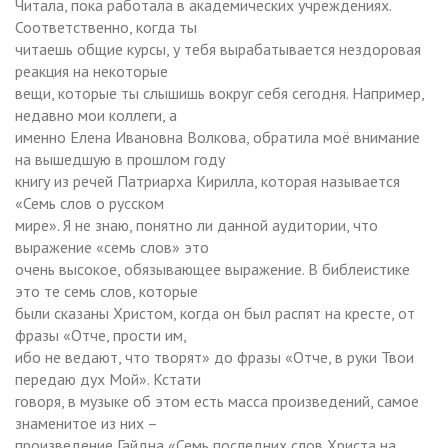
Читала, пока работала в академических учреждениях.
Соответственно, когда ты
читаешь общие курсы, у тебя вырабатывается нездоровая
реакция на некоторые
вещи, которые ты слышишь вокруг себя сегодня. Например,
недавно мои коллеги, а
именно Елена Ивановна Волкова, обратила моё внимание
на вышедшую в прошлом году
книгу из речей Патриарха Кирилла, которая называется
«Семь слов о русском
мире». Я не знаю, понятно ли данной аудитории, что
выражение «семь слов» это
очень высокое, обязывающее выражение. В библеистике
это те семь слов, которые
были сказаны Христом, когда он был распят на кресте, от
фразы «Отче, прости им,
ибо не ведают, что творят» до фразы «Отче, в руки Твои
передаю дух Мой». Кстати
говоря, в музыке об этом есть масса произведений, самое
знаменитое из них –
произведение Гайдна «Семь последних слов Христа на