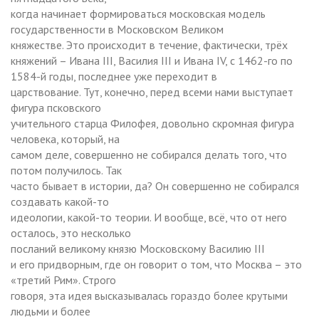
когда начинает формироваться московская модель
государственности в Московском Великом
княжестве. Это происходит в течение, фактически, трёх
княжений – Ивана III, Василия III и Ивана IV, с 1462-го по
1584-й годы, последнее уже переходит в
царствование. Тут, конечно, перед всеми нами выступает
фигура псковского
учительного старца Филофея, довольно скромная фигура
человека, который, на
самом деле, совершенно не собирался делать того, что
потом получилось. Так
часто бывает в истории, да? Он совершенно не собирался
создавать какой-то
идеологии, какой-то теории. И вообще, всё, что от него
осталось, это несколько
посланий великому князю Московскому Василию III
и его придворным, где он говорит о том, что Москва – это
«третий Рим». Строго
говоря, эта идея высказывалась гораздо более крутыми
людьми и более