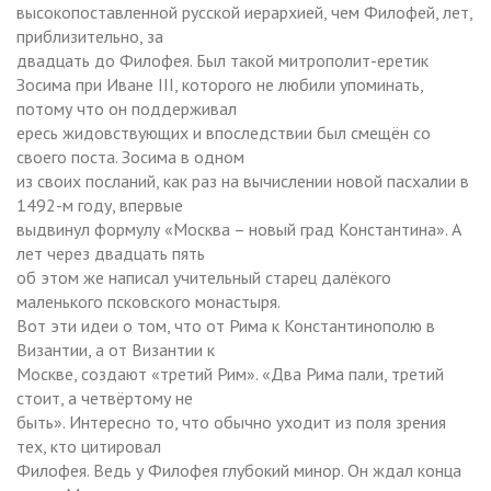
высокопоставленной русской иерархией, чем Филофей, лет,
приблизительно, за
двадцать до Филофея. Был такой митрополит-еретик
Зосима при Иване III, которого не любили упоминать,
потому что он поддерживал
ересь жидовствующих и впоследствии был смещён со
своего поста. Зосима в одном
из своих посланий, как раз на вычислении новой пасхалии в
1492-м году, впервые
выдвинул формулу «Москва – новый град Константина». А
лет через двадцать пять
об этом же написал учительный старец далёкого
маленького псковского монастыря.
Вот эти идеи о том, что от Рима к Константинополю в
Византии, а от Византии к
Москве, создают «третий Рим». «Два Рима пали, третий
стоит, а четвёртому не
быть». Интересно то, что обычно уходит из поля зрения
тех, кто цитировал
Филофея. Ведь у Филофея глубокий минор. Он ждал конца