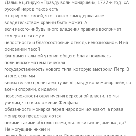
Дальше цитирую «Правду воли монаршей», 1722-й год: «А
русский народ таков есть
от природы своей, что только самодержавным
владетельством храним быть может. А
если какого-нибудь иного владения правила воспримет,
содержаться ему в
целостности и благосостоянии отнюдь невозможно». И на
основании такой
фундаментальной утопии общего блага появилась
полицейско-математическая
государственность нового типа, которую выстроил Пётр. В
итоге, если мы
внимательно прочитаем ту же «Правду воли монаршей», со
всеми спорами, с идеями
невозможности ограничения верховной власти, то мы
увидим, что в изложении Феофана
обязанности монарха перед народом исчезают, а права
монархов представляются
некими такими абсолютными, «во веки веков, аминь», да?
Не могущими никем и
ничем быть ограниченными. Впоследствии эта идеология