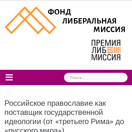
Skip
to
content
Найти:
Российское православие как
поставщик государственной
идеологии (от «третьего Рима» до
«русского мира»)