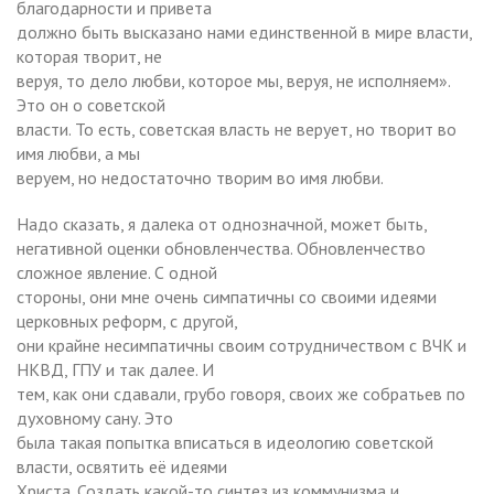
благодарности и привета
должно быть высказано нами единственной в мире власти,
которая творит, не
веруя, то дело любви, которое мы, веруя, не исполняем».
Это он о советской
власти. То есть, советская власть не верует, но творит во
имя любви, а мы
веруем, но недостаточно творим во имя любви.
Надо сказать, я далека от однозначной, может быть,
негативной оценки обновленчества. Обновленчество
сложное явление. С одной
стороны, они мне очень симпатичны со своими идеями
церковных реформ, с другой,
они крайне несимпатичны своим сотрудничеством с ВЧК и
НКВД, ГПУ и так далее. И
тем, как они сдавали, грубо говоря, своих же собратьев по
духовному сану. Это
была такая попытка вписаться в идеологию советской
власти, освятить её идеями
Христа. Создать какой-то синтез из коммунизма и