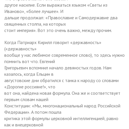
другое насилие. Если выражаться языком «Светы из
Иваново», «более лучшее». И
дальше продолжал: «Православие и Самодержавие два
священных столпа, на которых
стоит империя». Вот это очень важно, между прочим.
Когда Патриарх Кирилл говорит «державность»
(«державность»
вообще у нас любимое современное слово), то здесь нужно
помнить вот что. Евгений
Григорьевич вспомнил начало девяностых годов. Нам
казалось, когда Ельцин в
августовские дни обратился с танка к народу со словами
«Дорогие россияне!», что
вот она, найдена новая формула. Она же и соответствует
первым словам нашей
Конституции: «Мы, многонациональный народ Российской
Федерации». А потом пошла
критика этой формулы церковной интеллигенцией, равно
как и внецерковной