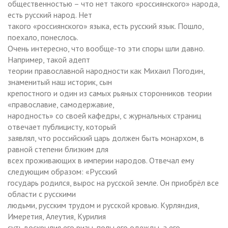
общественностью – что нет такого «россиянского» народа,
есть русский народ. Нет
такого «россиянского» языка, есть русский язык. Пошло,
поехало, понеслось.
Очень интересно, что вообще-то эти споры шли давно.
Например, такой адепт
теории православной народности как Михаил Погодин,
знаменитый наш историк, сын
крепостного и один из самых рьяных сторонников теории
«православие, самодержавие,
народность» со своей кафедры, с журнальных страниц
отвечает публицисту, который
заявлял, что российский царь должен быть монархом, в
равной степени близким для
всех проживающих в империи народов. Отвечал ему
следующим образом: «Русский
государь родился, вырос на русской земле. Он приобрёл все
области с русскими
людьми, русским трудом и русской кровью. Курляндия,
Имеретия, Алеутия, Курилия
суть воскрылия его ризы, полы его одежды, а его