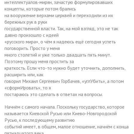
интеллектуалов-мирян, зачастую формулировавших
концепты, которые потом брались
на вооружение верхами церквей и переходили из их
бережных рук в руки
государственной власти. Так, на мой взгляд, это не так
давно произошло с идеей
«русского мира», о чём я надеюсь ещё сегодня успеть
поговорить. Просто у меня
много столетий и уже только двадцать пять минут.
Поэтому прошу меня простить за
краткость. Если что-то нужно будет уточнить, дополнить,
расширить или, как
говорил Михаил Сергеевич Горбачев, «углУбить», а потом
«сформИровать», то я
постараюсь это сделать в ответах на вопросы.
Начнём с самого начала. Поскольку государство, которое
называется Киевской Русью или Киево-Новгородской
Русью, к последующему развитию
событий имеет, в общем, малое отношение, начнём с конца
пятнадцатого века,