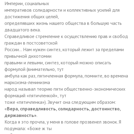
Империи, социальных
императивов солидарности и коллективных усилий для
достижения общих целей,
определявших жизнь нашего общества в большую часть
двадцатого века.
Справедливое стремление к осуществлению прав и свобод
граждан в постсоветской
России… Нам нужен синтез, который лежит за пределами
привычной дихотомии
правыми и левыми, синтез, который можно описать
формулой (внимательно, тут
амбула как раз, пятичленная формула, помните, во времена
марксизма-ленинизма
народ называл теорию пяти общественно-экономических
формаций «пятичленкой», тут
тоже «пятичленка»). Звучит она следующим образом:
«
Вера, справедливость, солидарность, достоинство,
державность»
.
Когда я это прочла, у меня в голове прозвенел звонок. Я
подумала: «Боже ж ты