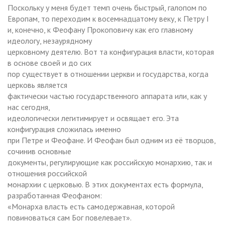
Поскольку у меня будет темп очень быстрый, галопом по
Европам, то переходим к восемнадцатому веку, к Петру I
и, конечно, к Феофану Прокоповичу как его главному
идеологу, незаурядному
церковному деятелю. Вот та конфигурация власти, которая
в основе своей и до сих
пор существует в отношении церкви и государства, когда
церковь является
фактически частью государственного аппарата или, как у
нас сегодня,
идеологически легитимирует и освящает его. Эта
конфигурация сложилась именно
при Петре и Феофане. И Феофан был одним из её творцов,
сочинив основные
документы, регулирующие как российскую монархию, так и
отношения российской
монархии с церковью. В этих документах есть формула,
разработанная Феофаном:
«Монарха власть есть самодержавная, которой
повиноваться сам Бог повелевает».