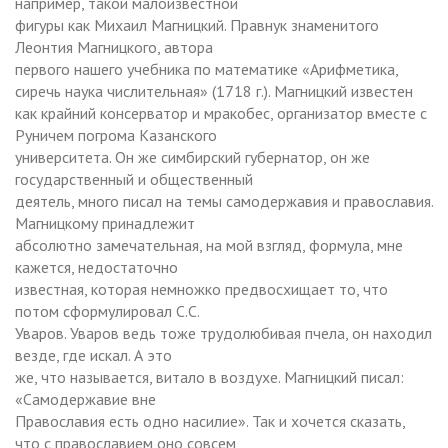
например, такой малоизвестной
фигуры как Михаил Магницкий. Правнук знаменитого
Леонтия Магницкого, автора
первого нашего учебника по математике «Арифметика,
сиречь наука числительная» (1718 г.). Магницкий известен
как крайний консерватор и мракобес, организатор вместе с
Руничем погрома Казанского
университета. Он же симбирский губернатор, он же
государственный и общественный
деятель, много писал на темы самодержавия и православия.
Магницкому принадлежит
абсолютно замечательная, на мой взгляд, формула, мне
кажется, недостаточно
известная, которая немножко предвосхищает то, что
потом сформулировал С.С.
Уваров. Уваров ведь тоже трудолюбивая пчела, он находил
везде, где искал. А это
же, что называется, витало в воздухе. Магницкий писал:
«Самодержавие вне
Православия есть одно насилие». Так и хочется сказать,
что с православием оно совсем