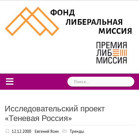
Skip
to
content
Найти:
Исследовательский проект
«Теневая Россия»
12.12.2000
Евгений Ясин
Тренды