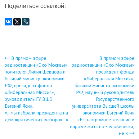
Поделиться ссылкой:
В прямом эфире
В прямом эфире
Навигация
радиостанции «Эхо Москвы»
радиостанции «Эхо Москвы»
политолог Лилия Шевцова и
президент фонда
по
бывший министр экономики
«Либеральная Миссия»,
РФ, президент фонда
бывший министр экономики
записям
«Либеральная Миссия»,
РФ, научный руководитель
руководитель ГУ ВШЭ
Государственного
Евгений Ясин.
университета Высшей школы
«…мы избрали президента на
экономики Евгений Ясин
демократических выборах…»
«Есть огромное желание в
народе жить по-человечески,
не х