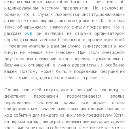
незначительностью масштабов бизнеса — речь идет об
индивидуальном частном предприятии. Не исключено,
однако, что в случаях лихоимства институционализация
развита не столь широко, как при мздоимстве. Да, здесь мы
тоже обнаруживаем знакомую фигуру посредника. Но в
рассказе
Ж.В.
он выглядит не столько организатором
порядка, сколько агентом безопасности, причем обоюдной
— предприниматель в данном случае заинтересован в ней
ничуть не меньше, чем чиновник. При столь очевидном
двустороннем нарушении закона перевод функционально-
безличных отношений в лично-доверительные особенно
важен. Поэтому, может быть, и посредники, берущие на
себя эту миссию, здесь не постоянные, а разовые.
Однако при всей ситуативности реакций и процедур в
действиях персонажей просматривается вполне
определенная системная логика: все игроки готовы
придерживаться заранее известных им единых правил, и
ход событий для каждого из них легко предсказуем. Хотя,
на первый взгляд, непосредственным инициатором сделки
здесь выступает наша собеседница, заметим все же, что за