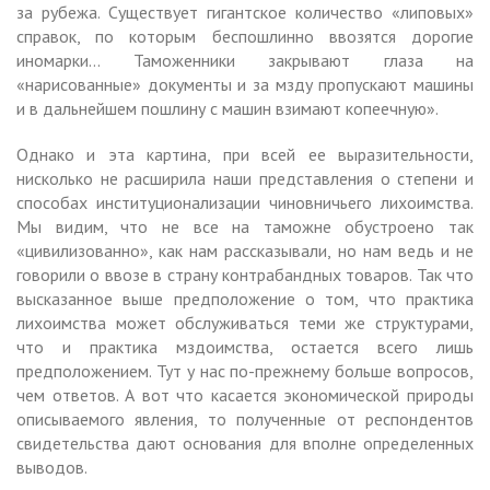
за рубежа. Существует гигантское количество «липовых»
справок, по которым беспошлинно ввозятся дорогие
иномарки… Таможенники закрывают глаза на
«нарисованные» документы и за мзду пропускают машины
и в дальнейшем пошлину с машин взимают копеечную».
Однако и эта картина, при всей ее выразительности,
нисколько не расширила наши представления о степени и
способах институционализации чиновничьего лихоимства.
Мы видим, что не все на таможне обустроено так
«цивилизованно», как нам рассказывали, но нам ведь и не
говорили о ввозе в страну контрабандных товаров. Так что
высказанное выше предположение о том, что практика
лихоимства может обслуживаться теми же структурами,
что и практика мздоимства, остается всего лишь
предположением. Тут у нас по-прежнему больше вопросов,
чем ответов. А вот что касается экономической природы
описываемого явления, то полученные от респондентов
свидетельства дают основания для вполне определенных
выводов.