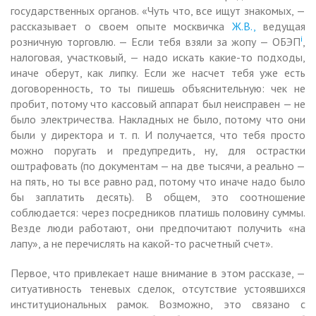
государственных органов. «Чуть что, все ищут знакомых, —
рассказывает о своем опыте москвичка
Ж.В.,
ведущая
i
розничную торговлю. — Если тебя взяли за жопу — ОБЭП
,
налоговая, участковый, — надо искать какие-то подходы,
иначе оберут, как липку. Если же насчет тебя уже есть
договоренность, то ты пишешь объяснительную: чек не
пробит, потому что кассовый аппарат был неисправен — не
было электричества. Накладных не было, потому что они
были у директора и т. п. И получается, что тебя просто
можно поругать и предупредить, ну, для острастки
оштрафовать (по документам — на две тысячи, а реально —
на пять, но ты все равно рад, потому что иначе надо было
бы заплатить десять). В общем, это соотношение
соблюдается: через посредников платишь половину суммы.
Везде люди работают, они предпочитают получить «на
лапу», а не перечислять на какой-то расчетный счет».
Первое, что привлекает наше внимание в этом рассказе, —
ситуативность теневых сделок, отсутствие устоявшихся
институциональных рамок. Возможно, это связано с