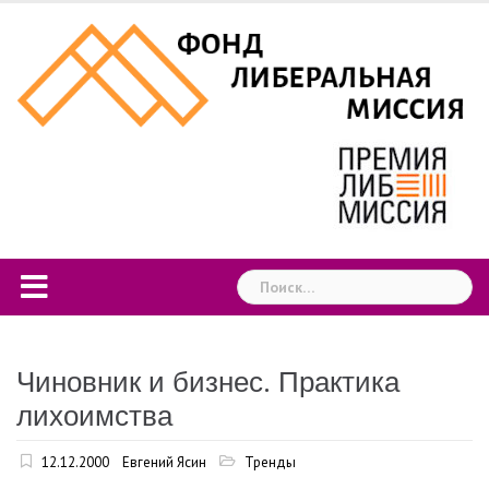
Skip
to
content
Найти:
Чиновник и бизнес. Практика
лихоимства
12.12.2000
Евгений Ясин
Тренды