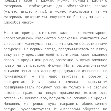
положить себе в карман. Можно покупать какие-то
материалы, необходимые для обустройства завода
(железо, шифер и пр.), а можно использовать те же
материалы, которые мы получаем по бартеру за кирпич.
Способов много».
На этом примере отчетливо видно, как элементарное,
«простодушное» мздоимство бюрократии сочетается уже
с теневыми манипуляциями значительными общественными
ресурсами. На первый взгляд, предприниматель за взятку
выкупает у представителей власти лишь свое законное
право на кредит (как ранее, возможно, выкупил законное
право на регистрацию фирмы). Но в рассматриваемой
ситуации право это данному предприятию изначально не
принадлежит — его надо выиграть в борьбе с
конкурентами. И в результате сделки с чиновником
предприниматель покупает уже не только и не столько
законное право, но некую привилегию, возможность
отстранить конкурентов, получить монополию на кредит.
Чиновник же, решая, куда направить общественные
ресурсы, руководствуется не интересами общества, но