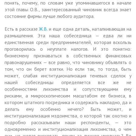
понять, почему, по словам уже упоминавшегося в начале
этой главы О.В., заинтересованный чиновник всегда знает
состояние фирмы лучше любого аудитора.
Есть в рассказе
Ж.В.
и еще одна деталь, наталкивающая на
размышления. Эта наша собеседница — едва ли ни
единственная среди предпринимателей, которая вскользь
проговорилась о неуплате налогов. И это понятно:
бизнесмену признаваться в собственных финансовых
правонарушениях — все равно, что чиновнику объявлять о
том, что он берет взятки. Но если так, то тогда, быть
может, слабая институционализация теневых сделок у
нашей собеседницы определяется все же не
особенностями лихоимства и сопутствующими ему
рисками, а микроскопическим масштабом ее бизнеса, в
котором штатного посредника и содержать накладно, да и
делать ему особенно нечего? Быть может, и
институционализация мздоимства, о которой так охотно и
подробно рассказывали наши респонденты, — это
одновременно и институционализация лихоимства, о чем
они, не желая рисковать, почли за лучшее умолчать? Во