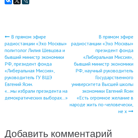
В прямом эфире
В прямом эфире
Навигация
радиостанции «Эхо Москвы»
радиостанции «Эхо Москвы»
политолог Лилия Шевцова и
президент фонда
по
бывший министр экономики
«Либеральная Миссия»,
РФ, президент фонда
бывший министр экономики
записям
«Либеральная Миссия»,
РФ, научный руководитель
руководитель ГУ ВШЭ
Государственного
Евгений Ясин.
университета Высшей школы
«…мы избрали президента на
экономики Евгений Ясин
демократических выборах…»
«Есть огромное желание в
народе жить по-человечески,
не х
Добавить комментарий