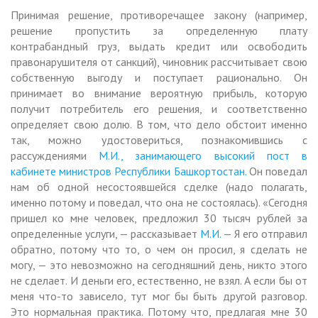
Принимая решение, противоречащее закону (например,
решение пропустить за определенную плату
контрабандный груз, выдать кредит или освободить
правонарушителя от санкций), чиновник рассчитывает свою
собственную выгоду и поступает рационально. Он
принимает во внимание вероятную прибыль, которую
получит потребитель его решения, и соответственно
определяет свою долю. В том, что дело обстоит именно
так, можно удостовериться, познакомившись с
рассуждениями
М.И., занимающего высокий пост в
кабинете министров Республики Башкортостан.
Он поведал
нам об одной несостоявшейся сделке (надо полагать,
именно потому и поведал, что она не состоялась). «Сегодня
пришел ко мне человек, предложил 30 тысяч рублей за
определенные услуги, — рассказывает
М.И.
— Я его отправил
обратно, потому что то, о чем он просил, я сделать не
могу, — это невозможно на сегодняшний день, никто этого
не сделает. И деньги его, естественно, не взял. А если бы от
меня что-то зависело, тут мог бы быть другой разговор.
Это нормальная практика. Потому что, предлагая мне 30