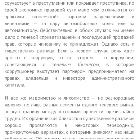
соучаствует в преступлении или покрывает преступника, по
своей экономико-правовой сути мало чем отличаются от
практики «копеечной» торговли разрешениями и
лицензиями — за пару автомобильных колес или за
автомагнитолу. Действительно, в обоих случаях мы имеем
дело с теневой «приватизацией» и последующей продажей
прав, которые чиновнику не принадлежат. Однако есть и
существенная разница. Если в первом случае речь идет
просто о коррупции, то во втором — о коррупции,
сочетающейся с
теневым бизнесом
, в котором
коррупционер выступает партнером предпринимателя на
правах владельца и инвестора административного
капитала.
И все же мздоимство и лихоимство — не разнородные
явления, но лишь разные сегменты одного теневого рынка,
четкую границу между которыми провести чрезвычайно
трудно. Их органическая близость и существенные различия
хорошо проявляются в некоторых переходных,
промежуточных вариантах, с которыми знакомят нас наши
собеседники. Об одном из них повествует ростовчанин