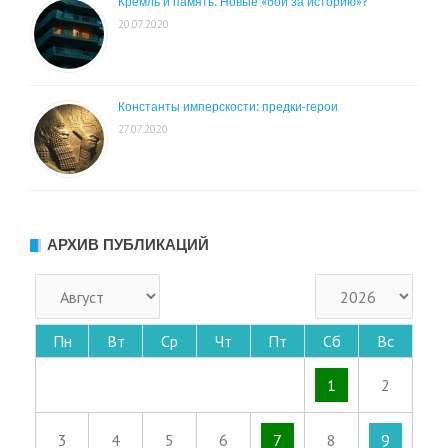
Кремль и память. Новые «бои за историю»?
20.07.2020
Константы имперскости: предки-герои
27.07.2020
АРХИВ ПУБЛИКАЦИЙ
Пн
Вт
Ср
Чт
Пт
Сб
Вс
1
2
3
4
5
6
7
8
9