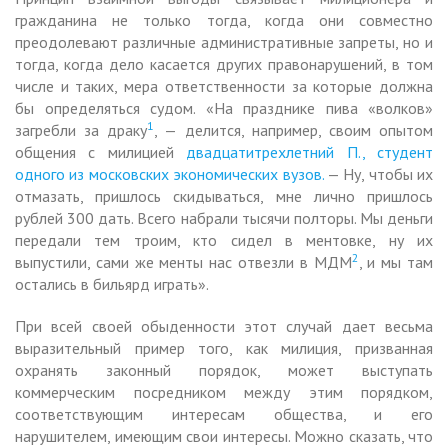
гражданина не только тогда, когда они совместно
преодолевают различные административные запреты, но и
тогда, когда дело касается других правонарушений, в том
числе и таких, мера ответственности за которые должна
бы определяться судом. «На празднике пива «волков»
1
загребли за драку
, — делится, например, своим опытом
общения с милицией
двадцатитрехлетний П., студент
одного из московских экономических вузов.
— Ну, чтобы их
отмазать, пришлось скидываться, мне лично пришлось
рублей 300 дать. Всего набрали тысячи полторы. Мы деньги
передали тем троим, кто сидел в ментовке, ну их
2
выпустили, сами же менты нас отвезли в МДМ
, и мы там
остались в бильярд играть».
При всей своей обыденности этот случай дает весьма
выразительный пример того, как милиция, призванная
охранять законный порядок, может выступать
коммерческим посредником между этим порядком,
соответствующим интересам общества, и его
нарушителем, имеющим свои интересы. Можно сказать, что