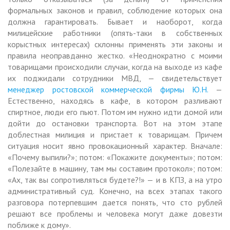
формальных законов и правил, соблюдение которых она
должна гарантировать. Бывает и наоборот, когда
милицейские работники (опять-таки в собственных
корыстных интересах) склонны применять эти законы и
правила неоправданно жестко. «Неоднократно с моими
товарищами происходили случаи, когда на выходе из кафе
их поджидали сотрудники МВД, — свидетельствует
менеджер ростовской коммерческой фирмы Ю.Н.
—
Естественно, находясь в кафе, в котором разливают
спиртное, люди его пьют. Потом им нужно идти домой или
дойти до остановки транспорта. Вот на этом этапе
доблестная милиция и пристает к товарищам. Причем
ситуация носит явно провокационный характер. Вначале:
«Почему выпили?»; потом: «Покажите документы»; потом:
«Полезайте в машину, там мы составим протокол»; потом:
«Ах, так вы сопротивляться будете?!» — и в КПЗ, а на утро
административный суд. Конечно, на всех этапах такого
разговора потерпевшим дается понять, что сто рублей
решают все проблемы и человека могут даже довезти
поближе к дому».