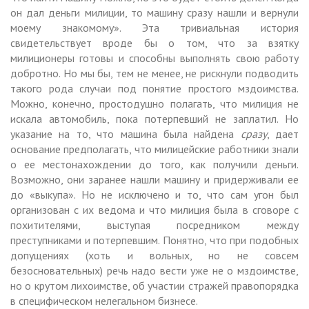
он дал деньги милиции, то машину сразу нашли и вернули
моему знакомому». Эта тривиальная история
свидетельствует вроде бы о том, что за взятку
милиционеры готовы и способны выполнять свою работу
добротно. Но мы бы, тем не менее, не рискнули подводить
такого рода случаи под понятие простого мздоимства.
Можно, конечно, простодушно полагать, что милиция не
искала автомобиль, пока потерпевший не заплатил. Но
указание на то, что машина была найдена
сразу
, дает
основание предполагать, что милицейские работники знали
о ее местонахождении до того, как получили деньги.
Возможно, они заранее нашли машину и придерживали ее
до «выкупа». Но не исключено и то, что сам угон был
организован с их ведома и что милиция была в сговоре с
похитителями, выступая посредником между
преступниками и потерпевшим. Понятно, что при подобных
допущениях (хоть и вольных, но не совсем
безосновательных) речь надо вести уже не о мздоимстве,
но о крутом лихоимстве, об участии стражей правопорядка
в специфическом нелегальном бизнесе.