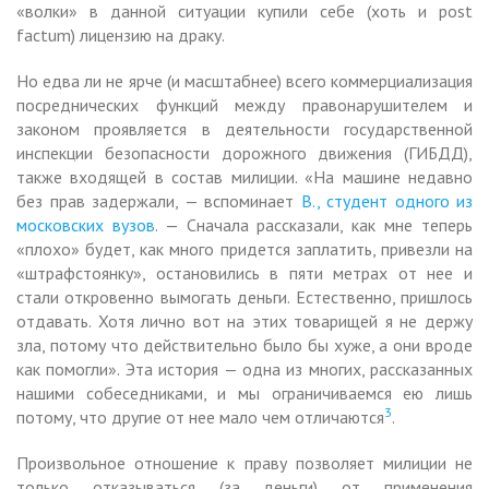
«волки» в данной ситуации купили себе (хоть и post
factum) лицензию на драку.
Но едва ли не ярче (и масштабнее) всего коммерциализация
посреднических функций между правонарушителем и
законом проявляется в деятельности государственной
инспекции безопасности дорожного движения (ГИБДД),
также входящей в состав милиции. «На машине недавно
без прав задержали, — вспоминает
В., студент одного из
московских вузов
. — Сначала рассказали, как мне теперь
«плохо» будет, как много придется заплатить, привезли на
«штрафстоянку», остановились в пяти метрах от нее и
стали откровенно вымогать деньги. Естественно, пришлось
отдавать. Хотя лично вот на этих товарищей я не держу
зла, потому что действительно было бы хуже, а они вроде
как помогли». Эта история — одна из многих, рассказанных
нашими собеседниками, и мы ограничиваемся ею лишь
3
потому, что другие от нее мало чем отличаются
.
Произвольное отношение к праву позволяет милиции не
только отказываться (за деньги) от применения