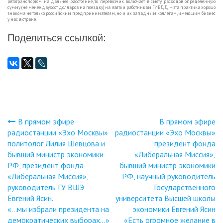
автотранспортом на дальнее расстояние, то перевозчик включает в смету расходов определенную
сумму (не менее двухсот долларов на поездку) на взятки работникам ГИБДД, — эта практика хорошо
знакома не только российским предпринимателям, но и их западным коллегам, имеющим бизнес
у нас в стране.
Поделиться ссылкой:
В прямом эфире
В прямом эфире
Навигация
радиостанции «Эхо Москвы»
радиостанции «Эхо Москвы»
политолог Лилия Шевцова и
президент фонда
по
бывший министр экономики
«Либеральная Миссия»,
РФ, президент фонда
бывший министр экономики
записям
«Либеральная Миссия»,
РФ, научный руководитель
руководитель ГУ ВШЭ
Государственного
Евгений Ясин.
университета Высшей школы
«…мы избрали президента на
экономики Евгений Ясин
демократических выборах…»
«Есть огромное желание в