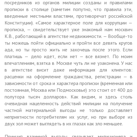
посредников из органов милиции созданы и правилами
прописки в столице (заметим попутно, что правила эти,
введенные местными властями, противоречат российской
Конституции). «Самое характерное поле для коррупции —
прописка, — свидетельствует уже знакомый нам москвич
К.В., работающий в агентстве недвижимости. — Вообще-то
ты можешь пойти официально и пройти все девять кругов
ада, но ты просто жить не захочешь после этого. Если
платишь — дело идет, если нет — все вязнет. По моим
впечатлениям, взятка в Москве чуть ли не узаконена. У нас
в агентстве висит даже информация для клиентов:
расценки на оформление гражданства, регистрации — в
зависимости от срока и характера прописки (временная или
постоянная, Москва или Подмосковье) это стоит от 400 до
полутора тысяч долларов». Как видим, и здесь столь
очевидная нацеленность действий милиции на получение
частной материальной выгоды не только доставляет
неприятности потребителям их услуг, но при выборе из
двух зол может выглядеть в их глазах как зло меньшее.
Принцип взаимной выгоды связывает милиционера и