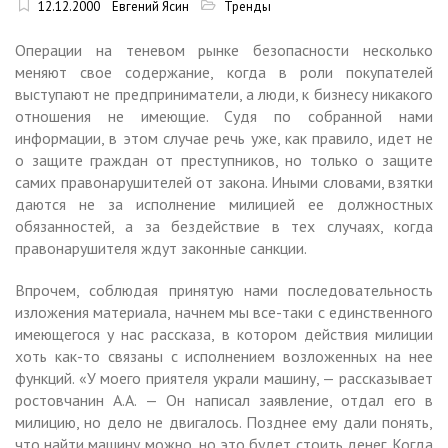
12.12.2000
Евгений Ясин
Тренды
Операции на теневом рынке безопасности несколько
меняют свое содержание, когда в роли покупателей
выступают не предприниматели, а люди, к бизнесу никакого
отношения не имеющие. Судя по собранной нами
информации, в этом случае речь уже, как правило, идет не
о защите граждан от преступников, но только о защите
самих правонарушителей от закона. Иными словами, взятки
даются не за исполнение милицией ее должностных
обязанностей, а за бездействие в тех случаях, когда
правонарушителя ждут законные санкции.
Впрочем, соблюдая принятую нами последовательность
изложения материала, начнем мы все-таки с единственного
имеющегося у нас рассказа, в котором действия милиции
хоть как-то связаны с исполнением возложенных на нее
функций. «У моего приятеля украли машину, — рассказывает
ростовчанин А.А. — Он написал заявление, отдал его в
милицию, но дело не двигалось. Позднее ему дали понять,
что найти машину можно, но это будет стоить денег. Когда