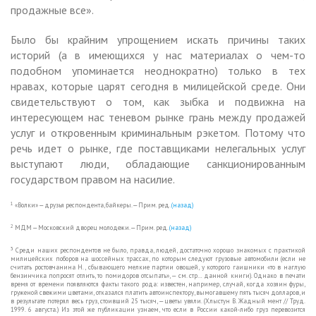
продажные все».
Было бы крайним упрощением искать причины таких
историй (а в имеющихся у нас материалах о чем-то
подобном упоминается неоднократно) только в тех
нравах, которые царят сегодня в милицейской среде. Они
свидетельствуют о том, как зыбка и подвижна на
интересующем нас теневом рынке грань между продажей
услуг и откровенным криминальным рэкетом. Потому что
речь идет о рынке, где поставщиками нелегальных услуг
выступают люди, обладающие санкционированным
государством правом на насилие.
1
«Волки» — друзья респондента, байкеры. — Прим. ред.
(назад)
2
МДМ — Московский дворец молодежи. — Прим. ред.
(назад)
3
Среди наших респондентов не было, правда, людей, достаточно хорошо знакомых с практикой
милицейских поборов на шоссейных трассах, по которым следуют грузовые автомобили (если не
считать ростовчанина Н., сбывающего мелкие партии овощей, у которого гаишники «то в наглую
бензинчика попросят отлить, то помидоров отсыпать», — см. стр… данной книги). Однако в печати
время от времени появляются факты такого рода: известен, например, случай, когда хозяин фуры,
груженой свежими цветами, отказался платить автоинспектору, вымогавшему пять тысяч долларов, и
в результате потерял весь груз, стоивший 25 тысяч, — цветы увяли. (Хлыстун В. Жадный мент // Труд.
1999. 6 августа.) Из этой же публикации узнаем, что если в России какой-либо груз перевозится