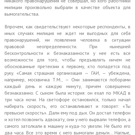
никакого правонарушения не совершал, но кого работники
милиции произвольно выбрали в качестве объекта для
вымогательства.
Впрочем, как свидетельствуют некоторые респонденты, в
иных случаях милиция не ждет ни выгодных для себя
правонарушений, ни появления человека в ситуации
правовой неопределенности. При нынешней
бесконтрольности и безнаказанности у нее есть все
возможности для того, чтобы предъявлять ничем не
обоснованные претензии к первому, кто попадется под
руку. «Самая страшная организация — ГАИ, — убеждена,
например, москвичка Т.М., — Они занимаются поборами
каждый день и каждую минуту, причем совершенно
безнаказанно. С сыном была история: он ехал по МКАД в
три часа ночи. На светофоре остановился, только начал
набирать скорость, его останавливают и говорят: «Ты
превысил скорость». Дали ему под дых. Он достал телефон
и хотел позвонить адвокату, они у него вырвали телефон, а
самого затолкали в машину и куда-то увезли. Не было его
два часа. Все это время с него вымогали деньги… Наглые,