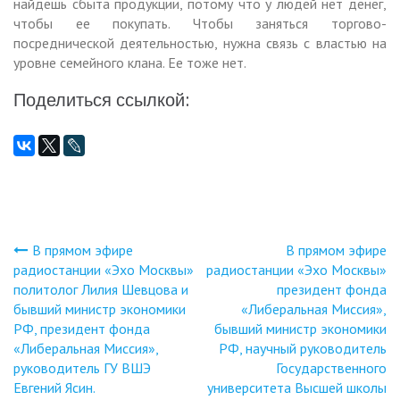
найдешь сбыта продукции, потому что у людей нет денег,
чтобы ее покупать. Чтобы заняться торгово-
посреднической деятельностью, нужна связь с властью на
уровне семейного клана. Ее тоже нет.
Поделиться ссылкой:
В прямом эфире
В прямом эфире
Навигация
радиостанции «Эхо Москвы»
радиостанции «Эхо Москвы»
политолог Лилия Шевцова и
президент фонда
по
бывший министр экономики
«Либеральная Миссия»,
РФ, президент фонда
бывший министр экономики
записям
«Либеральная Миссия»,
РФ, научный руководитель
руководитель ГУ ВШЭ
Государственного
Евгений Ясин.
университета Высшей школы