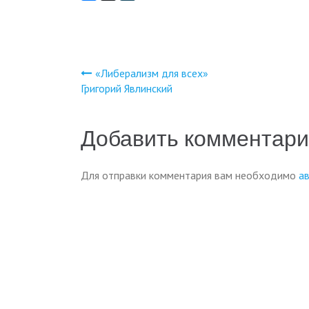
«Либерализм для всех»
Навигация
Григорий Явлинский
по
Добавить комментар
записям
Для отправки комментария вам необходимо
а