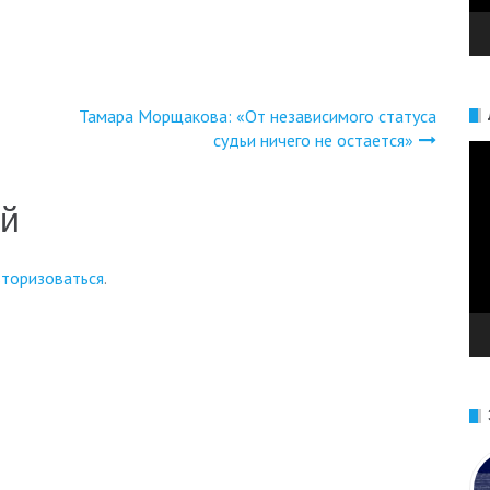
Тамара Морщакова: «От независимого статуса
судьи ничего не остается»
Ви
ий
вторизоваться
.