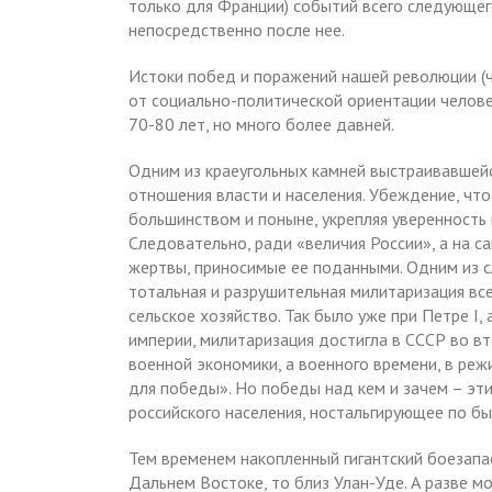
только для Франции) событий всего следующего
непосредственно после нее.
Истоки побед и поражений нашей революции (чт
от социально-политической ориентации челове
70-80 лет, но много более давней.
Одним из краеугольных камней выстраивавшейся
отношения власти и населения. Убеждение, что 
большинством и поныне, укрепляя уверенность 
Следовательно, ради «величия России», а на 
жертвы, приносимые ее поданными. Одним из с
тотальная и разрушительная милитаризация вс
сельское хозяйство. Так было уже при Петре I
империи, милитаризация достигла в СССР во в
военной экономики, а военного времени, в реж
для победы». Но победы над кем и зачем – эт
российского населения, ностальгирующее по б
Тем временем накопленный гигантский боезапа
Дальнем Востоке, то близ Улан-Уде. А разве мо