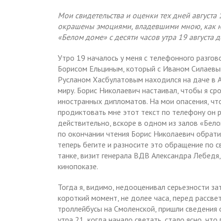
Мои свидетельства и оценки тех дней августа 19
окрашены эмоциями, владевшими мною, как 
«Белом доме» с десяти часов утра 19 августа 
Утро 19 началось у меня с телефонного разгов
Борисом Ельциным, который с Иваном Силаевы
Русланом Хасбулатовым находился на даче в Ар
миру. Борис Николаевич настаивал, чтобы я ср
иностранных дипломатов. На мои опасения, что
продиктовать мне этот текст по телефону он р
действительно, вскоре в одном из залов «Бело
по окончании чтения Борис Николаевич обрати
теперь бегите и разносите это обращение по с
танке, визит генерала ВДВ Александра Лебедя,
кинопоказе.
Тогда я, видимо, недооценивал серьезности за
короткий момент, не долее часа, перед рассвет
троллейбусы на Смоленской, пришли сведения 
утра 21, когда начало светать, стало ясно, чт