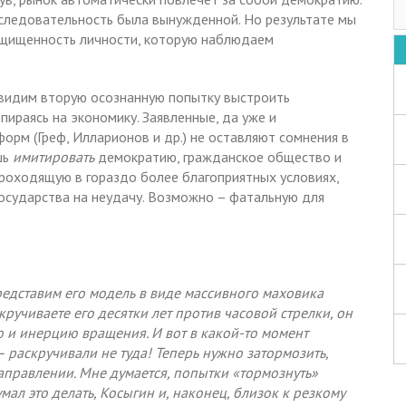
последовательность была вынужденной. Но результате мы
защищенность личности, которую наблюдаем
 видим вторую осознанную попытку выстроить
ираясь на экономику. Заявленные, да уже и
орм (Греф, Илларионов и др.) не оставляют сомнения в
шь
имитировать
демократию, гражданское общество и
проходящую в гораздо более благоприятных условиях,
осударства на неудачу. Возможно – фатальную для
едставим его модель в виде массивного маховика
скручиваете его десятки лет против часовой стрелки, он
ю и инерцию вращения. И вот в какой-то момент
– раскручивали не туда! Теперь нужно затормозить,
направлении. Мне думается, попытки «тормознуть»
л это делать, Косыгин и, наконец, близок к резкому