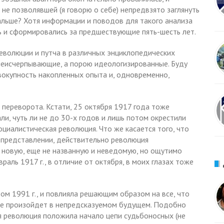
не позволявшей (я говорю о себе) непредвзято заглянуть
альше? Хотя информации и поводов для такого анализа
сь и сформировались за предшествующие пять-шесть лет.
еволюции и путча в различных энциклопедических
 неисчерпывающие, а порою идеологизированные. Буду
овокупность накопленных опыта и, одновременно,
— переворота. Кстати, 25 октября 1917 года тоже
ли, чуть ли не до 30-х годов и лишь потом окрестили
циалистическая революция. Что же касается того, что
м представлении, действительно революция
 новую, еще не названную и неведомую, но ощутимо
раль 1917 г., в отличие от октября, в моих глазах тоже
ом 1991 г., и повлияла решающим образом на все, что
еще произойдет в непредсказуемом будущем. Подобно
я революция положила начало цепи судьбоносных (не