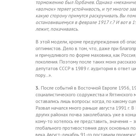
торможению был Горбачев. Однако «механическ
«волчок» теряет устойчивость, и тут многое за
какую сторону примутся раскручивать. Вы пом
остановившемуся в феврале 1917 г.? И вот в 1
лежит, покачиваясь.
В этой модели, кроме предупреждения об опас
оптимистов. Дело в том, что, даже при благоп
и причудливого по форме маховика, как Россия
поколения. Поэтому после таких моих рассказ
депутатов СССР в 1989 г. аудитория в ответ ц
пору…».
3.
После событий в Восточной Европе 1956, 1968
социалистического содружества и Ялтинского 
оставались лишь вопросы: когда, по какому сцен
Развал начался много раньше августа 1991 г. В
других районах почва заколебалась уже в конце
кому-то хотелось ее представить, значения –
глобального противостояния двух основных п
века. Август-декабрь 91-го поставили промежу