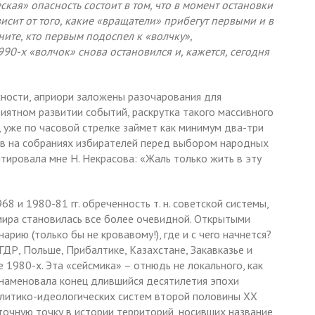
ая» опасность состоит в том, что в момент остановки
висит от того, какие «вращатели» прибегут первыми и в
ните, кто первым подоспел к «волчку»,
990-х «волчок» снова остановился и, кажется, сегодня
ности, априори заложены разочарования для
риятном развитии событий, раскрутка такого массивного
, уже по часовой стрелке займет как минимум два-три
ов на собраниях избирателей перед выбором народных
итировала мне Н. Некрасова: «Жаль только жить в эту
 и 1980-81 гг. обреченность т. н. советской системы,
мира становилась все более очевидной. Открытыми
арию (только бы не кровавому!), где и с чего начнется?
 ГДР, Польше, Прибалтике, Казахстане, Закавказье и
 1980-х. Эта «сейсмика» – отнюдь не локального, как
 знаменовала конец длившийся десятилетия эпохи
олитико-идеологических систем второй половины ХХ
точную точку в истории территорий, носивших название