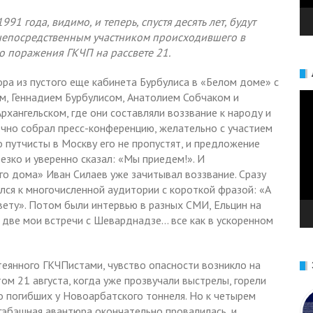
91 года, видимо, и теперь, спустя десять лет, будут
непосредственным участником происходившего в
до поражения ГКЧП на рассвете 21.
ора из пустого еще кабинета Бурбулиса в «Белом доме» с
Ви
м, Геннадием Бурбулисом, Анатолием Собчаком и
хангельском, где они составляли воззвание к народу и
очно собрал пресс-конференцию, желательно с участием
 путчисты в Москву его не пропустят, и предложение
езко и уверенно сказал: «Мы приедем!». И
го дома» Иван Силаев уже зачитывал воззвание. Сразу
лся к многочисленной аудитории с короткой фразой: «А
вету». Потом были интервью в разных СМИ, Ельцин на
 две мои встречи с Шеварднадзе… все как в ускоренном
теянного ГКЧПистами, чувство опасности возникло на
ом 21 августа, когда уже прозвучали выстрелы, горели
о погибших у Новоарбатского тоннеля. Но к четырем
о гэбэшная авантюра окончательно провалилась, и