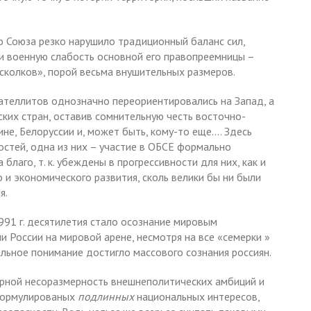
о Союза резко нарушило традиционный баланс сил,
и военную слабость основной его правопреемницы –
осколков», порой весьма внушительных размеров.
ателлитов однозначно переориентировались на Запад, а
ских стран, оставив сомнительную честь восточно-
аине, Белоруссии и, может быть, кому-то еще.… Здесь
остей, одна из них – участие в ОБСЕ формально
благо, т. к. убеждены в прогрессивности для них, как и
 и экономического развития, сколь велики бы ни были
я.
991 г. десятилетия стало осознание мировым
 России на мировой арене, несмотря на все «семерки »
льное понимание достигло массового сознания россиян.
ерной несоразмерность внешнеполитических амбиций и
сформулированых
подлинных
национальных интересов,