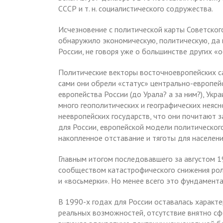
СССР и т. н. социалистического содружества.
Исчезновение с политической карты Советског
обнаружило экономическую, политическую, да 
России, не говоря уже о большинстве других «
Политические векторы восточноевропейских с
сами они обрели «статус» центрально-европей
европейства России (до Урала? а за ним?), Укр
много геополитических и географических неясн
неевропейских государств, что они почитают за 
для России, европейской модели политического
накопленное отставание и тяготы для населени
Главным итогом последовавшего за августом 1
сообществом катастрофического снижения роли
и «восьмерки». Но менее всего это фундамента
В 1990-х годах для России оставалась характ
реальных возможностей, отсутствие внятно 