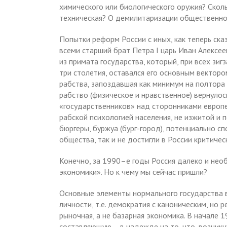
химического или биологического оружия? Скол
техническая? О демилитаризации общественног
Попытки реформ России с иных, как теперь ска
всеми старший брат Петра I царь Иван Алексе
из примата государства, который, при всех зи
три столетия, оставался его основным вектором
рабства, запоздавшая как минимум на полтора 
рабство (физическое и нравственное) вернулось
«государственников» над сторонниками европ
рабской психологией населения, не изжитой и п
бюргеры, буржуа (бург-город), потенциально 
общества, так и не достигли в России критичес
Конечно, за 1990–е годы Россия далеко и нео
экономики». Но к чему мы сейчас пришли?
Основные элементы нормального государства в
личности, т.е. демократия с каноническим, но
рыночная, а не базарная экономика. В начале 
составляющую – в надежде на то, что, возник