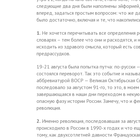
следующие два дня были наполнены эйфорией, 
вперед, задаться простым вопросом: что же д
было достаточно, включая и те, что накопили
1.
Не хочется перечитывать все определения р
словарях – тем более что они и расходятся, и
исходить из здравого смысла, который есть с
предрассудков.
19-21 августа была попытка путча: по-русски 
состоялся переворот. Так это событие и называ
аббревиатурой ВОСР — Великая Октябрьская Со
последовало за августом 91-го, то это, в мое
завершающаяся в наши дни переходом в некую
опасную фазу истории России. Замечу, что и фев
революция.
2.
Именно революция, последовавшая за август
происходило в России в 1990-х годах и что 
тому, как двухсотлетней давности Французска