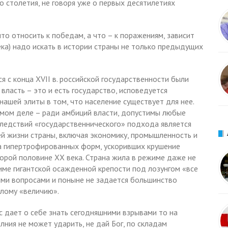
 столетия, не говоря уже о первых десятилетиях
о относить к победам, а что – к поражениям, зависит
ка) надо искать в истории страны не только предыдущих
 с конца XVII в. российской государственности были
власть – это и есть государство, исповедуется
нашей элиты в том, что население существует для нее.
самом деле – ради амбиций власти, допустимы любые
ледствий «государственнического» подхода является
ей жизни страны, включая экономику, промышленность и
, а гипертрофированных форм, ускоривших крушение
торой половине ХХ века. Страна жила в режиме даже не
име гигантской осажденной крепости под лозунгом «все
ими вопросами и поныне не задается большинство
ылому «величию».
с дает о себе знать сегодняшними взрывами то на
лния не может ударить, не дай Бог, по складам