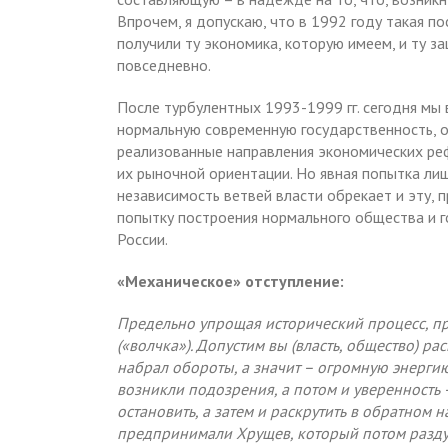
Впрочем, я допускаю, что в 1992 году такая 
получили ту экономика, которую имеем, и ту 
повседневно.
После турбулентных 1993-1999 гг. сегодня мы
нормальную современную государственность, оп
реализованные направления экономических реф
их рыночной ориентации. Но явная попытка ли
независимость ветвей власти обрекает и эту, 
попытку построения нормального общества и г
России.
«Механическое» отступление:
Предельно упрощая исторический процесс, пр
(«волчка»). Допустим вы (власть, общество) ра
набрал обороты, а значит – огромную энерги
возникли подозрения, а потом и уверенность 
остановить, а затем и раскрутить в обратном 
предпринимали Хрущев, который потом раздума