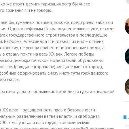
ько же стоит демилитаризация хотя бы чисто
о сознания я и не говорю.
зали бы, гуманных позиций, похоже, предпринял забытый
евич. Однако реформы Петра осуществлялись уже, исходя
гзагах государственного строительства в последующие
. Реформы Александра II и главная из них – отмена
столетия, не успели принести полноценные плоды, а
 в страну почти на весь XX век. Легкие победы
ейской демократической модели были обусловлены
оныне. Граждане (горожане), мещане (место-город),
способные сформировать снизу институты гражданского
кой массы.
братимо ушла от большевистской диктатуры и «плановой
 XX веке – защищенность прав и безопасности
 реальным разделением ветвей власти, и свободная
1990-х мы уповали на вторую, экономическую
нув, рынок автоматически повлечет за собой демократию.