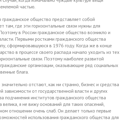
 случаи, когда изначально чуждые культуре вещи
ъемлемой частью.
что гражданское общество представляет собой
ет там, где эти горизонтальные связи нужны для
Поэтому в России гражданское общество возникло и
я власти. Первыми ростками гражданского общества
пу, сформировавшуюся в 1976 году. Когда же в конце
арство в процессе своего распада начало уходить из тех
 горизонтальные связи. Поэтому наиболее развитой
 гражданские организации, оказывающие ряд социальных
венные блага.
значительно отстают, как ни странно, бизнес и средства
й зависимости от государственной власти и других
оза подчинения институтов гражданского общества
велика, я не вижу оснований для таких опасений,
ьном отношении очень слаб. Он делает только первые
возможностей использования гражданского общества для