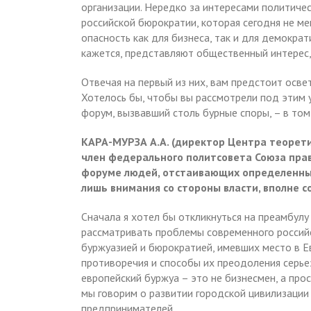
организации. Нередко за интересами политиче
российской бюрократии, которая сегодня не ме
опасность как для бизнеса, так и для демократ
кажется, представляют общественный интерес,
Отвечая на первый из них, вам предстоит осв
Хотелось бы, чтобы вы рассмотрели под этим 
форум, вызвавший столь бурные споры, – в том
КАРА-МУРЗА А.А. (директор Центра теорет
член федерального политсовета Союза прав
форуме людей, отстаивающих определенные
лишь внимания со стороны власти, вполне 
Сначала я хотел бы откликнуться на преамбулу
рассматривать проблемы современного россий
буржуазией и бюрократией, имевших место в Е
противоречия и способы их преодоления серье
европейский буржуа – это не бизнесмен, а прос
мы говорим о развитии городской цивилизации 
предпринимателей.