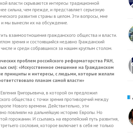
ской власти скрываются интересы традиционной
нее сильна, чем прежде, и представляет серьезную
ического развития страны в целом. Эти вопросы, мне
 и мы вынесли их на обсуждение.
етить взаимоотношения гражданского общества и власти.
углом зрения и состоявшийся недавно Гражданский
 числе и среди собравшихся за нашим круглым столом.
ических проблем российского реформаторства РАН,
ых сил): «Искусственное смешение на Гражданском
 принципы и интересы, с людьми, которые желали
соответствовало планам самой власти»
 Евгения Григорьевича, в которой он предложил
ского общества с точки зрения противоречий между
вропе Нового времени. Действительно, эти
зно повлияли на дальнейшую историю Европы. Но
той горожанин. И ссылаясь на европейский путь развития,
третьего сословия, которое включает в себя не только