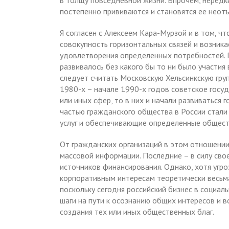
в толщу повседневной жизни. Впрочем, нередки
постепенно прививаются и становятся ее неот
Я согласен с Алексеем Кара-Мурзой и в том, 
совокупность горизонтальных связей и возника
удовлетворения определенных потребностей. 
развивалось без какого бы то ни было участи
следует считать Московскую Хельсинкскую груп
1980-х – начале 1990-х годов советское госуд
или иных сфер, то в них и начали развиваться
частью гражданского общества в России стали
услуг и обеспечивающие определенные общест
От гражданских организаций в этом отношении 
массовой информации. Последние – в силу свое
источников финансирования. Однако, хотя угр
корпоративным интересам теоретически весьма 
поскольку сегодня российский бизнес в социал
шаги на пути к осознанию общих интересов и 
создания тех или иных общественных благ.