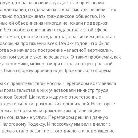
орума, то наша позиция нуждается в прояснении.
рганизаций, создававшихся властью для решения тех
 должно поддерживать гражданское общество. Но
ые ей объединения никогда не искали поддержки
и без особого внимания государства к этой сфере.
иском поддержки государства, а развитием диалога с
оворы на протяжении всех 1990-х годов, что было
Когда же началось построение «властной вертикали»,
венном уровне уже не решается. О таких проблемах, как
я экономики, можно говорить только с центральной
как была сформулирована идея Гражданского форума.
рах с правительством России. Переговоры возглавляла
ы правительства в них участвовали министр труда
ансов Сергей Шаталов и другие ответственные
ях деятельности гражданских организаций. Некоторые
декса не позволяли гражданским организациям
ть социальные услуги. Переговоры решили данную
Налоговому Кодексу. И поскольку мы вели диалог с
о целью стало развитие этого диалога и недопущение