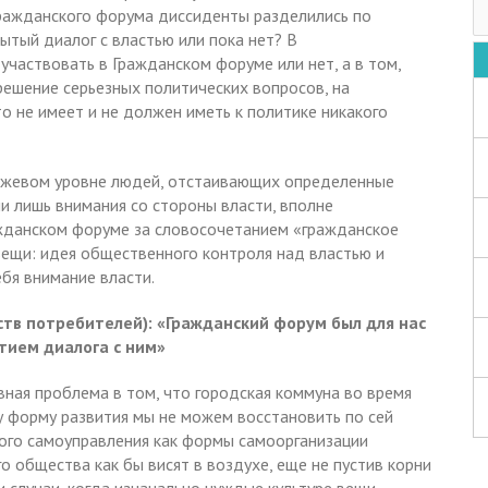
Гражданского форума диссиденты разделились по
рытый диалог с властью или пока нет? В
участвовать в Гражданском форуме или нет, а в том,
 решение серьезных политических вопросов, на
о не имеет и не должен иметь к политике никакого
джевом уровне людей, отстаивающих определенные
и лишь внимания со стороны власти, вполне
ажданском форуме за словосочетанием «гражданское
ещи: идея общественного контроля над властью и
бя внимание власти.
тв потребителей): «Гражданский форум был для нас
тием диалога с ним»
вная проблема в том, что городская коммуна во время
у форму развития мы не можем восстановить по сей
ного самоуправления как формы самоорганизации
о общества как бы висят в воздухе, еще не пустив корни