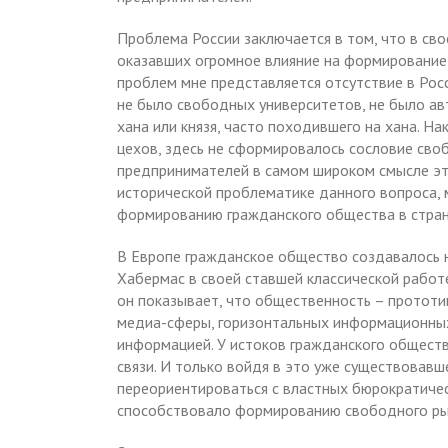
Проблема России заключается в том, что в св
оказавших огромное влияние на формирование 
проблем мне представляется отсутствие в Рос
не было свободных университетов, не было ав
хана или князя, часто походившего на хана. Н
цехов, здесь не сформировалось сословие сво
предпринимателей в самом широком смысле это
исторической проблематике данного вопроса,
формированию гражданского общества в стран
В Европе гражданское общество создавалось 
Хабермас в своей ставшей классической работ
он показывает, что общественность – протот
медиа-сферы, горизонтальных информационных 
информацией. У истоков гражданского обществ
связи. И только войдя в это уже существовавш
переориентироваться с властных бюрократичес
способствовало формированию свободного ры