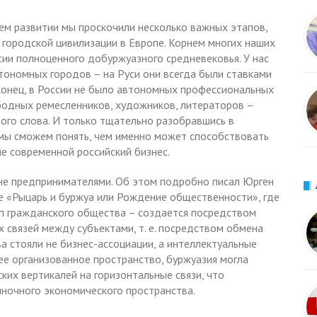
оем развитии мы проскочили несколько важных этапов,
городской цивилизации в Европе. Корнем многих наших
сии полноценного добуржуазного средневековья. У нас
тономных городов – на Руси они всегда были ставками
аконец, в России не было автономных профессиональных
бодных ремесленников, художников, литераторов –
го слова. И только тщательно разобравшись в
 мы сможем понять, чем именно может способствовать
е современной российский бизнес.
не предпринимателями. Об этом подробно писал Юрген
е «Рыцарь и буржуа или Рождение общественности», где
ип гражданского общества – создается посредством
связей между субъектами, т. е. посредством обмена
а стояли не бизнес-ассоциации, а интеллектуальные
ее организованное пространство, буржуазия могла
ких вертикалей на горизонтальные связи, что
ночного экономического пространства.