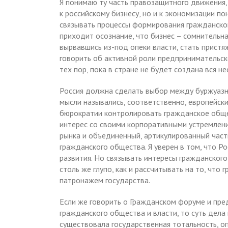
Я понимаю ту часть правозащитного движения,
к российскому бизнесу, но и к экономизации 
связывать процессы формирования гражданског
приходит осознание, что бизнес – сомнительн
вырвавшись из-под опеки власти, стать прист
говорить об активной роли предпринимательс
тех пор, пока в стране не будет создана вся 
Россия должна сделать выбор между буржуазн
мысли назывались, соответственно, европейск
бюрократии контролировать гражданское обще
интерес со своими корпоративными устремлени
рынка и объединенный, артикулированный частн
гражданского общества. Я уверен в том, что Р
развития. Но связывать интересы гражданског
столь же глупо, как и рассчитывать на то, чт
патронажем государства.
Если же говорить о Гражданском форуме и пр
гражданского общества и власти, то суть дел
существовала государственная тотальность, 