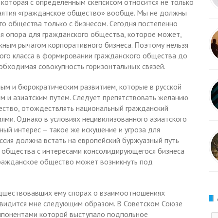
 которая с определенным скепсисом относится не только
понятия «гражданское общество» вообще. Мы не должны
о общества только с бизнесом. Сегодня постепенно
ая опора для гражданского общества, которое может,
яжным рычагом корпоративного бизнеса. Поэтому нельзя
кого класса в формировании гражданского общества до
необходимая совокупность горизонтальных связей.
ым и бюрократическим развитием, которые в русской
им и азиатским путем. Следует препятствовать желанию
ство, отождествлять национальный гражданский
ями. Однако в условиях нецивилизованного азиатского
ый интерес – такое же искушение и угроза для
оссия должна встать на европейский буржуазный путь
о общества с интересами консолидирующегося бизнеса
о гражданское общество может возникнуть под
едшествовавших ему спорах о взаимоотношениях
а видится мне следующим образом. В Советском Союзе
оппонентами которой выступало подпольное