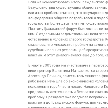
Если же комментировать итоги Гражданского ф
Безусловно, ряд существующих общественных о
или иных проблем, считают, что государство
Конфедерация обществ потребителей и подобн
государства. Более десяти лет мы существовал
Поэтому Гражданский форум был для нас не по
ним. С отдельными ведомствами мы вели перег
естественно в условиях слабого государства. 
оказалось, что множество проблем на ведомст
судебная и военная реформы, дебюрократизаци
властью. И этот диалог начался еще до того, 
В марте 2001 года мы участвовали в перегово
вице-премьер Валентина Матвиенко, со сторон
Александр Починок, заместитель министра фин
работники. Речь шла об экономических услови
положения второй части нового Налогового Ко
продолжать деятельность и бесплатно оказыва
проблему. Президент уже подписал поправки к 
властью и до Гражданского форума, для нас ег
отклонения власти от демократического курса.