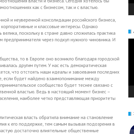
оотношения власти и бизнеса. Сегодня хотелось бы
моотношениях как с бизнесом, так и с властью.
ной и неуверенной консолидации российского бизнеса,
 корпоративные и классовые интересы. Однако
ь велика, поскольку в стране давно сложилась практика
ем предпринимателя через подкуп нужного чиновника. И
Ви
бщества, то в Европе оно возникло благодаря городской
вивалась другим путем. У нас есть демократическая
ется, что отстоять наши идеалы и завоевания последних
ае, если будет найдено взаимопонимание между
принимательское сообщество будет теснее связано с
твенной властью. Ведь в настоящий момент бизнес –
 населения, наиболее четко представляющая приоритеты
олитическая власть обратила внимание на становление
илия к его поддержке, тем самым вызывая подозрения в
частую достаточно влиятельные общественные