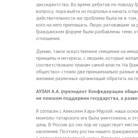
диссидентство. Во время дебатов по поводу 
вопросу: пора выйти из подполья и начать отк
действительности же проблема была не в том, 
кого на него приглашать. Люди, ратовавшие за
Гражданском форуме были разбавлены теми, кт
отношения.
Думаю, такое искусственное смешение на ими
принципы и интересы, с людьми, которые желал
соответствовало планам самой власти. На Гр
общество» стояли две принципиально разные в
желание различных организаций обратить на се
АУЗАН А.А. (президент Конфедерации общес
не поиском поддержки государства, а разви
Я согласен с Алексеем Кара-Мурзой: наша осно
монголо-татарского ига была уничтожена, и эт
день. В России до сих пор не существует мест
населения. Поэтому ростки нашего гражданског