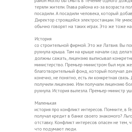
район могло бы смыть в течение одного дождя.
теряли жители. Глава района из-за возраста пол
посадили. А посадили человека, который добав
Директор строящейся электростанции. Не умеют
обычно говорят на таких играх. Это же тоже на
История
со строительной фирмой. Это же Латвия. Вы по
рухнула крыша. Там на крыше начали сад делат
должны сажать, лицензию выписывал конкретн
министерство. Премьер-министром был муж же
благотворительный фонд, который получал ден
конечно, не понятно, есть ли конкретная связь. 
получили лицензию. Или получали лицензию бол
рухнула. История вылезла. Премьер-министр уше
Маленькая
история про конфликт интересов. Помните, в Г
получал кредит в банке своего знакомого? Льг
отставку. Конфликт интересов опасен не тем, 
что подумают люди.