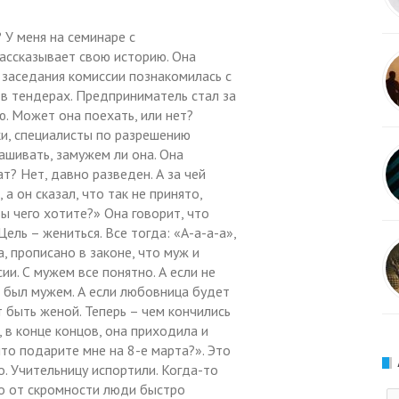
 У меня на семинаре с
ассказывает свою историю. Она
 заседания комиссии познакомилась с
в тендерах. Предприниматель стал за
ю. Может она поехать, или нет?
ки, специалисты по разрешению
ашивать, замужем ли она. Она
т? Нет, давно разведен. А за чей
 а он сказал, что так не принято,
вы чего хотите?» Она говорит, что
Цель – жениться. Все тогда: «А-а-а-а»,
, прописано в законе, что муж и
ии. С мужем все понятно. А если не
н был мужем. А если любовница будет
 быть женой. Теперь – чем кончились
, в конце концов, она приходила и
что подарите мне на 8-е марта?». Это
. Учительницу испортили. Когда-то
Но от скромности люди быстро