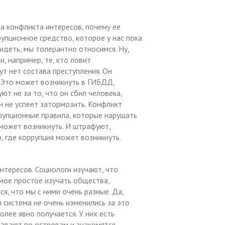
а конфликта интересов, почему ее
упционное средство, которое у нас пока
видеть, мы толерантно относимся. Ну,
, например, те, кто ловит
ут нет состава преступления. Он
. Это может возникнуть в ГИБДД,
ют не за то, что он сбил человека,
он не успеет затормозить. Конфликт
рупционные правила, которые нарушать
а может возникнуть. И штрафуют,
, где коррупция может возникнуть.
нтересов. Социологи изучают, что
амое простое изучать общества,
я, что мы с ними очень разные. Да,
 система не очень изменились за это
олее явно получается. У них есть
лавают по островам и знакомятся,