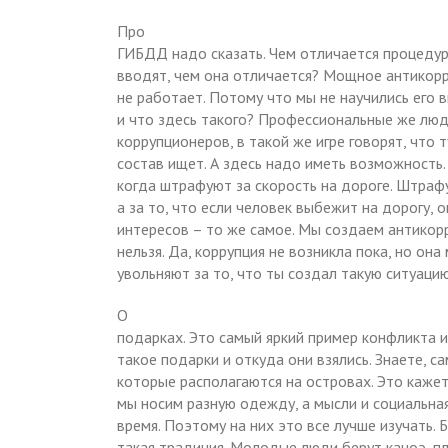
Про
ГИБДД надо сказать. Чем отличается процедур
вводят, чем она отличается? Мощное антикорр
не работает. Потому что мы не научились его 
и что здесь такого? Профессиональные же люди
коррупционеров, в такой же игре говорят, что т
состав ищет. А здесь надо иметь возможность
когда штрафуют за скорость на дороге. Штрафу
а за то, что если человек выбежит на дорогу, 
интересов – то же самое. Мы создаем антикор
нельзя. Да, коррупция не возникла пока, но он
увольняют за то, что ты создал такую ситуацию
О
подарках. Это самый яркий пример конфликта и
такое подарки и откуда они взялись. Знаете, с
которые располагаются на островах. Это кажетс
мы носим разную одежду, а мысли и социальная
время. Поэтому на них это все лучше изучать. Б
такая традиция. Молодые люди берут каноэ, п