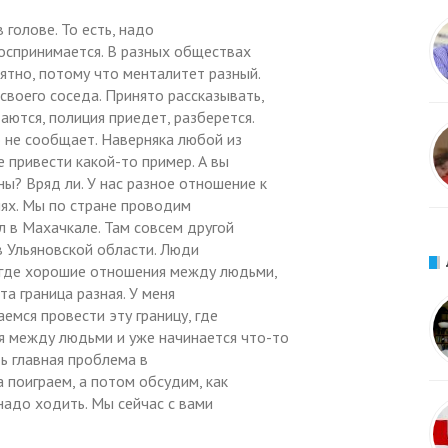
голове. То есть, надо
 воспринимается. В разных обществах
ятно, потому что менталитет разный.
своего соседа. Принято рассказывать,
аются, полиция приедет, разберется.
о не сообщает. Наверняка любой из
е привести какой-то пример. А вы
ы? Вряд ли. У нас разное отношение к
ях. Мы по стране проводим
л в Махачкале. Там совсем другой
в Ульяновской области. Люди
, где хорошие отношения между людьми,
та граница разная. У меня
мся провести эту границу, где
 между людьми и уже начинается что-то
ть главная проблема в
 поиграем, а потом обсудим, как
 надо ходить. Мы сейчас с вами