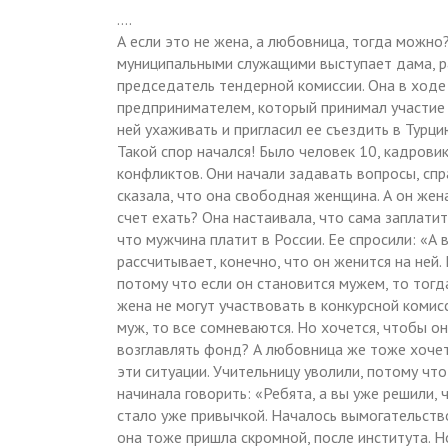
….
А если это не жена, а любовница, тогда можно?
муниципальными служащими выступает дама, р
председатель тендерной комиссии. Она в ходе
предпринимателем, который принимал участие 
ней ухаживать и пригласил ее съездить в Турци
Такой спор начался! Было человек 10, кадрови
конфликтов. Они начали задавать вопросы, спр
сказала, что она свободная женщина. А он жена
счет ехать? Она настаивала, что сама заплатит,
что мужчина платит в России. Ее спросили: «А 
рассчитывает, конечно, что он женится на ней. 
потому что если он становится мужем, то тогда
жена не могут участвовать в конкурсной комисс
муж, то все сомневаются. Но хочется, чтобы о
возглавлять фонд? А любовница же тоже хочет
эти ситуации. Учительницу уволили, потому что
начинала говорить: «Ребята, а вы уже решили, 
стало уже привычкой. Началось вымогательство
она тоже пришла скромной, после института. 