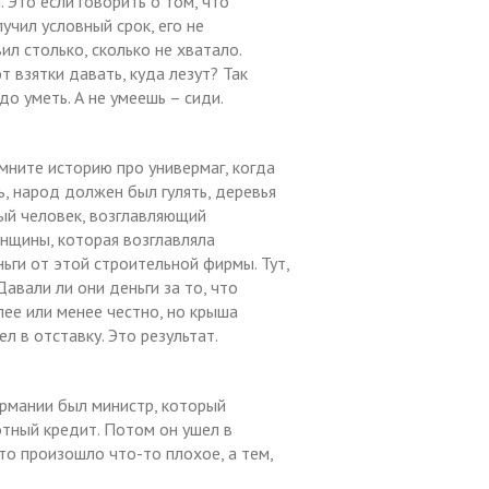
 Это если говорить о том, что
учил условный срок, его не
ил столько, сколько не хватало.
 взятки давать, куда лезут? Так
до уметь. А не умеешь – сиди.
мните историю про универмаг, когда
ь, народ должен был гулять, деревья
ый человек, возглавляющий
нщины, которая возглавляла
ьги от этой строительной фирмы. Тут,
Давали ли они деньги за то, что
ее или менее честно, но крыша
л в отставку. Это результат.
ермании был министр, который
отный кредит. Потом он ушел в
что произошло что-то плохое, а тем,