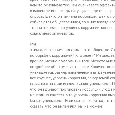
чем-то основываетесь, вы оцениваете эффект
в вашем регионе, ведь ситуация везде очень ра
опросы. Где-то оптимизма побольше, где-то по
собираются общественники, то у них взгляды х
то они говорят, что уровень коррупции, конечн
социальных оптимистов.
Мы
этим давно занимаемся, мы – это общество. С
по борьбе с коррупцией? Кто знает? Медведев
прошло, можно подводить итоги. Можете мне п
подробнее об этом в Интернете. Количество 
уменьшается, размер выявленной взятки увеличи
все крупнее, уровень коррупции, замеряемой со
ссылаться на свои исследования, уменьшился. 
что они думают про уровень коррупции, люди го
ментально кажется, что уровень коррупции выро
бы как уменьшился. Если сказать коротко, то т
сказать, что он вылечился, мы не можем.