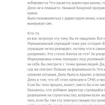
избавляются. Что касается директора школы, т
Дело не в планшете. Никакой бонусной програм
нужно
было познакомиться с директором лично, и в
выигрывал сам.
Кто-то
из вас затронул эту тему. Вы ее нащупали. Все
Муниципальный служащий тоже уже отсидел. Вс
служащие четко реагируют, потому что в самом
ускорение». Это статья. Взятка за что? За уско
Формулировка очень попадает под уголовный к
на себя. Вы смотрите с точки зрения людей. Д
суд же смотрит больше на формальности. Что 
сложная ситуация. Дело было в Адыгее, а прок
Дело в том, что об этом написали в СМИ, и про
Если бы тихо прошло, может, никто бы и не зам
Оказалось, что добавил директор строящейся г
разрешение на строительство, вопреки всем э
чего, если бы там эту электростанцию построил