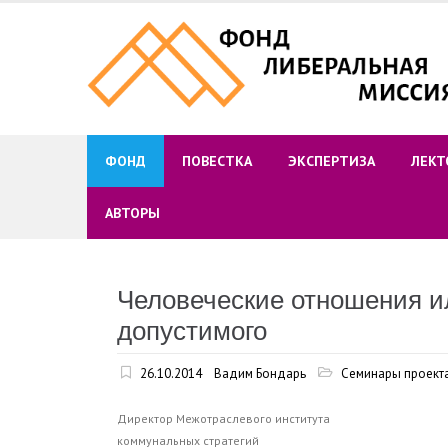
Skip
to
content
ФОНД
ПОВЕСТКА
ЭКСПЕРТИЗА
ЛЕКТ
АВТОРЫ
Человеческие отношения и
допустимого
26.10.2014
Вадим Бондарь
Семинары проект
Директор Межотраслевого института
коммунальных стратегий