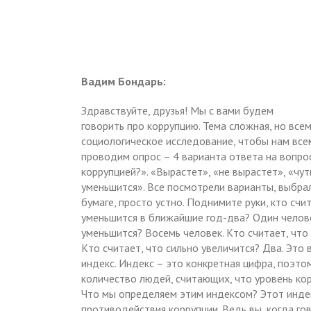
Вадим Бондарь:
Здравствуйте, друзья! Мы с вами будем
говорить про коррупцию. Тема сложная, но все
социологическое исследование, чтобы нам всем
проводим опрос – 4 варианта ответа на вопро
коррупцией?». «Вырастет», «не вырастет», «чут
уменьшится». Все посмотрели варианты, выбрал
бумаге, просто устно. Поднимите руки, кто счи
уменьшится в ближайшие год-два? Один челове
уменьшится? Восемь человек. Кто считает, что
Кто считает, что сильно увеличится? Два. Это
индекс. Индекс – это конкретная цифра, поэтом
количество людей, считающих, что уровень ко
Что мы определяем этим индексом? Этот инде
противодействия коррупции. Ведь вы, когда гов