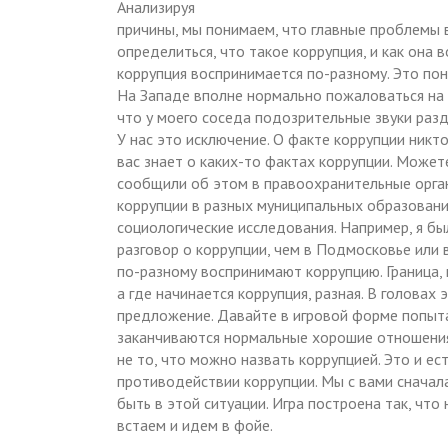
Анализируя
причины, мы понимаем, что главные проблемы в 
определиться, что такое коррупция, и как она
коррупция воспринимается по-разному. Это пон
На Западе вполне нормально пожаловаться на 
что у моего соседа подозрительные звуки разд
У нас это исключение. О факте коррупции никт
вас знает о каких-то фактах коррупции. Может
сообщили об этом в правоохранительные орган
коррупции в разных муниципальных образовани
социологические исследования. Например, я бы
разговор о коррупции, чем в Подмосковье или 
по-разному воспринимают коррупцию. Граница
а где начинается коррупция, разная. В головах э
предложение. Давайте в игровой форме попытае
заканчиваются нормальные хорошие отношения
не то, что можно назвать коррупцией. Это и ес
противодействии коррупции. Мы с вами сначала
быть в этой ситуации. Игра построена так, что
встаем и идем в фойе.