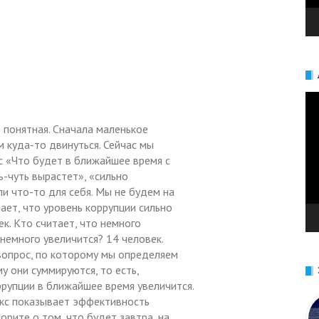
Ви
м понятная. Сначала маленькое
 куда-то двинуться. Сейчас мы
с «Что будет в ближайшее время с
ь-чуть вырастет», «сильно
и что-то для себя. Мы не будем на
тает, что уровень коррупции сильно
к. Кто считает, что немного
 немного увеличится? 14 человек.
 вопрос, по которому мы определяем
у они суммируются, то есть,
ррупции в ближайшее время увеличится.
кс показывает эффективность
орите о том, что будет завтра, на