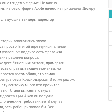
о он отсидел в тюрьме. Не важно.
мы не было, фирма Apple ничего не присылала. Дилеру
се следующие тендеры директор
 истории закончились плохо.
е просто. В этой игре муниципальные
 уголовном кодексе есть фраза «за
рение решения вопроса.
одекс. Чиновники читали, примеряли
а, есть оправдывающие моменты, но
касается автомобиля, это самая
уратура была Краснодарская. Это же рядом.
 эту ленточку много кто прочитал.
етил. Стали выяснять, откуда.
идростанции. А как он получил
кологическим требованиям? В случае
и, весь район рисковал бы. Весь