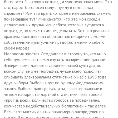
богоносец. Я захожу в подъезд и чувствую запах мочи. Это
кто, народ-богоносец малую нужду в подъездах
справляет? Или это враги, которые к нам засланы, скажем,
понаехавшие тут? Мне кажется, что это мои соседи
делают или их друзья. Или ребята, которые тусуются в
подъезде, потому что им негде выпить. Вот эта реальная
практика болезненным образом противоречит с моими
собственными культурными представлениями о себе, о
своем народе.
Идеология простая. Отодвигаем в сторону то, что мы о
себе думаем и пытаемся изучать эмпирические данные.
Эмпирические данные о строении нашей культуры, во
всяком случае о ее географии, лучше всего позволяет
описывать электоральная статистика. У нас с 1995 года
идут выборы. Выборы идут по одному Федеральному
закону. Выборы дают результаты, зафиксированные в
четком наборе стандартной статистики: явка, голова
«против всех», количество голосов за победителей,
количество недействительных бюллетеней и так далее.
Весь этот массив данных равномерно распределен по
стране. Эти данные можно сравнивать, играть с ними и