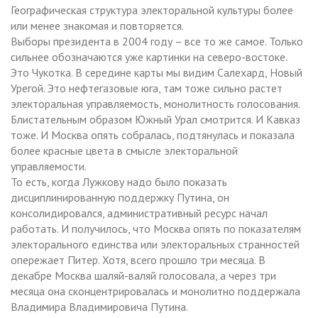
Географическая структура электоральной культуры более
или менее знакомая и повторяется.
Выборы президента в 2004 году – все то же самое. Только
сильнее обозначаются уже картинки на северо-востоке.
Это Чукотка. В середине карты мы видим Салехард, Новый
Урегой. Это нефтегазовые юга, там тоже сильно растет
электоральная управляемость, монолитность голосования.
Блистательным образом Южный Урал смотрится. И Кавказ
тоже. И Москва опять собралась, подтянулась и показала
более красные цвета в смысле электоральной
управляемости.
То есть, когда Лужкову надо было показать
дисциплинированную поддержку Путина, он
консолидировался, административный ресурс начал
работать. И получилось, что Москва опять по показателям
электорального единства или электоральных странностей
опережает Питер. Хотя, всего прошло три месяца. В
декабре Москва шаляй-валяй голосовала, а через три
месяца она сконцентрировалась и монолитно поддержала
Владимира Владимировича Путина.