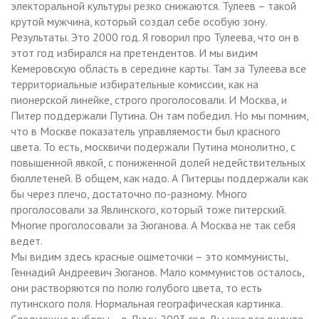
электоральной культуры резко снижаются. Тулеев – такой
крутой мужчина, который создал себе особую зону.
Результаты. Это 2000 год. Я говорил про Тулеева, что он в
этот год избирался на претендентов. И мы видим
Кемеровскую область в середине карты. Там за Тулеева все
территориальные избирательные комиссии, как на
пионерской линейке, строго проголосовали. И Москва, и
Питер поддержали Путина. Он там победил. Но мы помним,
что в Москве показатель управляемости был красного
цвета. То есть, москвичи подержали Путина монолитно, с
повышенной явкой, с пониженной долей недействительных
бюллетеней. В общем, как надо. А Питерцы поддержали как
бы через плечо, достаточно по-разному. Много
проголосовали за Явлинского, который тоже питерский.
Многие проголосовали за Зюганова. А Москва не так себя
ведет.
Мы видим здесь красные ошметочки – это коммунисты,
Геннадий Андреевич Зюганов. Мало коммунистов осталось,
они растворяются по полю голубого цвета, то есть
путинского поля. Нормальная географическая картинка.
Следующие выборы – в Думу. 2003 год. Вы уже все видите.