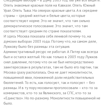
Опять знакомые красные поля на Кавказе. Опять Южный
Урал. Опять Тыва. На северах красные цвета. А в середине
страны – средний желтые и белые цвета, которые
соответствуют норме. Это не значит, что там сильно
демократическое голосование. Это значит, что там
соответствует средним по стране показателям.
И здесь Москва показала себя ленивой почему-то, на
думских выборах 2003 года. Потому что, на самом деле,
Лужкову было без разницы эта ситуация.
Административный ресурс не работал. А Питер как всегда
был и остался желтый. Но как только в 2003 году Лужков
снял давление, потому что он не был непосредственно
заинтересован в результатах, там не было его партии, так
Москва сразу расползлась. Она не дает монолитности,
повышенной явки, пониженной доли недействительных
бюллетеней. То есть, как голосуют, так и голосуют – без
разницы. И в ту пору москвичи проголосовали – кто-то за
коммунистов, кто-то за Явлинского, за СПС, кто-то за
«Единство». Но по-разному. Монолитности повышенной не
было.