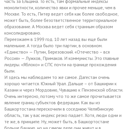
часть за Ельцина. То есть, там формальные индексы
монолитности, количество явки и прочее меньше, чем в
Москве. То есть, Питер ведет себя как более свободное,
может быть, более безответственное территориальное
образование. А Москва ведет себя странным образом
консолидировано.
Переезжаем в 1999 год. 10 лет назад вы еще были
маленькие. А тогда было три партии, в основном.
«Единство» — Путин, Березовский. «Отечество – вся
Россия» — Лужков, Примаков. И коммунисты. Это главные
лидеры. «Яблоко» и СПС почти на границе прохождения
были.
И здесь мы наблюдаем то же самое. Дагестан очень
хорошо читается. Южный Урал. Дальше – от Башкирии к
Казани и через Мордовию, Чувашию к Пензенской области.
Очень интересно, потому что то же самое прочитывается
явление границ субъектов федерации. Как вы из
Башкортостана перескочили в соседнюю Челябинскую
область, так у вас индекс резко падает. Хотя, люди одни и
те же, в принципе. Ну, может быть, в Башкортостане
больше башкир, но на самом деле они живут и в