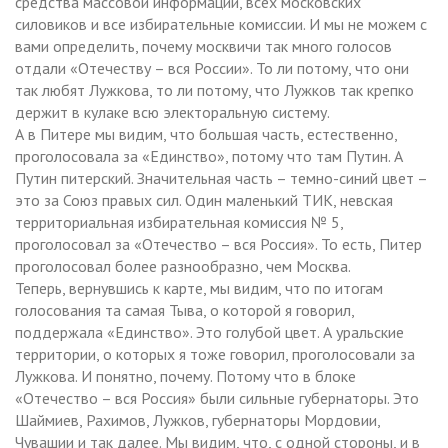
средства массовой информации, всех московских
силовиков и все избирательные комиссии. И мы не можем с
вами определить, почему москвичи так много голосов
отдали «Отечеству – вся России». То ли потому, что они
так любят Лужкова, то ли потому, что Лужков так крепко
держит в кулаке всю электоральную систему.
А в Питере мы видим, что большая часть, естественно,
проголосовала за «Единство», потому что там Путин. А
Путин питерский. Значительная часть – темно-синий цвет –
это за Союз правых сил. Один маленький ТИК, невская
территориальная избирательная комиссия № 5,
проголосовал за «Отечество – вся Россия». То есть, Питер
проголосовал более разнообразно, чем Москва.
Теперь, вернувшись к карте, мы видим, что по итогам
голосования та самая Тыва, о которой я говорил,
поддержала «Единство». Это голубой цвет. А уральские
территории, о которых я тоже говорил, проголосовали за
Лужкова. И понятно, почему. Потому что в блоке
«Отечество – вся Россия» были сильные губернаторы. Это
Шаймиев, Рахимов, Лужков, губернаторы Мордовии,
Чувашии и так далее. Мы видим, что, с одной стороны, и в