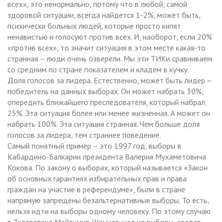
всех», это ненормально, потому что в любой, самой
здоровой ситуации, всегда найдется 1-2%, может быть,
психически больных людей, которые просто кипят
ненавистью и голосуют против всех. И, наоборот, если 20%
«против всех», то значит ситуация в этом месте какая-то
странная – люди очень озверели. Мы эти ТИКи сравниваем
со средним по стране показателем и кладем в кучку.
Доля голосов за лидера. Естественно, может быть лидер –
победитель на данных выборах. Он может набрать 30%,
опередить ближайшего преследователя, который набрал
25%. Эта ситуация более или менее жизненная. А может он
набрать 100%. Эта ситуация странная. Чем больше доля
голосов за лидера, тем страннее поведение.
Самый понятный пример – это 1997 год, выборы в
Кабардино-Балкарии президента Валерия Мухаметовича
Кокова. По закону о выборах, который называется «Закон
об основных гарантиях избирательных прав и права
граждан на участие в референдуме», были в стране
напрямую запрещены безальтернативные выборы. То есть,
нельзя идти на выборы одному человеку. По этому случаю
в Татарстане Мейтимир Шамиев шел на выборы, создав