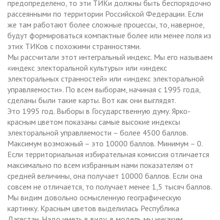
предопределено, то эти ТИКи должны быть беспорядочно
рассеянными по территории Российской Федерации. Если
же там работают более сложные процессы, то, наверное,
будут формироваться компактные более или менее поля из
этих ТИКов с похожими странностями.
Мы рассчитали этот интегральный индекс. Мы его называем
«индекс электоральной культуры» или «индекс
электоральных странностей» или «индекс электоральной
управляемости». По всем выборам, начиная с 1995 года,
сделаны были такие карты. Вот как они выглядят.
Это 1995 год. Выборы в Государственную думу. Ярко-
красным цветом показаны самые высокие индексы
электоральной управляемости – более 4500 баллов.
Максимум возможный – это 10000 баллов. Минимум – 0.
Если территориальная избирательная комиссия отличается
максимально по всем избранным нами показателям от
средней величины, она получает 10000 баллов. Если она
совсем не отличается, то получает менее 1,5 тысяч баллов.
Мы видим довольно осмысленную географическую
картинку. Красным цветов выделилась Республика
Дагестан. Надо иметь в виду, в модель мы никаким