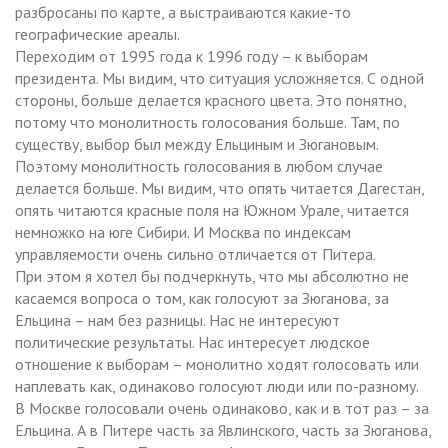
разбросаны по карте, а выстраиваются какие-то
географические ареалы.
Переходим от 1995 года к 1996 году – к выборам
президента. Мы видим, что ситуация усложняется. С одной
стороны, больше делается красного цвета. Это понятно,
потому что монолитность голосования больше. Там, по
существу, выбор был между Ельциным и Зюгановым.
Поэтому монолитность голосования в любом случае
делается больше. Мы видим, что опять читается Дагестан,
опять читаются красные поля на Южном Урале, читается
немножко на юге Сибири. И Москва по индексам
управляемости очень сильно отличается от Питера.
При этом я хотел бы подчеркнуть, что мы абсолютно не
касаемся вопроса о том, как голосуют за Зюганова, за
Ельцина – нам без разницы. Нас не интересуют
политические результаты. Нас интересует людское
отношение к выборам – монолитно ходят голосовать или
наплевать как, одинаково голосуют люди или по-разному.
В Москве голосовали очень одинаково, как и в тот раз – за
Ельцина. А в Питере часть за Явлинского, часть за Зюганова,