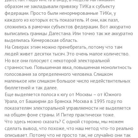
образом не закладывали привязку ТИКа к субъекту
федерации. Просто были ненормированные ТИКи, у
каждого из которых есть показатель. И они, как пазл,
сложились в рамочки субъектов федерации. Вот аккуратно
выписались границы Дагестана. Или точно так же аккуратно
выделилась Кемеровская область.
На Северах этим можно пренебрегать, потому что там
людей живет десятки тысяч. Это очень малое количество.
Но все они голосуют с некоторой электоральной
странностью. Повышенная явка, повышенная монолитность
голосования за определенного человека. Слишком
маленькое или слишком большое число недействительных
бюллетеней и так далее.
Еще выделяется полоса к югу от Москвы – от Южного
Урала, от Башкирии до Брянска. Москва в 1995 году по
показателям электоральной управляемости не выделяется
на общем фоне страны. И Питер практически тоже.
Что здесь можно сказать? С одной стороны, мы можем
сделать вывод, что похоже, что наш метод что-то реально
описывает. Потому что не просто так, не случайно они так