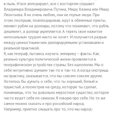
в пыль. И все аплодируют, все с восторгом слушают
Владимира Владимировича Путина, Мишу Хазина или Мишу
Леонтьева. Я их очень люблю, они не глупые люди. При
этом, послушав, поаплодировав, идут в обменные пункты,
меняют рубли на доллары, потому что понимают, что рубль
дешевеет, а доллар укрепляется. А терять свое нажитое
непосильным трудом никто не хочет. И получается разрыв
между ценностными или декларируемыми установками и
реальной практикой.
Я, как географ, пытаюсь изучать эмпирику – факты. Как
реально культура политической жизни проявляется в
географическом устройстве страны. Без идеологии. Мы о
себе интуитивно думаем так-то и так-то. А когда смотришь
на практику, оказывается, что мы совсем-совсем другие.
Хотелось бы думать о себе, что ты хороший, белый и
пушистый, а посмотрев на среду, которую ты сделал,
понимаешь, что ты довольно мерзотное существо, которое
часто ведет себя по-свински. Я говорю про себя. Но то же
самое можно сказать и про российский народ.
Например, приятно слышать про то, что мы народ-