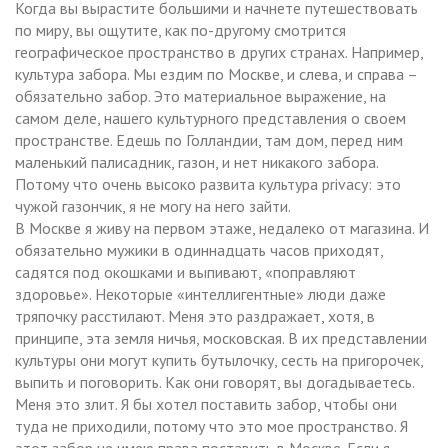
Когда вы вырастите большими и начнете путешествовать
по миру, вы ощутите, как по-другому смотрится
географическое пространство в других странах. Например,
культура забора. Мы ездим по Москве, и слева, и справа –
обязательно забор. Это материальное выражение, на
самом деле, нашего культурного представления о своем
пространстве. Едешь по Голландии, там дом, перед ним
маленький палисадник, газон, и нет никакого забора.
Потому что очень высоко развита культура privacy: это
чужой газончик, я не могу на него зайти.
В Москве я живу на первом этаже, недалеко от магазина. И
обязательно мужики в одиннадцать часов приходят,
садятся под окошками и выпивают, «поправляют
здоровье». Некоторые «интеллигентные» люди даже
тряпочку расстилают. Меня это раздражает, хотя, в
принципе, эта земля ничья, московская. В их представлении
культуры они могут купить бутылочку, сесть на пригорочек,
выпить и поговорить. Как они говорят, вы догадываетесь.
Меня это злит. Я бы хотел поставить забор, чтобы они
туда не приходили, потому что это мое пространство. Я
этот забор не имею права поставить в Москве. Если я