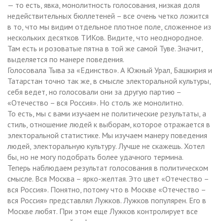
— то есть, явка, монолитность голосования, низкая доля
недействительных бюллетеней – все очень четко ложится
в то, что мы видим отдельное плотное поле, сложенное из
нескольких десятков ТИКов. Видите, что неоднородное.
Там есть и розоватые пятна в той же самой Туве. Значит,
выделяется по манере поведения.
Голосовала Тыва за «Единство». А Южный Урал, Башкирия и
Татарстан точно так же, в смысле электоральной культуры,
себя ведет, но голосовали они за другую партию –
«Отечество – вся Россия». Но столь же монолитно.
То есть, мы с вами изучаем не политические результаты, а
стиль, отношение людей к выборам, которое отражается в
электоральной статистике. Мы изучаем манеру поведения
людей, электоральную культуру. Лучше не скажешь. Хотел
бы, но не могу подобрать более удачного термина.
Теперь наблюдаем результат голосования в политическом
смысле. Вся Москва – ярко-желтая. Это цвет «Отечество –
вся Россия». Понятно, потому что в Москве «Отечество –
вся Россия» представлял Лужков. Лужков популярен. Его в
Москве любят. При этом еще Лужков контролирует все