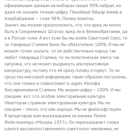
официальным данным на выборах свыше 99% набрал, но
даже не сказали точную цифру. Покойный Гейдар Алиев в
Азербайджане – тоже 98%. Логика понятна.
Значит, мы можем предположить, что это вряд ли могло
быть в Соединенных Штатах, вряд ли в Великобритании, да
и в России тоже. А вот если бы мы взяли Советский Союз, то
за товарища Сталина было бы обязательно 100%. И мы не
можем точно сказать: то ли действительно народ так
любит товарища Сталина, то ли политическая элита так
запугана, что не может выдвинуть альтернативную
кандидатуру, потому что ей сразу голову оторвут. То ли
средства массовой информации таким образом построены,
что они только и славословят в адрес Иосифа
Виссарионовича Сталина. Мы видим цифру – 100%. И мы
говорим: вот это особая электоральная культура.
Некоторая странная электоральная культура. Мы не
говорим – плохо это или хорошо. Мы не философствуем.
Я процитирую вам высказывание из книжки Леона
Фейхтвангера «Москва. 1937». Он пересказывает слова
одного высокопоставленного советского чиновника, не