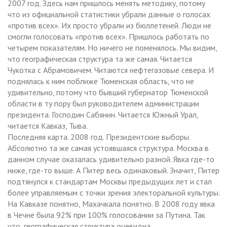
2007 год. Здесь нам пришлось менять методику, потому
что из официальной статистики убрали данные о голосах
«против всех». Их просто убрали из бюллетеней. Люди не
смогли голосовать «против всех». Пришлось работать по
четырем показателям. Но ничего не поменялось. Мы видим,
что географическая структура та же самая. Читается
Чукотка с Абрамовичем. Читаются нефтегазовые севера. И
поднялась к ним поближе Тюменская область, что не
удивительно, потому что бывший губернатор Тюменской
области в ту пору был руководителем администрации
президента. Господин Сабянин. Читается Южный Урал,
читается Кавказ, Тыва.
Последняя карта. 2008 год. Президентские выборы.
Абсолютно та же самая устоявшаяся структура. Москва в
данном случае оказалась удивительно разной. Явка где-то
ниже, где-то выше. А Питер весь одинаковый. Значит, Питер
подтянулся к стандартам Москвы предыдущих лет и стал
более управляемым с точки зрения электоральной культуры.
На Кавказе понятно, Махачкала понятно. В 2008 году явка
в Чечне была 92% при 100% голосовании за Путина. Так
что, географическая структура очевидна.