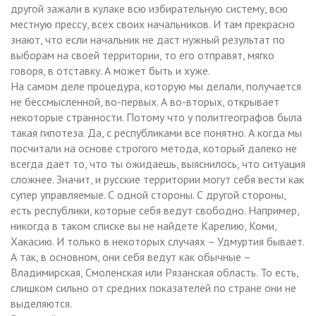
другой зажали в кулаке всю избирательную систему, всю
местную прессу, всех своих начальников. И там прекрасно
знают, что если начальник не даст нужный результат по
выборам на своей территории, то его отправят, мягко
говоря, в отставку. А может быть и хуже.
На самом деле процедура, которую мы делали, получается
не бессмысленной, во-первых. А во-вторых, открывает
некоторые странности. Потому что у политгеографов была
такая гипотеза. Да, с республиками все понятно. А когда мы
посчитали на основе строгого метода, который далеко не
всегда дает то, что ты ожидаешь, выяснилось, что ситуация
сложнее. Значит, и русские территории могут себя вести как
супер управляемые. С одной стороны. С другой стороны,
есть республики, которые себя ведут свободно. Например,
никогда в таком списке вы не найдете Карелию, Коми,
Хакасию. И только в некоторых случаях – Удмуртия бывает.
А так, в основном, они себя ведут как обычные –
Владимирская, Смоленская или Рязанская область. То есть,
слишком сильно от средних показателей по стране они не
выделяются.