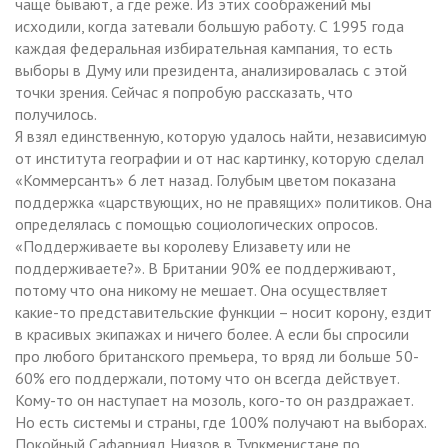
чаще бывают, а где реже. Из этих соображений мы
исходили, когда затевали большую работу. С 1995 года
каждая федеральная избирательная кампания, то есть
выборы в Думу или президента, анализировалась с этой
точки зрения. Сейчас я попробую рассказать, что
получилось.
Я взял единственную, которую удалось найти, независимую
от института географии и от нас картинку, которую сделал
«Коммерсантъ» 6 лет назад. Голубым цветом показана
поддержка «царствующих, но не правящих» политиков. Она
определялась с помощью социологических опросов.
«Поддерживаете вы королеву Елизавету или не
поддерживаете?». В Британии 90% ее поддерживают,
потому что она никому не мешает. Она осуществляет
какие-то представительские функции – носит корону, ездит
в красивых экипажах и ничего более. А если бы спросили
про любого британского премьера, то вряд ли больше 50-
60% его поддержали, потому что он всегда действует.
Кому-то он наступает на мозоль, кого-то он раздражает.
Но есть системы и страны, где 100% получают на выборах.
Покойный Сафарнияд Ниязов в Туркменистане по