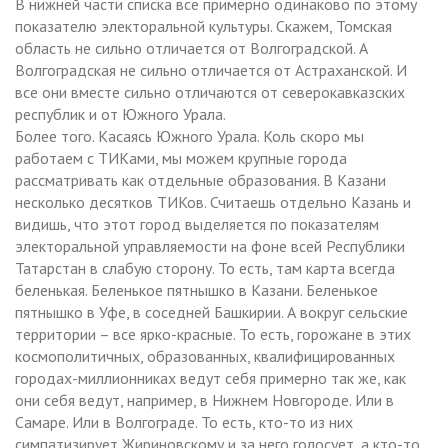
В нижней части списка все примерно одинаково по этому
показателю электоральной культуры. Скажем, Томская
область не сильно отличается от Волгоградской. А
Волгоградская не сильно отличается от Астраханской. И
все они вместе сильно отличаются от северокавказских
республик и от Южного Урала.
Более того. Касаясь Южного Урала. Коль скоро мы
работаем с ТИКами, мы можем крупные города
рассматривать как отдельные образования. В Казани
несколько десятков ТИКов. Считаешь отдельно Казань и
видишь, что этот город выделяется по показателям
электоральной управляемости на фоне всей Республики
Татарстан в слабую сторону. То есть, там карта всегда
беленькая. Беленькое пятнышко в Казани. Беленькое
пятнышко в Уфе, в соседней Башкирии. А вокруг сельские
территории – все ярко-красные. То есть, горожане в этих
космополитичных, образованных, квалифицированных
городах-миллионниках ведут себя примерно так же, как
они себя ведут, например, в Нижнем Новгороде. Или в
Самаре. Или в Волгограде. То есть, кто-то из них
симпатизирует Жириновскому и за него голосует, а кто-то