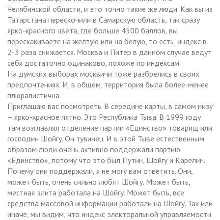
Челябинской области, и это точно такие же люди. Как вы из
Татарстана перескочили в Самарскую область, так сразу
ярко-красного цвета, где больше 4500 баллов, вы
перескакиваете на желтую или на белую, то есть, индекс в
2-3 раза снижается. Москва и Питер в данном случае ведут
себя достаточно одинаково, похоже по индексам.
На думских выборах москвичи тоже разбрелись в своих
предпочтениях. И, в общем, территория была более-менее
плюралистична.
Приглашаю вас посмотреть. В середине карты, в самом низу
– ярко-красное пятно. Это Республика Тыва. В 1999 году
там возглавлял отделение партии «Единство» товарищ или
господин Шойгу. Он тувинец. И в этой Тыве естественным
образом люди очень активно поддержали партию
«Единство», потому что это был Путин, Шойгу и Карелин.
Почему они поддержали, я не могу вам ответить. Они,
может быть, очень сильно любят Шойгу. Может быть,
местная элита работала на Шойгу. Может быть, все
средства массовой информации работали на Шойгу. Так или
иначе, мы видим, что индекс электоральной управляемости