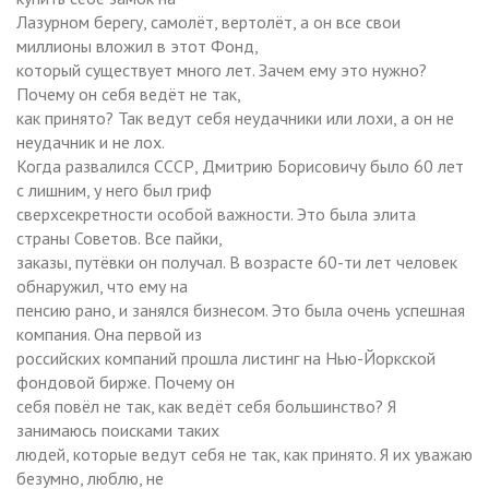
Лазурном берегу, самолёт, вертолёт, а он все свои
миллионы вложил в этот Фонд,
который существует много лет. Зачем ему это нужно?
Почему он себя ведёт не так,
как принято? Так ведут себя неудачники или лохи, а он не
неудачник и не лох.
Когда развалился СССР, Дмитрию Борисовичу было 60 лет
с лишним, у него был гриф
сверхсекретности особой важности. Это была элита
страны Советов. Все пайки,
заказы, путёвки он получал. В возрасте 60-ти лет человек
обнаружил, что ему на
пенсию рано, и занялся бизнесом. Это была очень успешная
компания. Она первой из
российских компаний прошла листинг на Нью-Йоркской
фондовой бирже. Почему он
себя повёл не так, как ведёт себя большинство? Я
занимаюсь поисками таких
людей, которые ведут себя не так, как принято. Я их уважаю
безумно, люблю, не