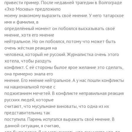
привести пример. После недавней трагедии в Волгограде
«Эхо Москвы» предложило
моему знакомому выразить своё мнение. У него татарское
имя и фамилия, в
определённый момент он побоялся высказывать своё
мнение, хотя его мнение
нейтральное. Но он побоялся, потому что может быть
очень жёсткая реакция на
человека, который не русский. Журналистка очень этого
хотела, чтобы раздуть
конфликт. С её стороны былое ярое желание это сделать,
она примерно знала его
мнение. Его мнение нейтральное. А у нас пошли конфликты
на национальной почве с
поджиганием мечетей. В конфликте неправильная реакция
русских людей, которые
считают, что мусульмане виноваты, что одна из их
представительниц так
поступила. Парень испугался выражать своё мнение. В
данной ситуации, я считаю,
это было верно. Я не могу сказать, что ему могло что-то