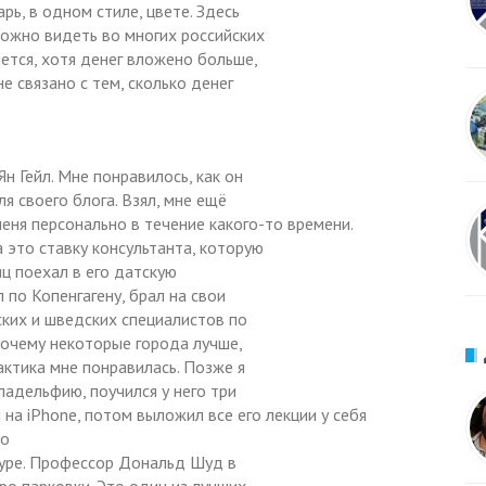
рь, в одном стиле, цвете. Здесь
можно видеть во многих российских
чется, хотя денег вложено больше,
е связано с тем, сколько денег
Ян Гейл. Мне понравилось, как он
я своего блога. Взял, мне ещё
еня персонально в течение какого-то времени.
а это ставку консультанта, которую
сяц поехал в его датскую
 по Копенгагену, брал на свои
ских и шведских специалистов по
 почему некоторые города лучше,
рактика мне понравилась. Позже я
ладельфию, поучился у него три
 на iPhone, потом выложил все его лекции у себя
 о
туре. Профессор Дональд Шуд в