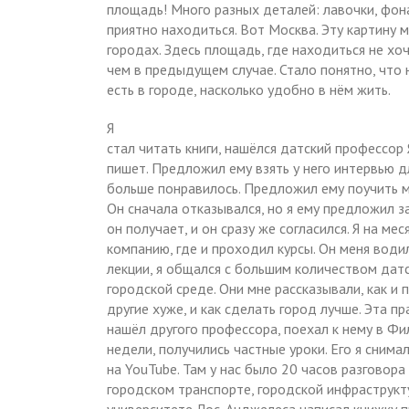
площадь! Много разных деталей: лавочки, фона
приятно находиться. Вот Москва. Эту картину 
городах. Здесь площадь, где находиться не хо
чем в предыдущем случае. Стало понятно, что н
есть в городе, насколько удобно в нём жить.
Я
стал читать книги, нашёлся датский профессор 
пишет. Предложил ему взять у него интервью дл
больше понравилось. Предложил ему поучить м
Он сначала отказывался, но я ему предложил з
он получает, и он сразу же согласился. Я на ме
компанию, где и проходил курсы. Он меня водил
лекции, я общался с большим количеством дат
городской среде. Они мне рассказывали, как и
другие хуже, и как сделать город лучше. Эта п
нашёл другого профессора, поехал к нему в Фи
недели, получились частные уроки. Его я снимал
на YouTube. Там у нас было 20 часов разговора
городском транспорте, городской инфраструк