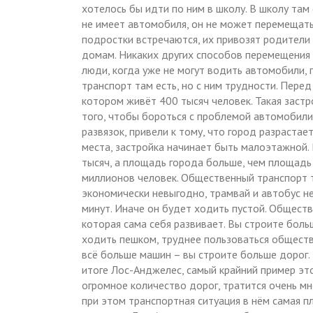
хотелось бы идти по ним в школу. В школу там
не имеет автомобиля, он не может перемещатьс
подростки встречаются, их привозят родители 
домам. Никаких других способов перемещения 
люди, когда уже не могут водить автомобили
транспорт там есть, но с ним трудности. Пере
котором живёт 400 тысяч человек. Такая застр
того, чтобы бороться с проблемой автомобили
развязок, привели к тому, что город разрастае
места, застройка начинает быть малоэтажной. 
тысяч, а площадь города больше, чем площадь
миллионов человек. Общественный транспорт 
экономически невыгодно, трамвай и автобус не
минут. Иначе он будет ходить пустой. Обществ
которая сама себя развивает. Вы строите боль
ходить пешком, труднее пользоваться общест
всё больше машин – вы строите больше дорог. В
итоге Лос-Анджелес, самый крайний пример это
огромное количество дорог, тратится очень мн
при этом транспортная ситуация в нём самая п