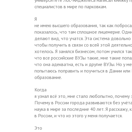
университете Лос-Анджелеса написал книжку п
специалистов в мире по парковкам.
Я
не имею высшего образования, так как поброса
показалось, что там сплошное лицемерие. Одни
делают вид, что учатся. Эта система довольно 
чтобы получить в связи со всей этой деятельн
хотелось. Я занялся бизнесом, потом учился та
что все российские ВУЗы такие, мне такие поп
что она адекватна, есть и другие ВУЗы. Но у ме
попытаюсь поправить и поучиться в Дании или
образование.
Когда
я узнал всё это, мне стало любопытно, почему 
Почему в России города развиваются без учёта
наука в мире за последние 40 лет. Я расскажу, 
в России, и что из этого у меня получается.
Это