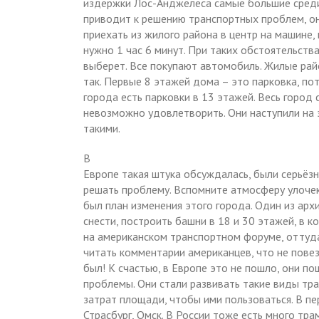
издержки Лос-Анджелеса самые большие среди 
приводит к решению транспортных проблем, она
приехать из жилого района в центр на машине, 
нужно 1 час 6 минут. При таких обстоятельст
выберет. Все покупают автомобиль. Жилые ра
так. Первые 8 этажей дома – это парковка, по
города есть парковки в 13 этажей. Весь город 
невозможно удовлетворить. Они наступили на э
такими.
В
Европе такая штука обсуждалась, были серьёзн
решать проблему. Вспомните атмосферу улочек
был план изменения этого города. Один из ар
снести, построить башни в 18 и 30 этажей, в к
на американском транспортном форуме, оттуд
читать комментарии американцев, что не пове
был! К счастью, в Европе это не пошло, они п
проблемы. Они стали развивать такие виды тр
затрат площади, чтобы ими пользоваться. В пер
Страсбург, Омск. В России тоже есть много тра