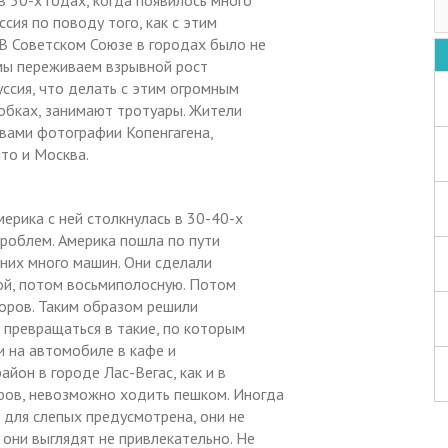
в 50-х годах, когда появилось много
сия по поводу того, как с этим
 В Советском Союзе в городах было не
 мы переживаем взрывной рост
уссия, что делать с этим огромным
обках, занимают тротуары. Жители
 вами фотографии Копенгагена,
что и Москва.
мерика с ней столкнулась в 30-40-х
проблем. Америка пошла по пути
 них много машин. Они сделали
й, потом восьмиполосную. Потом
форов. Таким образом решили
и превращаться в такие, по которым
 на автомобиле в кафе и
йон в городе Лас-Вегас, как и в
ров, невозможно ходить пешком. Иногда
а для слепых предусмотрена, они не
 они выглядят не привлекательно. Не