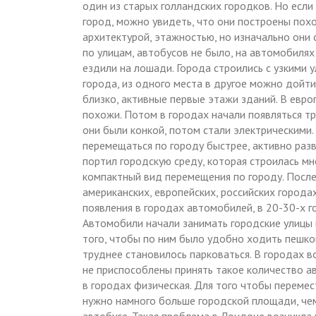
один из старых голландских городков. Но если
город, можно увидеть, что они построены по
архитектурой, этажностью, но изначально они 
по улицам, автобусов не было, на автомобилях
ездили на лошади. Города строились с узкими
города, из одного места в другое можно дойти
близко, активные первые этажи зданий. В евро
похожи. Потом в городах начали появляться тр
они были конкой, потом стали электрическими
перемещаться по городу быстрее, активно раз
портил городскую среду, которая строилась мн
компактный вид перемещения по городу. После
американских, европейских, российских городах
появления в городах автомобилей, в 20-30-х г
Автомобили начали занимать городские улицы 
того, чтобы по ним было удобно ходить пешком
труднее становилось парковаться. В городах в
не приспособлены принять такое количество 
в городах физическая. Для того чтобы перемес
нужно намного больше городской площади, че