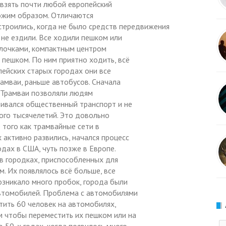
 взять почти любой европейский
хожим образом. Отличаются
строились, когда не было средств передвижения
 не ездили. Все ходили пешком или
 улочками, компактным центром
 пешком. По ним приятно ходить, всё
пейских старых городах они все
амваи, раньше автобусов. Сначала
. Трамваи позволяли людям
вивался общественный транспорт и не
ого тысячелетий. Это довольно
 того как трамвайные сети в
 активно развились, начался процесс
одах в США, чуть позже в Европе.
в городках, приспособленных для
. Их появлялось всё больше, все
озникало много пробок, города были
автомобилей. Проблема с автомобилями
тить 60 человек на автомобилях,
м чтобы переместить их пешком или на