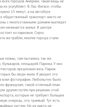
всех городов Америки. Такая вещь не
 их усугубляет. В Лас-Вегасе, чтобы
нужно 15 минут, а на автобусе
вах общественный транспорт никто не
йоны с многоэтажными домами выглядят
том начинается жильё. В центре
состоит из парковок. Спрос
ти же грабли, многие города стали
ые планы, там пытались так же
, бульваров, площадей Парижа. У них
хитекторов предложил весь Париж
оторых бы люди жили. Я увидел это
а взял фотографии. Любопытно было
зло французам, такой отличный план
ошли другим путём при решении этой
анспорта, которые не требуют больших
вую очередь, это трамвай. Тут есть
мвайных систем. Но их никто не