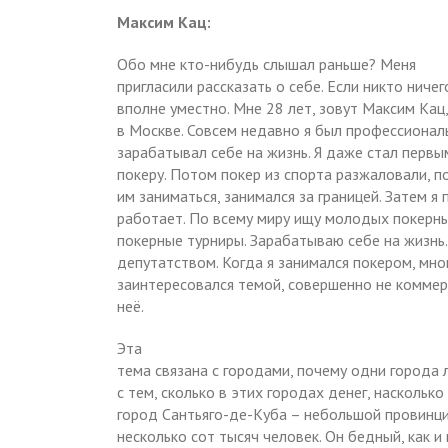
Максим Кац:
Обо мне кто-нибудь слышал раньше? Меня
пригласили рассказать о себе. Если никто ничег
вполне уместно. Мне 28 лет, зовут Максим Кац
в Москве. Совсем недавно я был профессионал
зарабатывал себе на жизнь. Я даже стал перв
покеру. Потом покер из спорта разжаловали, по
им заниматься, занимался за границей. Затем я
работает. По всему миру ищу молодых покерны
покерные турниры. Зарабатываю себе на жизнь.
депутатством. Когда я занимался покером, мно
заинтересовался темой, совершенно не коммерч
неё.
Эта
тема связана с городами, почему одни города л
с тем, сколько в этих городах денег, насколько
город Сантьяго-де-Куба – небольшой провинци
несколько сот тысяч человек. Он бедный, как и