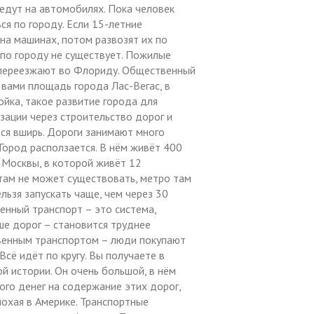
 едут на автомобилях. Пока человек
я по городу. Если 15-летние
на машинах, потом развозят их по
по городу не существует. Пожилые
, переезжают во Флориду. Общественный
д вами площадь города Лас-Вегас, в
ойка, такое развитие города для
зации через строительство дорог и
тся вширь. Дороги занимают много
Город расползается. В нём живёт 400
 Москвы, в которой живёт 12
там не может существовать, метро там
льзя запускать чаще, чем через 30
енный транспорт – это система,
ше дорог – становится труднее
венным транспортом – люди покупают
сё идёт по кругу. Вы получаете в
й истории. Он очень большой, в нём
ого денег на содержание этих дорог,
лохая в Америке. Транспортные