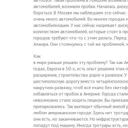
автобусе. Такая проблема в Лондоне возникла 
автомобилей, возникли пробки. Началась дискус
бороться. В Москве мы наблюдаем это сейчас.
очень много автомобилей. Во многих городах
автомобилизации. У нас сейчас назревает диск
количеством автомобилей, которые стоят в пр
городов требуют что-то с этим делать. Перед
Алжира. Они столкнулись с той же проблемой, 
Как
в мире раньше решали эту проблему? Так как А
годах, Европа в 50-х, есть опыт решения этих 
расширения, строительства дорог и развязок. У
шестиполосную дорогу вместо четырёхполосно
накрутили развязку, чтоб всё ехало без свето
избавляться от пробок в Америке. Города стал
невозможно стало ходить пешком. Вы приехали
припарковались. Так выглядит обычный жилой ра
любом американском городе. Здесь нет тротуа
они есть, но заканчиваются. Но инфраструктур
попадут под машину. Иногда тротуары есть, но