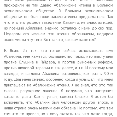
проходили не так давно Абалкинские чтения в Вольном
экономическом обществе. В Вольном экономическом
обществе он был тоже заместителем председателя. Так
что это его родное заведение. Какая-то, не знаю, из идей,
из позиций Абалкина, видимо, осталась с нами до сих пор.
Недаром его именем эти чтения обозначены, недаром
экономисты чтут его. Вот за что, как вам кажется?
Е. Ясин: Из тех, кто готов сейчас использовать имя
Абалкина, мне кажется, большинство таких, кто выступали
против Ельцина и Гайдара, и против рыночных реформ,
против шоковой терапии и так далее, и т.п. И поэтому мои
взгляды, и взгляды Абалкина разошлись, как раз в 90-м
году. Для меня сейчас, особенно когда я услышал, что меня
приглашают на Абалкинские чтения, я не знал, что это так
сказать регулярное явление. Я подумал, что наступает
какая-то дата. Как я узнал, совсем близко. Я хотел бы
вспомнить, что Абалкин был человеком другой эпохи, и
наша страна очень многим ему обязана. Не потому, что там
сам что-то провел, но я хочу сказать так, что даже тогда,