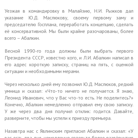
Уезжая в командировку в Малайзию, Н.И. Рыжков дал
указание Ю.Д. Маслюкову, своему первому заму и
председателю Госплана, переработать концепцию, сделать
её консервативной. Мы были крайне разочарованы, более
всего – Абалкин.
Весной 1990-го года должны были выбрать первого
Президента СССР, известно кого, и Л.И. Абалкин написал в
его адрес короткую записку, страниц на пять, с оценкой
ситуации и необходимыми мерами.
Через несколько дней ему позвонил Ю.Д. Маслюков, редкий
умница и сказал: «Что-то ничего не получается. Я знаю,
Леонид Иванович, что у Вас что-то есть. Не поделитесь?»
Конечно, Абалкин немедленно отправил ему свою записку.
У же через два дня получил отклик: годится. Давайте,
разверните, чтобы мы успели к приезду премьера.
Назавтра нас с Явлинским пригласил Абалкин и сказал: «У
вас есть два дня, немедленно готовьте более развёрнутую