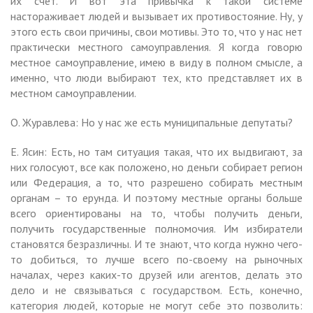
их счет. И вот эта привычка к такой системе
настораживает людей и вызывает их противостояние. Ну, у
этого есть свои причины, свои мотивы. Это то, что у нас нет
практически местного самоуправления. Я когда говорю
местное самоуправление, имею в виду в полном смысле, а
именно, что люди выбирают тех, кто представляет их в
местном самоуправлении.
О. Журавлева: Но у нас же есть муниципальные депутаты?
Е. Ясин: Есть, но там ситуация такая, что их выдвигают, за
них голосуют, все как положено, но деньги собирает регион
или Федерация, а то, что разрешено собирать местным
органам – то ерунда. И поэтому местные органы больше
всего ориентированы на то, чтобы получить деньги,
получить государственные полномочия. Им избиратели
становятся безразличны. И те знают, что когда нужно чего-
то добиться, то лучше всего по-своему на рыночных
началах, через каких-то друзей или агентов, делать это
дело и не связываться с государством. Есть, конечно,
категория людей, которые не могут себе это позволить: