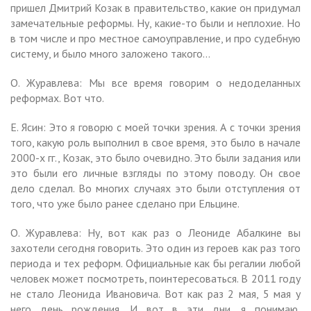
пришел Дмитрий Козак в правительство, какие он придумал
замечательные реформы. Ну, какие-то были и неплохие. Но
в том числе и про местное самоуправление, и про судебную
систему, и было много заложено такого…
О. Журавлева: Мы все время говорим о недоделанных
реформах. Вот что.
Е. Ясин: Это я говорю с моей точки зрения. А с точки зрения
того, какую роль выполнил в свое время, это было в начале
2000-х гг., Козак, это было очевидно. Это были задания или
это были его личные взгляды по этому поводу. Он свое
дело сделал. Во многих случаях это были отступления от
того, что уже было ранее сделано при Ельцине.
О. Журавлева: Ну, вот как раз о Леониде Абалкине вы
захотели сегодня говорить. Это один из героев как раз того
периода и тех реформ. Официальные как бы регалии любой
человек может посмотреть, поинтересоваться. В 2011 году
не стало Леонида Ивановича. Вот как раз 2 мая, 5 мая у
него день рождения. И вот в эти дни, я понимаю,