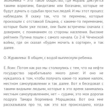
экономика – это такое общество, где мораль диктуется
такими ворюгами, бандитами или богачами, которые не
будут думать о судьбах простых людей. И мы этот процесс
наблюдали. Я скажу так, что те перемены, которые
произошли с отставкой Ельцина, с какими-то переменами,
которые были уже позже, они были встречены сначала с
доверием, с пониманием со стороны населения. Высокие
рейтинги Путина пошли с самого начала. Со 2-й Чеченской
войны, где он сказал «будем мочить в сортире», и так
далее.
О. Журавлева: В общем, с водой выплеснули ребенка.
Е. Ясин: Потом как раз мы столкнулись с тем, что на нефти
государство зарабатывало много денег. И оно не
нуждалось в том, чтобы получать какие-то жалкие налоги,
местном самоуправлении и так далее. Вот я беседовал с
такими видными людьми, которые в это время занимались
местным самоуправлением, нет – судами, это моя дорогая
подруга Тамара Георгиевна Морщакова. Вот она мне
рассказывала про то, как это все происходило, когда