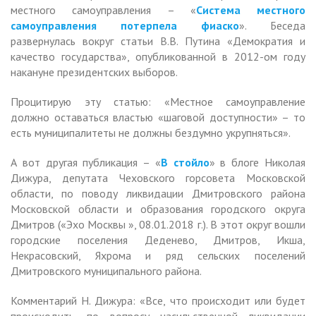
местного самоуправления – «
Система местного
самоуправления потерпела фиаско
». Беседа
развернулась вокруг статьи В.В. Путина «Демократия и
качество государства», опубликованной в 2012-ом году
накануне президентских выборов.
Процитирую эту статью: «Местное самоуправление
должно оставаться властью «шаговой доступности» – то
есть муниципалитеты не должны бездумно укрупняться».
А вот другая публикация – «
В стойло
» в блоге Николая
Дижура, депутата Чеховского горсовета Московской
области, по поводу ликвидации Дмитровского района
Московской области и образования городского округа
Дмитров («Эхо Москвы », 08.01.2018 г.). В этот округ вошли
городские поселения Деденево, Дмитров, Икша,
Некрасовский, Яхрома и ряд сельских поселений
Дмитровского муниципального района.
Комментарий Н. Дижура: «Все, что происходит или будет
происходить, по вопросу насильственной ликвидации