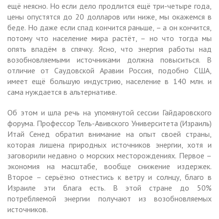
ещё неясно. Но если дело продлится ещё три-четыре года,
цены опустятся до 20 долларов или ниже, мы окажемся в
беде. Но даже если спад кончится раньше, – а он кончится,
потому что население мира растёт, – но что тогда мы
опять впадём в спячку. Ясно, что энергия работы над
возобновляемыми источниками должна повыситься. В
отличие от Саудовской Аравии Россия, подобно США,
имеет ещё большую индустрию, население в 140 млн. и
сама нуждается в альтернативе.
Об этом и шла речь на упомянутой сессии Гайдаровского
форума. Профессор Тель-Авивского Университета (Израиль)
Итай Сенед обратил внимание на опыт своей страны,
которая лишена природных источников энергии, хотя и
заговорили недавно о морских месторождениях. Первое –
экономия на масштабе, вообще снижение издержек.
Второе – серьёзно отнестись к ветру и солнцу, благо в
Израиле эти блага есть. В этой стране до 50%
потребляемой энергии получают из возобновляемых
источников.