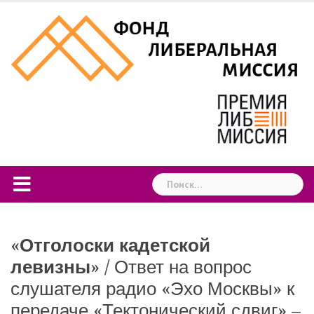
Skip
to
content
Найти:
«
Отголоски кадетской
левизны
» / Ответ на вопрос
слушателя радио «Эхо Москвы» к
передаче «Тектонический сдвиг» –