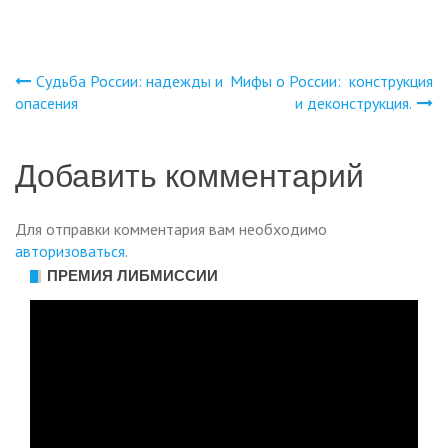
Судьба России: надежды и
Мифы о России: конструкция
Навигация
опасения
и деконструкция.
по
Добавить комментарий
записям
Для отправки комментария вам необходимо
авторизоваться
.
ПРЕМИЯ ЛИБМИССИИ
Видеоплеер