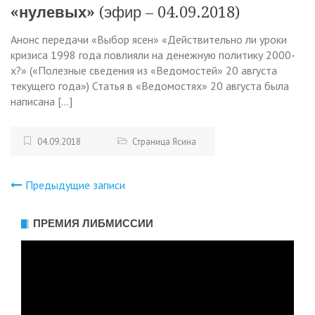
«нулевых»
(эфир – 04.09.2018)
Анонс передачи «Выбор ясен» «Действительно ли уроки
кризиса 1998 года повлияли на денежную политику 2000-
х?» («Полезные сведения из «Ведомостей» 20 августа
текущего года») Статья в «Ведомостях» 20 августа была
написана […]
04.09.2018
Страница Ясина
Предыдущие записи
Навигация
по
ПРЕМИЯ ЛИБМИССИИ
Видеоплеер
записям