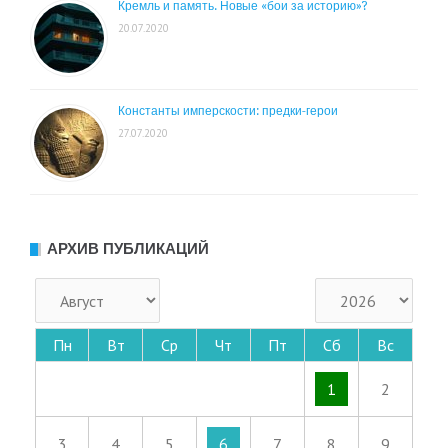
Кремль и память. Новые «бои за историю»?
20.07.2020
Константы имперскости: предки-герои
27.07.2020
АРХИВ ПУБЛИКАЦИЙ
Пн
Вт
Ср
Чт
Пт
Сб
Вс
1
2
3
4
5
6
7
8
9