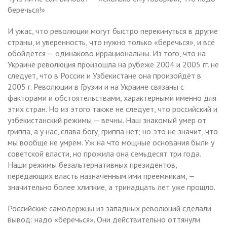
беречься!»
И ужас, что революции могут быстро перекинуться в другие
страны, и уверенность, что нужно только «беречься», и всё
обойдётся — одинаково иррациональны. Из того, что на
Украине революция произошла на рубеже 2004 и 2005 гг. не
следует, что в России и Узбекистане она произойдёт в
2005 г. Революции в Грузии и на Украине связаны с
факторами и обстоятельствами, характерными именно для
этих стран. Но из этого также не следует, что российский и
узбекистанский режимы — вечны. Наш знакомый умер от
гриппа, а у нас, слава богу, гриппа нет; но это не значит, что
мы вообще не умрём. Уж на что мощные основания были у
советской власти, но прожила она семьдесят три года.
Наши режимы безальтернативных президентов,
передающих власть назначенным ими преемникам, —
значительно более хлипкие, а тринадцать лет уже прошло.
Российские самодержцы из западных революций сделали
вывод: надо «беречься». Они действительно оттянули