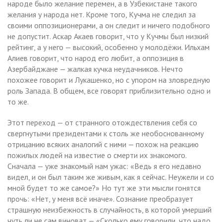
народе было желание перемен, а в Узбекистане такого
желания у народа нет. Кроме того, Кучма не следил за
своими оппозиционерами, а он следит и ничего подобного
не допустит. Аскар Акаев говорит, что у Кучмы был низкий
рейтинг, а у него — высокий, особенно у молодёжи. Ильхам
Алиев говорит, что народ его любит, а оппозиция в
Азербайджане — жалкая кучка неудачников. Нечто
похожее говорит и Лукашенко, но с упором на зловредную
роль Запада. В общем, все говорят приблизительно одно и
то же.
Этот переход — от странного отождествления себя со
свергнутыми президентами к столь же необоснованному
отрицанию всяких аналогий с ними — похож на реакцию
пожилых людей на известие о смерти их знакомого.
Сначала — уже знакомый нам ужас: «Ведь я его недавно
видел, и он был таким же живым, как я сейчас. Неужели и со
мной будет то же самое?» Но тут же эти мысли гонятся
прочь: «Нет, у меня всё иначе». Сознание преобразует
страшную неизбежность в случайность, в которой умерший
чуть ли не сам виноват — «Сколько ему говорили, что надо