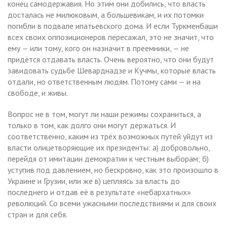
конец самодержавия. Но этим они добились, что власть
досталась не милюковым, а большевикам, и их потомки
погибли в подвале ипатьевского дома. И если Туркменбаши
всех своих оппозиционеров пересажал, это не значит, что
ему — или тому, кого он назначит в преемники, — не
придётся отдавать власть. Очень вероятно, что они будут
завидовать судьбе Шеварднадзе и Кучмы, которые власть
отдали, но ответственным людям. Потому сами — и на
свободе, и живы.
Вопрос не в том, могут ли наши режимы сохраниться, а
только в том, как долго они могут держаться. И
соответственно, каким из трёх возможных путей уйдут из
власти олицетворяющие их президенты: а) добровольно,
перейдя от имитации демократии к честным выборам; б)
уступив под давлением, но бескровно, как это произошло в
Украине и Грузии, или же в) цепляясь за власть до
последнего и отдав её в результате «небархатных»
революций. Со всеми ужасными последствиями и для своих
стран и для себя.