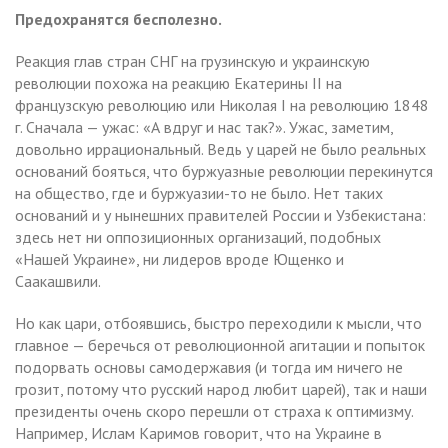
Предохранятся бесполезно.
Реакция глав стран СНГ на грузинскую и украинскую
революции похожа на реакцию Екатерины II на
французскую революцию или Николая I на революцию 1848
г. Сначала — ужас: «А вдруг и нас так?». Ужас, заметим,
довольно иррациональный. Ведь у царей не было реальных
оснований бояться, что буржуазные революции перекинутся
на общество, где и буржуазии-то не было. Нет таких
оснований и у нынешних правителей России и Узбекистана:
здесь нет ни оппозиционных организаций, подобных
«Нашей Украине», ни лидеров вроде Ющенко и
Саакашвили.
Но как цари, отбоявшись, быстро переходили к мысли, что
главное — беречься от революционной агитации и попыток
подорвать основы самодержавия (и тогда им ничего не
грозит, потому что русский народ любит царей), так и наши
президенты очень скоро перешли от страха к оптимизму.
Например, Ислам Каримов говорит, что на Украине в