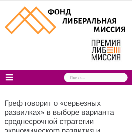
Skip
to
content
Найти:
Греф говорит о «серьезных
развилках» в выборе варианта
среднесрочной стратегии
экономического развития и