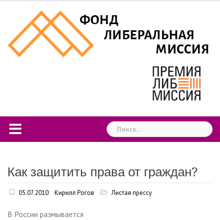
Skip
to
content
Найти:
Как защитить права от граждан?
05.07.2010
Кирилл Рогов
Листая прессу
В России размывается