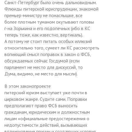
Санкт-Петербург было очень дальновидным.
Флюиды питерской юриспруденции, знакомой
премьер-министру не понаслышке, все
более плотным туманом окутывают головы
г-на Зорькина и его подопечных (ибо в КС
теперь тоже, как известно, вертикаль).
А потому не стоит питать особых иллюзий
относительно того, сумеет ли КС рассмотреть
вопиющий смысл поправок в закон о ФСБ,
обсуждаемых сейчас Госдумой (если
парламент не место для дискуссий, то
Дума, видимо, не место для мысли).
В этом законопроекте
питерский юризм выступает уже почти в
цирковом жанре. Судите сами. Поправки
предполагают право ФСБ выносить
гражданам, юридическим и должностным
лицам «официальные предостережения о
недопустимости действий, вызывающих
возникновение причин и создающих условия