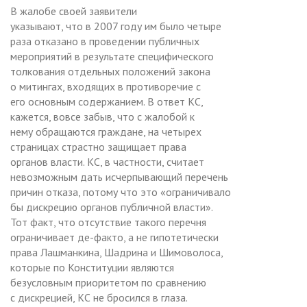
В жалобе своей заявители
указывают, что в 2007 году им было четыре
раза отказано в проведении публичных
мероприятий в результате специфического
толкования отдельных положений закона
о митингах, входящих в противоречие с
его основным содержанием. В ответ КС,
кажется, вовсе забыв, что с жалобой к
нему обращаются граждане, на четырех
страницах страстно защищает права
органов власти. КС, в частности, считает
невозможным дать исчерпывающий перечень
причин отказа, потому что это «ограничивало
бы дискрецию органов публичной власти».
Тот факт, что отсутствие такого перечня
ограничивает де-факто, а не гипотетически
права Лашманкина, Шадрина и Шимоволоса,
которые по Конституции являются
безусловным приоритетом по сравнению
с дискрецией, КС не бросился в глаза.