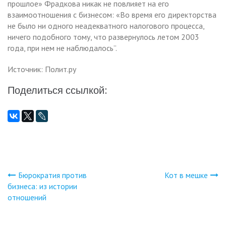
прошлое» Фрадкова никак не повлияет на его
взаимоотношения с бизнесом: «Во время его директорства
не было ни одного неадекватного налогового процесса,
ничего подобного тому, что развернулось летом 2003
года, при нем не наблюдалось”.
Источник: Полит.ру
Поделиться ссылкой:
Бюрократия против
Кот в мешке
Навигация
бизнеса: из истории
отношений
по