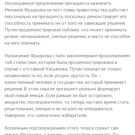
Неожиданное предложение президента назначить
Михаила Фрадкова на пост главы правительства работает
персонально на президента, поскольку демонстрирует его
способность принимать ни от кого не зависящие решения.
Путин продемонстрировал публике, что может принимать
резкие, неожиданные, смелые решения, и никто не способен
на него повлиять.
Назначение Фрадкова стало закономерным продолжением
той стилистики, которая была продемонстрирована в
случае с отставкой Касьянова. Путин показал не только
независимость но, если угодно, крутость. Он –
единственный человек в государстве, который принимает
решения. В этом смысле президент реально формирует
свой новый имидж. Если раньше он был осторожен,
аккуратен, последователен, то теперь настало время стать
решительным, смелым и ни на кого не оглядываться.
Наверное, это симпатично избирателю.
Косвенным подтверждением этого тезиса служит сам
имидж Фрадкова, а точнее – отсутствие такового. Он