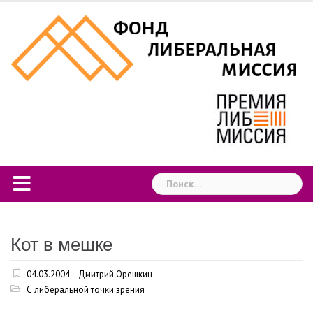
Skip
to
content
Найти:
Кот в мешке
04.03.2004
Дмитрий Орешкин
С либеральной точки зрения