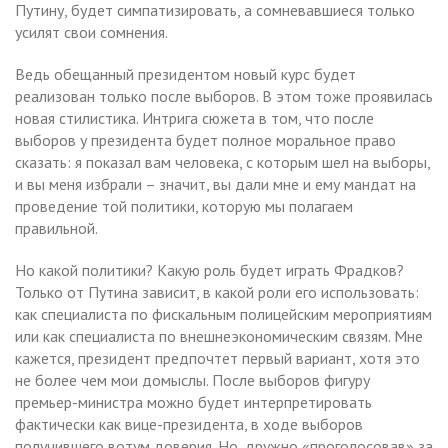
Путину, будет симпатизировать, а сомневавшиеся только
усилят свои сомнения.
Ведь обещанный президентом новый курс будет
реализован только после выборов. В этом тоже проявилась
новая стилистика. Интрига сюжета в том, что после
выборов у президента будет полное моральное право
сказать: я показал вам человека, с которым шел на выборы,
и вы меня избрали – значит, вы дали мне и ему мандат на
проведение той политики, которую мы полагаем
правильной.
Но какой политики? Какую роль будет играть Фрадков?
Только от Путина зависит, в какой роли его использовать:
как специалиста по фискальным полицейским мероприятиям
или как специалиста по внешнеэкономическим связям. Мне
кажется, президент предпочтет первый вариант, хотя это
не более чем мои домыслы. После выборов фигуру
премьер-министра можно будет интерпретировать
фактически как вице-президента, в ходе выборов
получившего вотум доверия. Но, дружно «проголосовав» за