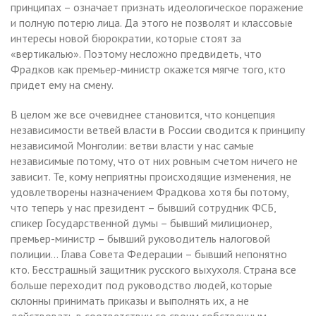
принципах – означает признать идеологическое поражение
и полную потерю лица. Да этого не позволят и классовые
интересы новой бюрократии, которые стоят за
«вертикалью». Поэтому несложно предвидеть, что
Фрадков как премьер-министр окажется мягче того, кто
придет ему на смену.
В целом же все очевиднее становится, что концепция
независимости ветвей власти в России сводится к принципу
независимой Монголии: ветви власти у нас самые
независимые потому, что от них ровным счетом ничего не
зависит. Те, кому неприятны происходящие изменения, не
удовлетворены назначением Фрадкова хотя бы потому,
что теперь у нас президент – бывший сотрудник ФСБ,
спикер Государственной думы – бывший милиционер,
премьер-министр – бывший руководитель налоговой
полиции… Глава Совета Федерации – бывший непонятно
кто. Бесстрашный защитник русского выхухоля. Страна все
больше переходит под руководство людей, которые
склонны принимать приказы и выполнять их, а не
действовать в соответствии со своим собственным