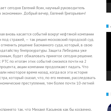
ет сегодня Евгений Ясин, научный руководитель
экономики». Добрый вечер, Евгений Григорьевич!
ая вновь касается событий вокруг нефтяной компании
Ви
под стражей, — так решил московский городской суд.
отменить решение Басманного суда, который, в свою
одатайству Генпрокуратуры. Защита Лебедева уже
онным, будет обжаловать принятое сегодня решение.
 РТС по итогам этих событий снизился почти на 2
процента, акции компании продолжают падать. Что
ли некоторое время назад, когда вся эта история
тра, который сказал, что, по его мнению, расследовать
ономические преступления, тем более почти 10-летней
спринято так, что Михаил Касьянов как бы косвенно,