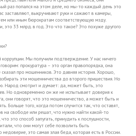
рвый раз попался на этом деле, но мы-то каждый день это
ас заставляют, выкручивают руки и сажают в камеры,
 тем или иным бюрократам соответствующую мзду.
, это 33 млрд. в год. Это что такое? Это похуже другого
ки?
й коррупции. Мы получили подтверждение. У нас ничего
 говорим: прокуратура – это орган правопорядка, она
 сказал про мошенников. Это давняя история. Хорошо,
разбирать эти мошенничества до второго пришествия. Но
ю. Народ смотрит и думает: да, может быть, это
ев. Но одновременно он же не испытывает доверия к
ага, они говорят, что это мошенничество, а может быть и
ть. Больше того, когда потом случится так, что оставят,
ов на свободе или решат, что нужно найти какой-то
 что это способ запугать, принудить к послушности,
итали, что они могут себе позволить быть
 недоверие, это самая злая беда, которая есть в России.