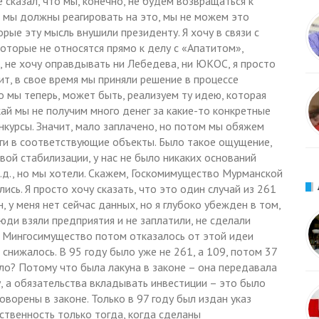
сказал, что мы, конечно, не будем возвращаться к
и мы должны реагировать на это, мы не можем это
рые эту мысль внушили президенту. Я хочу в связи с
оторые не относятся прямо к делу с «Апатитом»,
и, не хочу оправдывать ни Лебедева, ни ЮКОС, я просто
ит, в свое время мы приняли решение в процессе
о мы теперь, может быть, реализуем ту идею, которая
ай мы не получим много денег за какие-то конкретные
курсы. Значит, мало заплачено, но потом мы обяжем
ьги в соответствующие объекты. Было такое ощущение,
ой стабилизации, у нас не было никаких оснований
.д., но мы хотели. Скажем, Госкомимущество Мурманской
ись. Я просто хочу сказать, что это один случай из 261
, у меня нет сейчас данных, но я глубоко убежден в том,
юди взяли предприятия и не заплатили, не сделали
му Мингосимущество потом отказалось от этой идеи
снижалось. В 95 году было уже не 261, а 109, потом 37
шло? Потому что была лакуна в законе – она передавала
, а обязательства вкладывать инвестиции – это было
ворены в законе. Только в 97 году был издан указ
ственность только тогда, когда сделаны