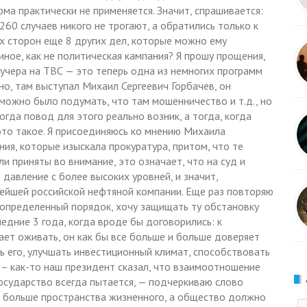
ма практически не применяется. Значит, спрашивается:
260 случаев никого не трогают, а обратились только к
х сторон еще 8 других дел, которые можно ему
иное, как не политическая кампания? Я прошу прощения,
учера на ТВС — это теперь одна из немногих программ
сно, там выступал Михаил Сергеевич Горбачев, он
 можно было подумать, что там мошенничество и т.д., но
когда повод для этого реально возник, а тогда, когда
это такое. Я присоединяюсь ко мнению Михаила
ния, которые изыскала прокуратура, притом, что те
и приняты во внимание, это означает, что на суд и
давление с более высоких уровней, и значит,
ейшей российской нефтяной компании. Еще раз повторяю
 определенный порядок, хочу защищать ту обстановку
ледние 3 года, когда вроде бы договорились: к
ает оживать, он как бы все больше и больше доверяет
ь его, улучшать инвестиционный климат, способствовать
 – как-то наш президент сказал, что взаимоотношение
осударство всегда пытается, — подчеркиваю слово
ь больше пространства жизненного, а общество должно