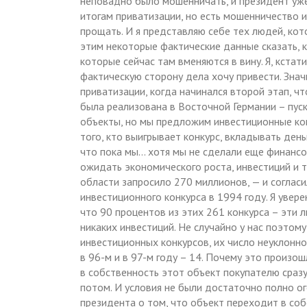
неповадно было мошенничать, и президент уже 
итогам приватизации, но есть мошенничество 
прощать. И я представляю себе тех людей, кото
этим некоторые фактические данные сказать, к
которые сейчас там вменяются в вину. Я, кстат
фактическую сторону дела хочу привести. Знач
приватизации, когда начинался второй этап, чт
была реализована в Восточной Германии – пуск
объекты, но мы предложим инвестиционные кон
того, кто выигрывает конкурс, вкладывать ден
что пока мы… хотя мы не сделали еще финансов
ожидать экономического роста, инвестиций и т
области запросило 270 миллионов, — и согласил
инвестиционного конкурса в 1994 году. Я уверен
что 90 процентов из этих 261 конкурса – эти л
никаких инвестиций. Не случайно у нас поэто
инвестиционных конкурсов, их число неуклонно 
в 96-м и в 97-м году – 14. Почему это произо
в собственность этот объект покупателю сразу
потом. И условия не были достаточно полно ого
президента о том, что объект переходит в соб