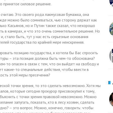
о принятое силовое решение.
 считаю. Это своего рода лакмусовая бумажка, она
жде можно было сомневаться, чью сторону держат как
лько Касьянов, но и Путин также сказал, что нехорошо
ть в камерах, и что это очень сомнительное решение. Но
и, стало быть, тут у нас есть серьезные основания
елей государства по крайней мере неискренняя.
овать позицию государства, я хотела бы Вас спросить
атуры – эта позиция должна быть чем-то обоснована?
м-то опасен в связи с тем, что он выйдет на свободу и
т какие-то специальные действия, чтобы ввести в
ость этой меры пресечения?
еской точки зрения, то это сделать невозможно. Хотя мы
алов, которые сегодня прокурор присовокупил к тому,
объяснить с точки зрения правовой невозможно. Можно
лание запугать, показать, кто в лесу хозяин, сделать
дно? – это вопрос. Можно, конечно, говорить: чтобы