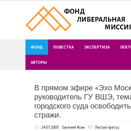
Skip
to
content
ФОНД
ПОВЕСТКА
ЭКСПЕРТИЗА
ЛЕКТ
АВТОРЫ
В прямом эфире «Эхо Моск
руководитель ГУ ВШЭ, тема
городского суда освободит
стражи.
24.07.2003
Евгений Ясин
Листая прессу