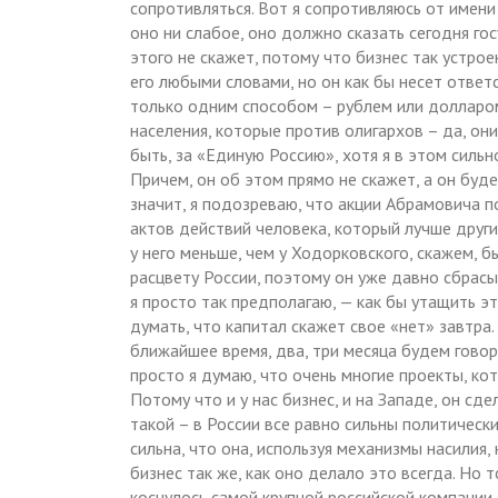
сопротивляться. Вот я сопротивляюсь от имени
оно ни слабое, оно должно сказать сегодня гос
этого не скажет, потому что бизнес так устрое
его любыми словами, но он как бы несет ответ
только одним способом – рублем или долларом.
населения, которые против олигархов – да, он
быть, за «Единую Россию», хотя я в этом силь
Причем, он об этом прямо не скажет, а он буд
значит, я подозреваю, что акции Абрамовича п
актов действий человека, который лучше други
у него меньше, чем у Ходорковского, скажем, 
расцвету России, поэтому он уже давно сбрасыв
я просто так предполагаю, — как бы утащить э
думать, что капитал скажет свое «нет» завтра.
ближайшее время, два, три месяца будем говор
просто я думаю, что очень многие проекты, ко
Потому что и у нас бизнес, и на Западе, он с
такой – в России все равно сильны политически
сильна, что она, используя механизмы насилия,
бизнес так же, как оно делало это всегда. Но 
коснулось самой крупной российской компании.