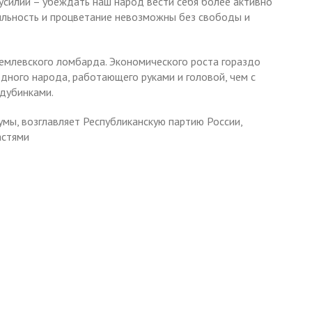
 усилий – убеждать наш народ вести себя более активно
бильность и процветание невозможны без свободы и
ремлевского ломбарда. Экономического роста гораздо
ного народа, работающего руками и головой, чем с
дубинками.
мы, возглавляет Республиканскую партию России,
астями