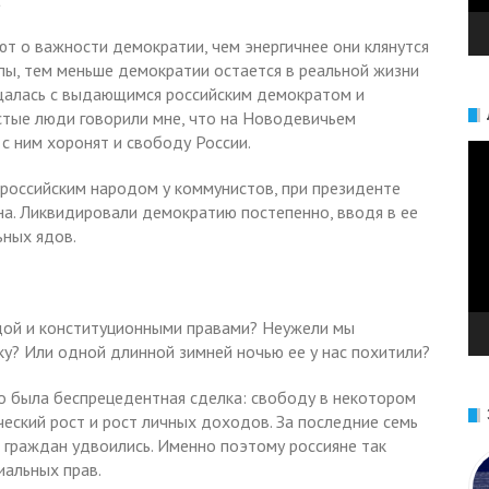
а
ют о важности демократии, чем энергичнее они клянутся
ы, тем меньше демократии остается в реальной жизни
ощалась с выдающимся российским демократом и
тые люди говорили мне, что на Новодевичьем
с ним хоронят и свободу России.
Ви
российским народом у коммунистов, при президенте
а. Ликвидировали демократию постепенно, вводя в ее
ных ядов.
одой и конституционными правами? Неужели мы
у? Или одной длинной зимней ночью ее у нас похитили?
То была беспрецедентная сделка: свободу в некотором
еский рост и рост личных доходов. За последние семь
 граждан удвоились. Именно поэтому россияне так
иальных прав.