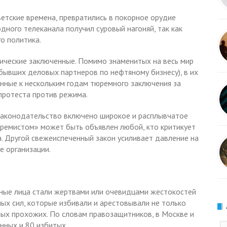
оветские времена, превратились в покорное орудие
ного телеканала получил суровый нагоняй, так как
о политика.
тические заключенные. Помимо знаменитых на весь мир
ывших деловых партнеров по нефтяному бизнесу), в их
нные к нескольким годам тюремного заключения за
 протеста против режима.
законодательство включено широкое и расплывчатое
стремистом» может быть объявлен любой, кто критикует
а. Другой свежеиспеченный закон усиливает давление на
е организации.
тные лица стали жертвами или очевидцами жестокостей
х сил, которые избивали и арестовывали не только
ных прохожих. По словам правозащитников, в Москве и
нных и 80 избитых.