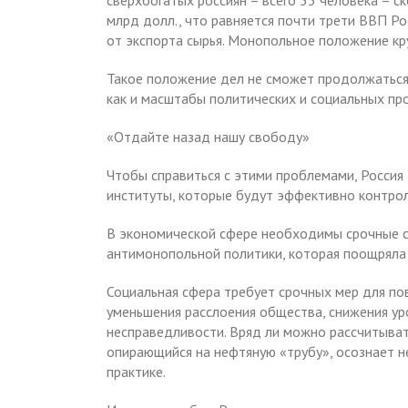
сверхбогатых россиян – всего 53 человека – с
млрд долл., что равняется почти трети ВВП Ро
от экспорта сырья. Монопольное положение кр
Такое положение дел не сможет продолжаться 
как и масштабы политических и социальных пр
«Отдайте назад нашу свободу»
Чтобы справиться с этими проблемами, Россия
институты, которые будут эффективно контрол
В экономической сфере необходимы срочные с
антимонопольной политики, которая поощряла 
Социальная сфера требует срочных мер для по
уменьшения расслоения общества, снижения ур
несправедливости. Вряд ли можно рассчитыва
опирающийся на нефтяную «трубу», осознает н
практике.