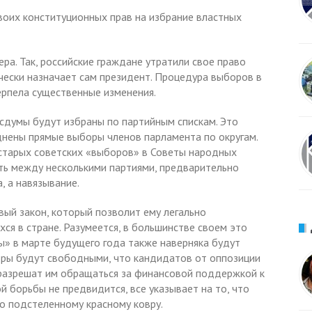
воих конституционных прав на избрание властных
а. Так, российские граждане утратили свое право
чески назначает сам президент. Процедура выборов в
ерпела существенные изменения.
осдумы будут избраны по партийным спискам. Это
зднены прямые выборы членов парламента по округам.
 старых советских «выборов» в Советы народных
ть между несколькими партиями, предварительно
 а навязывание.
вый закон, который позволит ему легально
ся в стране. Разумеется, в большинстве своем это
» в марте будущего года также наверняка будут
боры будут свободными, что кандидатов от оппозиции
 разрешат им обращаться за финансовой поддержкой к
й борьбы не предвидится, все указывает на то, что
о подстеленному красному ковру.