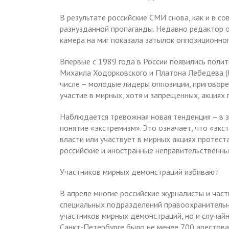
В результате российские СМИ снова, как и в с
разнузданной пропаганды. Недавно редактор од
камера на миг показала затылок оппозиционног
Впервые с 1989 года в России появились поли
Михаила Ходорковского и Платона Лебедева (б
числе – молодые лидеры оппозиции, приговоре
участие в мирных, хотя и запрещенных, акциях
Наблюдается тревожная новая тенденция – в 
понятие «экстремизм». Это означает, что «эк
власти или участвует в мирных акциях протест
российские и иностранные неправительственны
Участников мирных демонстраций избивают
В апреле многие российские журналисты и час
специальных подразделений правоохранительны
участников мирных демонстраций, но и случай
Санкт-Петербурге было не менее 700 арестова