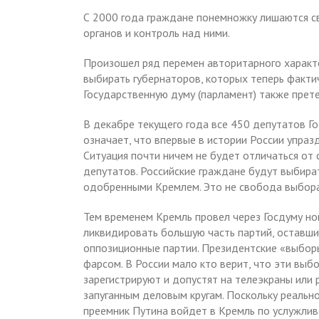
С 2000 года граждане понемножку лишаются с
органов и контроль над ними.
Произошел ряд перемен авторитарного характер
выбирать губернаторов, которых теперь факти
Государственную думу (парламент) также прет
В декабре текущего года все 450 депутатов Г
означает, что впервые в истории России упра
Ситуация почти ничем не будет отличаться от
депутатов. Российские граждане будут выбира
одобренными Кремлем. Это не свобода выбора,
Тем временем Кремль провел через Госдуму но
ликвидировать большую часть партий, оставших
оппозиционные партии. Президентские «выборы
фарсом. В России мало кто верит, что эти вы
зарегистрируют и допустят на телеэкраны или
запуганным деловым кругам. Поскольку реально
преемник Путина войдет в Кремль по услужлив