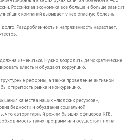
концентрировала в своих руках капитал объемом в 400
ссии. Российская экономика все больше и больше зависит
упнейших компаний вызывает у нее опасную болезнь.
долго. Раздробленность и напряженность нарастает,
отестов.
 должна измениться. Нужно возродить демократические
ировать власть и обуздают коррупцию.
труктурные реформы, а также проведение активной
бы открытость рынка и конкуренцию.
вышения качества наших «людских ресурсов»,
овня бедности и обуздания социальной
ть, что авторитарный режим бывших офицеров КГБ,
еобходимость таких программ или осуществит их на