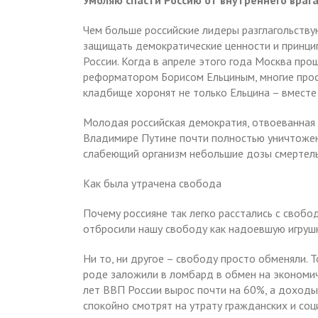
Умоляю спасти Россию от внутреннего враг
Чем больше российские лидеры разглагольству
защищать демократические ценности и принцип
России. Когда в апреле этого года Москва пр
реформатором Борисом Ельциным, многие прос
кладбище хоронят не только Ельцина – вместе 
Молодая российская демократия, отвоеванная 
Владимире Путине почти полностью уничтожен
слабеющий организм небольшие дозы смертель
Как была утрачена свобода
Почему россияне так легко расстались с своб
отбросили нашу свободу как надоевшую игрушк
Ни то, ни другое – свободу просто обменяли. 
роде заложили в ломбард в обмен на экономич
лет ВВП России вырос почти на 60%, а доходы
спокойно смотрят на утрату гражданских и соц