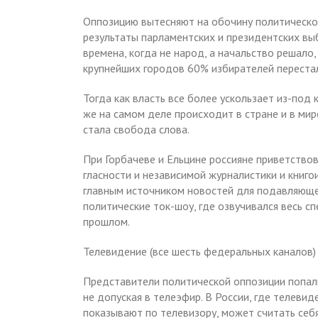
Оппозицию вытесняют на обочину политическо
результаты парламентских и президентских выб
времена, когда не народ, а начальство решало
крупнейших городов 60% избирателей перестал
Тогда как власть все более ускользает из-под
же на самом деле происходит в стране и в ми
стала свобода слова.
При Горбачеве и Ельцине россияне приветство
гласности и независимой журналистики и книго
главным источником новостей для подавляюще
политические ток-шоу, где озвучивался весь сп
прошлом.
Телевидение (все шесть федеральных каналов)
Представители политической оппозиции попал
не допуская в телеэфир. В России, где телеви
показывают по телевизору, может считать себ