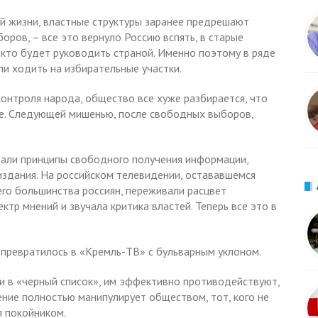
й жизни, властные структуры заранее предрешают
оров, – все это вернуло Россию вспять, в старые
, кто будет руководить страной. Именно поэтому в ряде
и ходить на избирательные участки.
 контроля народа, общество все хуже разбирается, что
ре. Следующей мишенью, после свободных выборов,
вали принципы свободного получения информации,
издания. На российском телевидении, остававшемся
го большинства россиян, переживали расцвет
ектр мнений и звучала критика властей. Теперь все это в
 превратилось в «Кремль-ТВ» с бульварным уклоном.
и в «черный список», им эффективно противодействуют,
дение полностью манипулирует обществом, тот, кого не
я покойником.