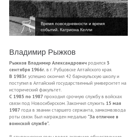
Время повседневности и время
событий. Катриона Келли
Владимир Рыжков
Рыжков Владимир Александрович
родился
3
сентября 1966г.
в г. Рубцовске Алтайского края.
В 1983г
. успешно окончил 42 барнаульскую школу и
поступил в Алтайский государственный университет на
исторический факультет.
С 1985 по 1987
проходил срочную службу в войсках
связи под Новосибирском. Закончил служить
15 мая
1987
года в звании старшего сержанта, замкомвзвода
роты связи. Был награжден медалью
"За отличие в
воинской службе".
В студенческие годы ведет активную общественную