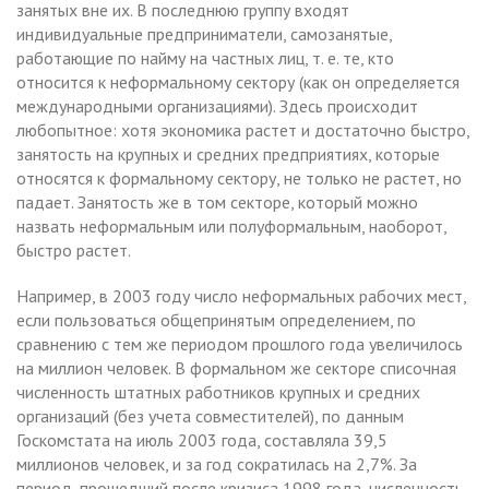
занятых вне их. В последнюю группу входят
индивидуальные предприниматели, самозанятые,
работающие по найму на частных лиц, т. е. те, кто
относится к неформальному сектору (как он определяется
международными организациями). Здесь происходит
любопытное: хотя экономика растет и достаточно быстро,
занятость на крупных и средних предприятиях, которые
относятся к формальному сектору, не только не растет, но
падает. Занятость же в том секторе, который можно
назвать неформальным или полуформальным, наоборот,
быстро растет.
Например, в 2003 году число неформальных рабочих мест,
если пользоваться общепринятым определением, по
сравнению с тем же периодом прошлого года увеличилось
на миллион человек. В формальном же секторе списочная
численность штатных работников крупных и средних
организаций (без учета совместителей), по данным
Госкомстата на июль 2003 года, составляла 39,5
миллионов человек, и за год сократилась на 2,7%. За
период, прошедший после кризиса 1998 года, численность