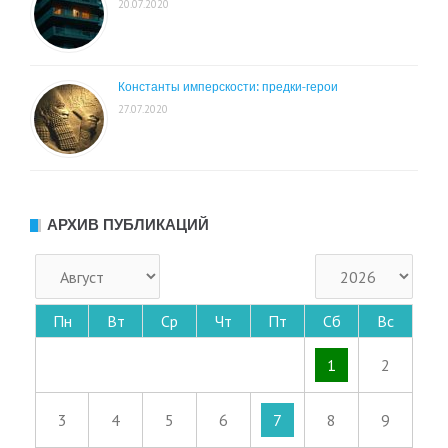
20.07.2020
Константы имперскости: предки-герои
27.07.2020
АРХИВ ПУБЛИКАЦИЙ
Пн
Вт
Ср
Чт
Пт
Сб
Вс
1
2
3
4
5
6
7
8
9