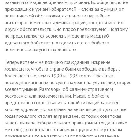
разным и отнюдь не идейным причинам. Вообще число не
приходящих к урнам избирателей – сложная функция от
политической обстановки, активности партийных
агитаторов и местных администраций, погоды и многих
других обстоятельств. Оно плохо предсказуемо. Поэтому
не представляется возможным оценить масштаб
«диванного бойкота» и отделить его от бойкота
политически аргументированного.
Теперь встанем на позицию гражданина, искренне
желающего, чтобы в стране были свободные выборы,
более честные, чем в 1990 и 1993 годах. Практика
последних кампаний не сулит надежд на улучшение, скорее
вселяет уныние. Разговоры об «административном
ресурсе» стали повсеместными. Мысль о бойкоте
предстоящего голосования в такой ситуации кажется
вполне здравой. Но взглянем на вещи шире. В двадцатые
годы прошлого столетия граждане, которых советская
власть лишала избирательного права (были тогда и такие
методы), в пространных письмах к руководству страны
доказывали, что не заслужили подобного наказания и