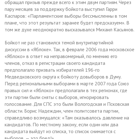
обращал призыв прежде всего к этим двум партиям. Через
пару месяцев за поддержку бойкота выступил Гарри
Каспаров: «Парламентские выборы бессмысленны в том
плане, что этот результат заранее будет предсказуем». В
том же духе неоднократно высказывался Михаил Касьянов.
Бойкот не раз становился темой внутрипартийной
дискуссии в «Яблоке». Так, в феврале 2006 года московское
«Яблоко» в ответ на неправомерный, по мнению его
членов, отказ в регистрации своего кандидата
предполагало призвать избирателей 196-го
Медведковского округа к бойкоту довыборов в Думу.
Перед региональными выборами в марте 2007 года Союз
правых сил и «Яблоко» предполагали в тех регионах, где
эти партии были сняты с выборов, игнорировать
голосование. Для СПС это были Вологодская и Псковская
области. Борис Надеждин, член политсовета партии,
справедливо возмущался: «Там оказывалось давление на
кандидатов. По местному закону, если один или два
кандидата выйдут из списка, то список снимается с
выборов, — это бред!».