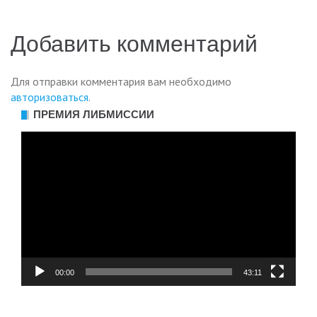
по
записям
Добавить комментарий
Для отправки комментария вам необходимо
авторизоваться
.
ПРЕМИЯ ЛИБМИССИИ
Видеоплеер
00:00
43:11