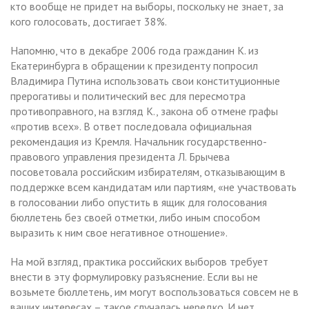
кто вообще не придет на выборы, поскольку не знает, за
кого голосовать, достигает 38%.
Напомню, что в декабре 2006 года гражданин К. из
Екатеринбурга в обращении к президенту попросил
Владимира Путина использовать свои конституционные
прерогативы и политический вес для пересмотра
противоправного, на взгляд К., закона об отмене графы
«против всех». В ответ последовала официальная
рекомендация из Кремля. Начальник государственно-
правового управления президента Л. Брычева
посоветовала российским избирателям, отказывающим в
поддержке всем кандидатам или партиям, «не участвовать
в голосовании либо опустить в ящик для голосования
бюллетень без своей отметки, либо иным способом
выразить к ним свое негативное отношение».
На мой взгляд, практика российских выборов требует
внести в эту формулировку разъяснение. Если вы не
возьмете бюллетень, им могут воспользоваться совсем не в
ваших интересах – такое случалась нередко. И нет