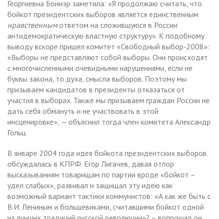
Георгиевна Боннэр заметила: «Я продолжаю считать, что
бойкот президентских выборов является единственным
нравственным
ответом на сложившуюся в России
антидемократическую властную структуру». К подобному
выводу вскоре пришел комитет «Свободный выбор-2008»:
«Выборы не представляют собой выборы. Они происходят
с многочисленными очевидными нарушениями, если не
буквы закона, то духа, смысла выборов. Поэтому мы
призываем кандидатов в президенты отказаться от
участия в выборах. Также мы призываем граждан России не
дать себя обмануть и не участвовать в этой
инсценировке», — объяснил тогда член комитета Александр
Гольц.
В январе 2004 года идея бойкота президентских выборов
обсуждалась в КПРФ. Егор Лигачев, давая отпор
высказываниям товарищам по партии вроде «бойкот –
удел слабых», развивал и защищал эту идею как
возможный вариант тактики коммунистов: «А как же быть с
В.И. Лениным и большевиками, считавшими бойкот одной
из лучших традиций русской революции»? – вопрошал он.