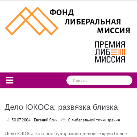
Skip
to
content
Найти:
Дело ЮКОСа: развязка близка
30.07.2004
Евгений Ясин
С либеральной точки зрения
Дело ЮКОСа, которое будоражило деловые круги более