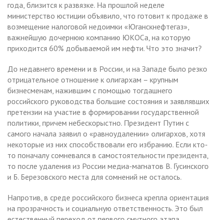
года, близится к развязке. На прошлой неделе
министерство юстиции объявило, что готовит к продаже в
возмещение налоговой недоимки «Юганскнефтегаз»,
важнейшую дочернюю компанию ЮКОСа, на которую
приходится 60% добываемой им нефти. Что это значит?
До недавнего времени и в России, и на Западе было резко
отрицательное отношение к олигархам – крупным
бизнесменам, нажившим с помощью тогдашнего
российского руководства большие состояния и заявлявших
претензии на участие в формировании государственной
политики, причем небескорыстно. Президент Путин с
самого начала заявил о «равноудалении» олигархов, хотя
некоторые из них способствовали его избранию. Если кто-
то поначалу сомневался в самостоятельности президента,
то после удаления из России медиа-магнатов В. Гусинского
и Б. Березовского места для сомнений не осталось.
Напротив, в среде российского бизнеса крепла ориентация
на прозрачность и социальную ответственность. Это был
естественный переход от первого смутного этапа