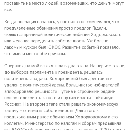
поставить на место людей, возомнивших, что деньги могут
все.
Когда операция началась, у нас никто не сомневался, что
предъявленные обвинения просто предлог. Гадали,
являются причиной политические амбиции Ходорковского
или желание переделить собственность. Уж больно
лакомым куском был ЮКОС. Развитие событий показало,
что имели место обе причины.
Операция, на мой взгляд, шла в два этапа. На первом этапе,
до выборов парламента и президента, решалась
политическая задача: Ходорковский был арестован и
удален с политической арены. Большинство избирателей
аплодировало решимости Путина и стройными рядами
пошло голосовать за него и партию власти – «Единую
Россию». На втором этапе стали решать экономическую
задачу – отнимать собственность. Для этого к
предъявленным ранее обвинениям Ходорковскому и его
коллегам, Министерство по налогам и сборам предъявила
иск ЮКОСу об уклонении от уплаты налогов в 2000 году на