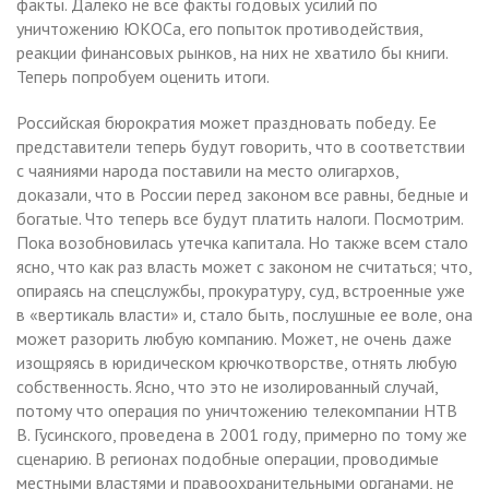
факты. Далеко не все факты годовых усилий по
уничтожению ЮКОСа, его попыток противодействия,
реакции финансовых рынков, на них не хватило бы книги.
Теперь попробуем оценить итоги.
Российская бюрократия может праздновать победу. Ее
представители теперь будут говорить, что в соответствии
с чаяниями народа поставили на место олигархов,
доказали, что в России перед законом все равны, бедные и
богатые. Что теперь все будут платить налоги. Посмотрим.
Пока возобновилась утечка капитала. Но также всем стало
ясно, что как раз власть может с законом не считаться; что,
опираясь на спецслужбы, прокуратуру, суд, встроенные уже
в «вертикаль власти» и, стало быть, послушные ее воле, она
может разорить любую компанию. Может, не очень даже
изощряясь в юридическом крючкотворстве, отнять любую
собственность. Ясно, что это не изолированный случай,
потому что операция по уничтожению телекомпании НТВ
В. Гусинского, проведена в 2001 году, примерно по тому же
сценарию. В регионах подобные операции, проводимые
местными властями и правоохранительными органами, не