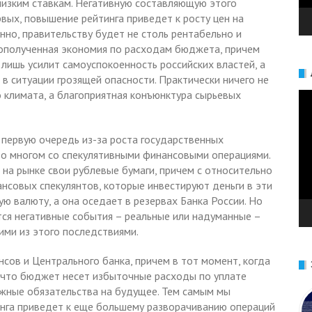
низким ставкам. Негативную составляющую этого
вых, повышение рейтинга приведет к росту цен на
нно, правительству будет не столь рентабельно и
дополученная экономия по расходам бюджета, причем
лишь усилит самоуспокоенность российских властей, а
 в ситуации грозящей опасности. Практически ничего не
 климата, а благоприятная конъюнктура сырьевых
Ви
 первую очередь из-за роста государственных
во многом со спекулятивными финансовыми операциями.
на рынке свои рублевые бумаги, причем с относительно
нсовых спекулянтов, которые инвестируют деньги в эти
ую валюту, а она оседает в резервах Банка России. Но
тся негативные события – реальные или надуманные –
ими из этого последствиями.
сов и Центрального банка, причем в тот момент, когда
у, что бюджет несет избыточные расходы по уплате
жные обязательства на будущее. Тем самым мы
тинга приведет к еще большему разворачиванию операций