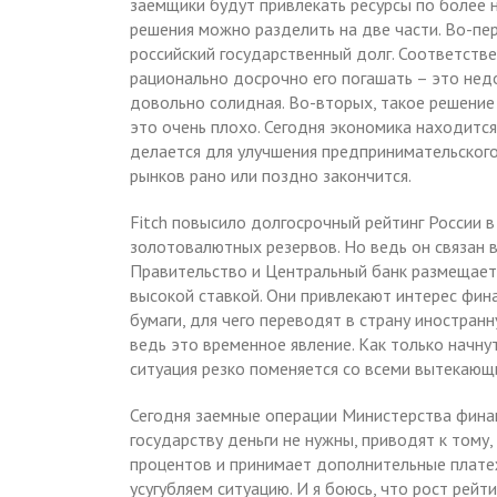
заемщики будут привлекать ресурсы по более 
решения можно разделить на две части. Во-пер
российский государственный долг. Соответстве
рационально досрочно его погашать – это не
довольно солидная. Во-вторых, такое решение 
это очень плохо. Сегодня экономика находится
делается для улучшения предпринимательского
рынков рано или поздно закончится.
Fitch повысило долгосрочный рейтинг России в
золотовалютных резервов. Но ведь он связан 
Правительство и Центральный банк размещает 
высокой ставкой. Они привлекают интерес фина
бумаги, для чего переводят в страну иностранн
ведь это временное явление. Как только начну
ситуация резко поменяется со всеми вытекающ
Сегодня заемные операции Министерства финан
государству деньги не нужны, приводят к том
процентов и принимает дополнительные плате
усугубляем ситуацию. И я боюсь, что рост рей