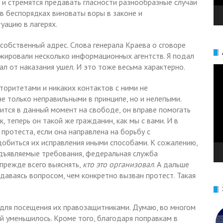
и стремятся предавать гласности разнообразные случаи
в беспорядках виноваты воры в законе и
уацию в лагерях.
собственный адрес. Слова генерала Краева о сговоре
жировали несколько информационных агентств. Я подал
ал от наказания ушел. И это тоже весьма характерно.
Ви
вторитетами и никаких контактов с ними не
е только неправильными в принципе, но и нелепыми.
ится в данный момент на свободе, он вправе помогать
, теперь он такой же гражданин, как мы с вами. И в
протеста, если она направлена на борьбу с
обиться их исправления иными способами. К сожалению,
едъявляемые требования, федеральная служба
 прежде всего выяснять,
кто это организовал
. А дальше
даваясь вопросом, чем конкретно вызван протест. Такая
 для посещения их правозащитниками. Думаю, во многом
й уменьшилось. Кроме того, благодаря поправкам в