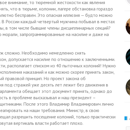
вое внимание, то тюремной жестокости как явления
ять, что в тюрьме, колонии, лагере обстановка гораздо
солютно бесправен. Это опасная иллюзия — будто можно
е. В России каждый четвертый мужчина побывал в местах
ы, в том числе бывшие члены дисциплинарных секций?
о морали, запрограммированные на насилие и даже на
к уж сложно. Необходимо немедленно снять
кон, допускается насилие по отношению к заключенными.
сти, располагает списком из 40 пыточных колоний! Нужно
сполнения наказаний и как можно скорее принять закон,
й правовой принцип. Но проект закона об
я под стражей уже десять лет лежит без движения в
парламента обещает этот документ принять, однако до
ость в проблеме высказывал и наш президент –
ащитниками. После этого Владимир Владимирович лично
еагировать на наши требования. Министр, в свою
бещал разрешить посещение колоний, только практически
овутая вертикаль власти работает плохо.