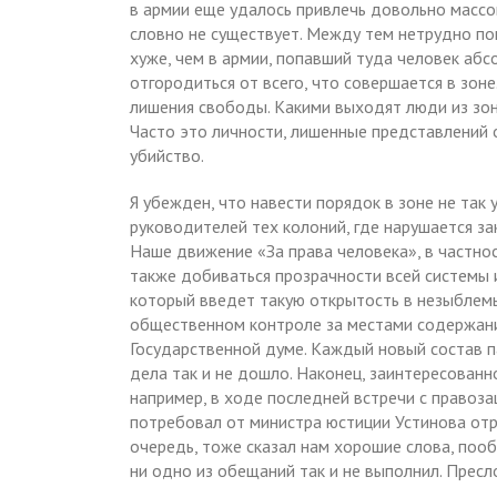
в армии еще удалось привлечь довольно массо
словно не существует. Между тем нетрудно пон
хуже, чем в армии, попавший туда человек аб
отгородиться от всего, что совершается в зон
лишения свободы. Какими выходят люди из зон
Часто это личности, лишенные представлений 
убийство.
Я убежден, что навести порядок в зоне не та
руководителей тех колоний, где нарушается за
Наше движение «За права человека», в частно
также добиваться прозрачности всей системы и
который введет такую открытость в незыблемы
общественном контроле за местами содержани
Государственной думе. Каждый новый состав 
дела так и не дошло. Наконец, заинтересованн
например, в ходе последней встречи с правоз
потребовал от министра юстиции Устинова отр
очередь, тоже сказал нам хорошие слова, поо
ни одно из обещаний так и не выполнил. Пресл