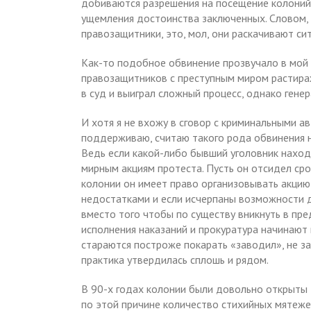
добиваются разрешения на посещение колоний 
ущемления достоинства заключенных. Словом, 
правозащитники, это, мол, они раскачивают сит
Как-то подобное обвинение прозвучало в мой 
правозащитников с преступным миром растира
в суд и выиграл сложный процесс, однако генер
И хотя я не вхожу в сговор с криминальными а
поддерживаю, считаю такого рода обвинения н
Ведь если какой-либо бывший уголовник наход
мирным акциям протеста. Пусть он отсидел срок
колонии он имеет право организовывать акцию 
недостатками и если исчерпаны возможности д
вместо того чтобы по существу вникнуть в пр
исполнения наказаний и прокуратура начинают
стараются построже покарать «заводил», не за
практика утвердилась сплошь и рядом.
В 90-х годах колонии были довольно открыты
по этой причине количество стихийных мятеже