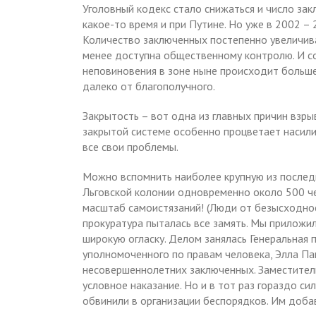
Уголовный кодекс стало снижаться и число зак
какое-то время и при Путине. Но уже в 2002 –
Количество заключенных постепенно увеличивал
менее доступна общественному контролю. И со
неповиновения в зоне ныне происходит больше
далеко от благополучного.
Закрытость – вот одна из главных причин взры
закрытой системе особенно процветает насил
все свои проблемы.
Можно вспомнить наиболее крупную из последн
Льговской колонии одновременно около 500 че
масштаб самоистязаний! (Люди от безысходност
прокуратура пыталась все замять. Мы приложи
широкую огласку. Делом занялась Генеральная 
уполномоченного по правам человека, Элла П
несовершеннолетних заключенных. Заместитель
условное наказание. Но и в тот раз гораздо си
обвинили в организации беспорядков. Им добав