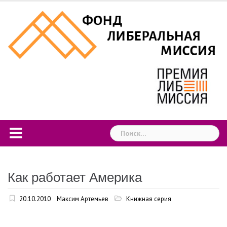
Skip
to
content
Найти:
Как работает Америка
20.10.2010
Максим Артемьев
Книжная серия