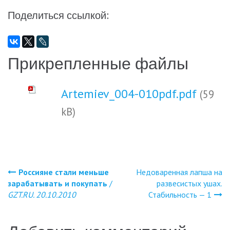
Поделиться ссылкой:
Прикрепленные файлы
Artemiev_004-010pdf.pdf
(59
kB)
Россияне стали меньше
Недоваренная лапша на
Навигация
зарабатывать и покупать
/
развесистых ушах.
GZT.RU. 20.10.2010
Стабильность — 1
по