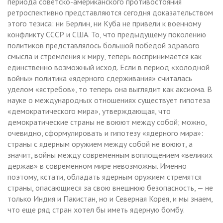
периода советско-американского противостояния
ретроспективно представляются сегодня доказательством
этого тезиса: ни Берлин, ни Куба не привели к военному
конфликту СССР и США. То, что предыдущему поколению
политиков представлялось большой победой здравого
смысла и стремления к миру, теперь воспринимается как
единственно возможный исход. Если в период «холодной
войны» политика «ядерного сдерживания» считалась
уделом «ястребов», то теперь она выглядит как аксиома. В
науке о международных отношениях существует гипотеза
«демократического мира», утверждающая, что
демократические страны не воюют между собой; можно,
очевидно, сформулировать и гипотезу «ядерного мира»:
страны с ядерным оружием между собой не воюют, а
значит, войны между современным воплощением «великих
держав» в современном мире невозможны. Именно
поэтому, кстати, обладать ядерным оружием стремятся
страны, опасающиеся за свою внешнюю безопасность, — не
только Индия и Пакистан, но и Северная Корея, и мы знаем,
что еще ряд стран хотел бы иметь ядерную бомбу.