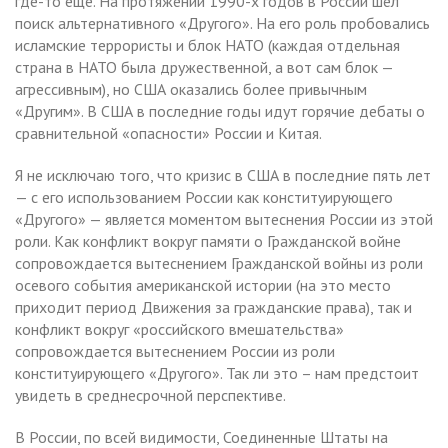
где-то еще. На протяжении 1990-х годов в России шел
поиск альтернативного «Другого». На его роль пробовались
исламские террористы и блок НАТО (каждая отдельная
страна в НАТО была дружественной, а вот сам блок —
агрессивным), но США оказались более привычным
«Другим». В США в последние годы идут горячие дебаты о
сравнительной «опасности» России и Китая.
Я не исключаю того, что кризис в США в последние пять лет
— с его использованием России как конституирующего
«Другого» — является моментом вытеснения России из этой
роли. Как конфликт вокруг памяти о Гражданской войне
сопровождается вытеснением Гражданской войны из роли
осевого события американской истории (на это место
приходит период Движения за гражданские права), так и
конфликт вокруг «российского вмешательства»
сопровождается вытеснением России из роли
конституирующего «Другого». Так ли это – нам предстоит
увидеть в среднесрочной перспективе.
В России, по всей видимости, Соединенные Штаты на