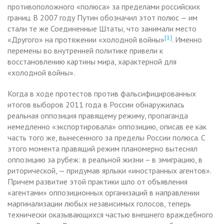
противоположного «полюса» за пределами российских
границ. В 2007 году Путин обозначил этот полюс — им
стали те же Соединенные Штаты, что занимали место
[1]
«Другого» на протяжении «холодной войны»
. Именно
перемены во внутренней политике привели к
восстановлению картины мира, характерной для
«холодной войны».
Когда в ходе протестов против фальсифицированных
итогов выборов 2011 года в России обнаружилась
реальная оппозиция правящему режиму, пропаганда
немедленно «экспортировала» оппозицию, описав ее как
часть того же, вынесенного за пределы России полюса. С
этого момента правящий режим планомерно вытеснял
оппозицию за рубеж: в реальной жизни – в эмиграцию, в
риторической, — придумав ярлыки «иностранных агентов».
Причем развитие этой практики шло от объявления
«агентами» оппозиционных организаций в направлении
маргинализации любых независимых голосов, теперь
технически оказывающихся частью внешнего враждебного