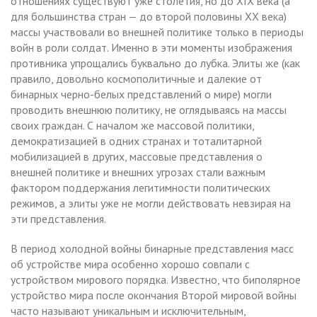
отношениях существуют уже столетия, но до XIX века (а
для большинства стран — до второй половины XX века)
массы участвовали во внешней политике только в периоды
войн в роли солдат. Именно в эти моменты изображения
противника упрощались буквально до лубка. Элиты же (как
правило, довольно космополитичные и далекие от
бинарных черно-белых представлений о мире) могли
проводить внешнюю политику, не оглядываясь на массы
своих граждан. С началом же массовой политики,
демократизацией в одних странах и тоталитарной
мобилизацией в других, массовые представления о
внешней политике и внешних угрозах стали важным
фактором поддержания легитимности политических
режимов, а элиты уже не могли действовать невзирая на
эти представления.
В период холодной войны бинарные представления масс
об устройстве мира особенно хорошо совпали с
устройством мирового порядка. Известно, что биполярное
устройство мира после окончания Второй мировой войны
часто называют уникальным и исключительным,