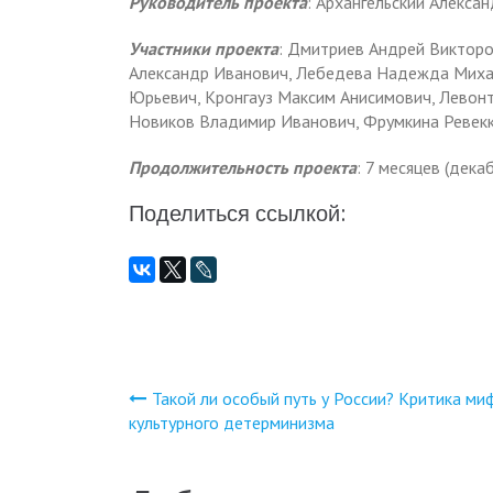
Руководитель проекта
: Архангельский Алекса
Участники проекта
: Дмитриев Андрей Викторо
Александр Иванович, Лебедева Надежда Михай
Юрьевич, Кронгауз Максим Анисимович, Левонт
Новиков Владимир Иванович, Фрумкина Ревек
Продолжительность проекта
: 7 месяцев (дека
Поделиться ссылкой:
Такой ли особый путь у России? Критика ми
Навигация
культурного детерминизма
по