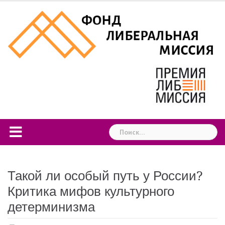
Skip
to
content
Найти:
Такой ли особый путь у России?
Критика мифов культурного
детерминизма