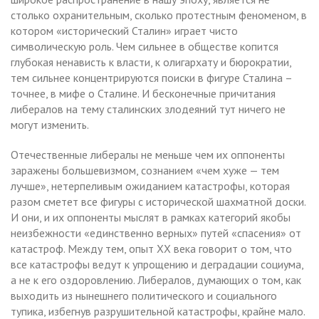
столько охранительным, сколько протестным феноменом, в
котором «исторический Сталин» играет чисто
символическую роль. Чем сильнее в обществе копится
глубокая ненависть к власти, к олигархату и бюрократии,
тем сильнее концентрируются поиски в фигуре Сталина –
точнее, в мифе о Сталине. И бесконечные причитания
либералов на тему сталинских злодеяний тут ничего не
могут изменить.
Отечественные либералы не меньше чем их оппоненты
заражены большевизмом, сознанием «чем хуже — тем
лучше», нетерпеливым ожиданием катастрофы, которая
разом сметет все фигуры с исторической шахматной доски.
И они, и их оппоненты мыслят в рамках категорий якобы
неизбежности «единственно верных» путей «спасения» от
катастроф. Между тем, опыт ХХ века говорит о том, что
все катастрофы ведут к упрощению и деградации социума,
а не к его оздоровлению. Либералов, думающих о том, как
выходить из нынешнего политического и социального
тупика, избегнув разрушительной катастрофы, крайне мало.