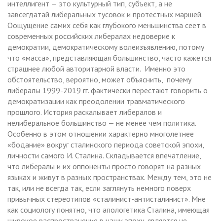
интеллигент — это культурный тип, субъект, а не
завсегдатай либеральных тусовок и протестных маршей.
Оощущение самих себя как глубокого меньшинства сеет в
современных российских либералах недоверие к
демократии, демократическому волеизъявлению, потому
что «масса», представляющая большинство, часто кажется
страшнее любой авторитарной власти. Именно это
обстоятельство, вероятно, может объяснить, почему
либералы 1999-2019 гг. фактически перестают говорить о
демократизации как преодолении травматического
прошлого. История раскалывает либералов и
нелиберальное большинство — не менее чем политика.
Особенно в этом отношении характерно многолетнее
«бодание» вокруг сталинского периода советской эпохи,
личности самого И. Сталина. Складывается впечатление,
что либералы и их оппоненты просто говорят на разных
языках и живут в разных пространствах. Между тем, это не
так, или не всегда так, если заглянуть немного поверх
привычных стереотипов «сталинист-антисталинист». Мне
как социологу понятно, что апологетика Сталина, имеющая
широкое распространение в нашу эпоху, является не