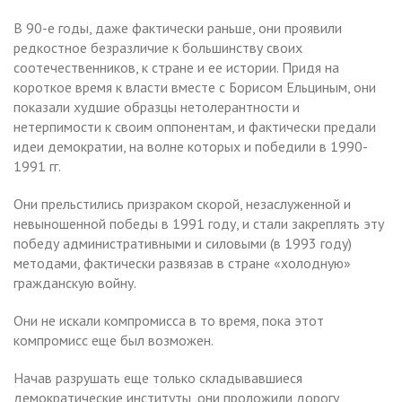
В 90-е годы, даже фактически раньше, они проявили
редкостное безразличие к большинству своих
соотечественников, к стране и ее истории. Придя на
короткое время к власти вместе с Борисом Ельциным, они
показали худшие образцы нетолерантности и
нетерпимости к своим оппонентам, и фактически предали
идеи демократии, на волне которых и победили в 1990-
1991 гг.
Они прельстились призраком скорой, незаслуженной и
невыношенной победы в 1991 году, и стали закреплять эту
победу административными и силовыми (в 1993 году)
методами, фактически развязав в стране «холодную»
гражданскую войну.
Они не искали компромисса в то время, пока этот
компромисс еще был возможен.
Начав разрушать еще только складывавшиеся
демократические институты, они проложили дорогу