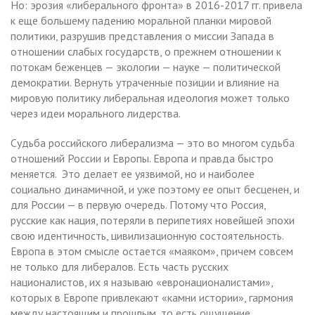
Но: эрозия «либерального фронта» в 2016-2017 гг. привела
к еще большему падению моральной планки мировой
политики, разрушив представления о миссии Запада в
отношении слабых государств, о прежнем отношении к
потокам беженцев — экологии — науке — политической
демократии. Вернуть утраченные позиции и влияние на
мировую политику либеральная идеология может только
через идеи морального лидерства.
Судьба российского либерализма — это во многом судьба
отношений России и Европы. Европа и правда быстро
меняется. Это делает ее уязвимой, но и наиболее
социально динамичной, и уже поэтому ее опыт бесценен, и
для России — в первую очередь. Потому что Россия,
русские как нация, потеряли в перипетиях новейшей эпохи
свою идентичность, цивилизационную состоятельность.
Европа в этом смысле остается «маяком», причем совсем
не только для либералов. Есть часть русских
националистов, их я называю «евронационалистами»,
которых в Европе привлекают «камни истории», гармония
между настоящим и прошлым, то есть ощущение