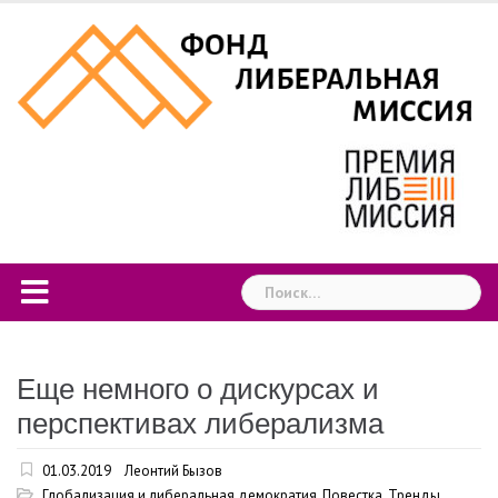
Skip
to
content
Найти:
Еще немного о дискурсах и
перспективах либерализма
01.03.2019
Леонтий Бызов
Глобализация и либеральная демократия
,
Повестка
,
Тренды