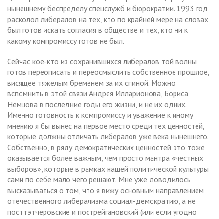
нынешнему беспределу спецслужб и бюрократии. 1993 год
расколол либералов на тех, кто по крайней мере на словах
был готов искать согласия в обществе и тех, кто ни к
какому компромиссу готов не был.
Сейчас кое-кто из сохранившихся либералов той волны
готов переописать и переосмыслить собственное прошлое,
висящее тяжелым бременем за их спиной. Можно
вспомнить в этой связи Андрея Илларионова, Бориса
Немцова в последние годы его жизни, и не их одних.
Именно готовность к компромиссу и уважение к иному
мнению я бы вынес на первое место среди тех ценностей,
которые должны отличать либералов уже века нынешнего.
Собственно, в ряду демократических ценностей это тоже
оказывается более важным, чем просто мантра «честных
выборов», которые в рамках нашей политической культуры
сами по себе мало чего решают. Мне уже доводилось
высказываться о том, что я вижу основным направлением
отечественного либерализма социал-демократию, а не
посттэтчеровские и пострейгановский (или если угодно