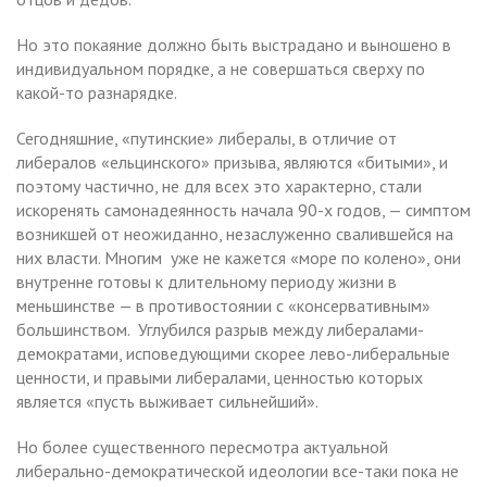
Но это покаяние должно быть выстрадано и выношено в
индивидуальном порядке, а не совершаться сверху по
какой-то разнарядке.
Сегодняшние, «путинские» либералы, в отличие от
либералов «ельцинского» призыва, являются «битыми», и
поэтому частично, не для всех это характерно, стали
искоренять самонадеянность начала 90-х годов, — симптом
возникшей от неожиданно, незаслуженно свалившейся на
них власти. Многим уже не кажется «море по колено», они
внутренне готовы к длительному периоду жизни в
меньшинстве — в противостоянии с «консервативным»
большинством. Углубился разрыв между либералами-
демократами, исповедующими скорее лево-либеральные
ценности, и правыми либералами, ценностью которых
является «пусть выживает сильнейший».
Но более существенного пересмотра актуальной
либерально-демократической идеологии все-таки пока не