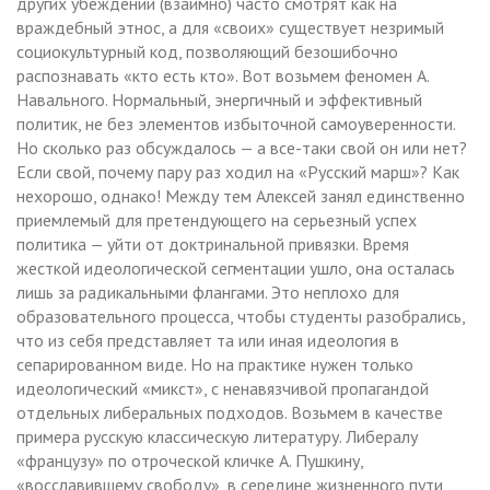
других убеждений (взаимно) часто смотрят как на
враждебный этнос, а для «своих» существует незримый
социокультурный код, позволяющий безошибочно
распознавать «кто есть кто». Вот возьмем феномен А.
Навального. Нормальный, энергичный и эффективный
политик, не без элементов избыточной самоуверенности.
Но сколько раз обсуждалось — а все-таки свой он или нет?
Если свой, почему пару раз ходил на «Русский марш»? Как
нехорошо, однако! Между тем Алексей занял единственно
приемлемый для претендующего на серьезный успех
политика — уйти от доктринальной привязки. Время
жесткой идеологической сегментации ушло, она осталась
лишь за радикальными флангами. Это неплохо для
образовательного процесса, чтобы студенты разобрались,
что из себя представляет та или иная идеология в
сепарированном виде. Но на практике нужен только
идеологический «микст», с ненавязчивой пропагандой
отдельных либеральных подходов. Возьмем в качестве
примера русскую классическую литературу. Либералу
«французу» по отроческой кличке А. Пушкину,
«восславившему свободу», в середине жизненного пути