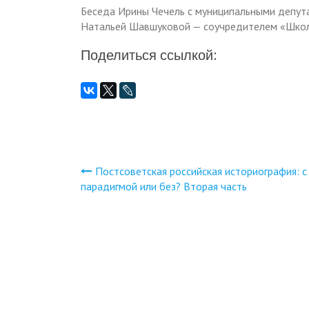
Беседа Ирины Чечель с муниципальными депу
Натальей Шавшуковой — соучредителем «Школ
Поделиться ссылкой:
Постсоветская российская историография: с
Навигация
парадигмой или без? Вторая часть
по
записям