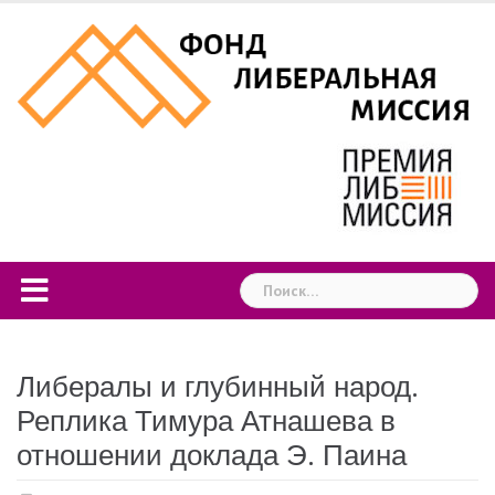
Skip
to
content
Найти:
Либералы и глубинный народ.
Реплика Тимура Атнашева в
отношении доклада Э. Паина