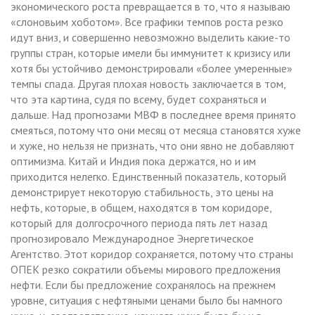
экономического роста превращается в то, что я называю
«слоновьим хоботом». Все графики темпов роста резко
идут вниз, и совершенно невозможно выделить какие-то
группы стран, которые имели бы иммунитет к кризису или
хотя бы устойчиво демонстрировали «более умеренные»
темпы спада. Другая плохая новость заключается в том,
что эта картина, судя по всему, будет сохраняться и
дальше. Над прогнозами МВФ в последнее время принято
смеяться, потому что они месяц от месяца становятся хуже
и хуже, но нельзя не признать, что они явно не добавляют
оптимизма. Китай и Индия пока держатся, но и им
приходится нелегко. Единственный показатель, который
демонстрирует некоторую стабильность, это цены на
нефть, которые, в общем, находятся в том коридоре,
который для долгосрочного периода пять лет назад
прогнозировало Международное Энергетическое
Агентство. Этот коридор сохраняется, потому что страны
ОПЕК резко сократили объемы мирового предложения
нефти. Если бы предложение сохранялось на прежнем
уровне, ситуация с нефтяными ценами было бы намного