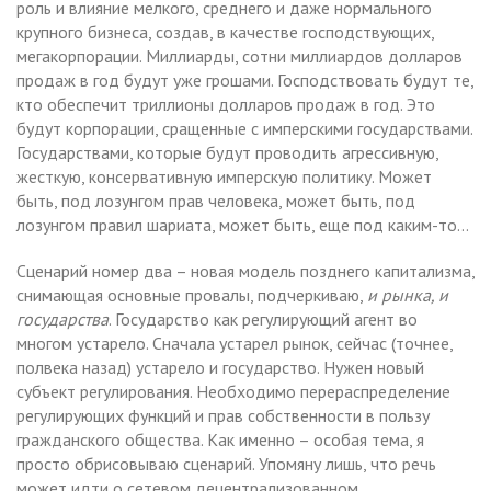
роль и влияние мелкого, среднего и даже нормального
крупного бизнеса, создав, в качестве господствующих,
мегакорпорации. Миллиарды, сотни миллиардов долларов
продаж в год будут уже грошами. Господствовать будут те,
кто обеспечит триллионы долларов продаж в год. Это
будут корпорации, сращенные с имперскими государствами.
Государствами, которые будут проводить агрессивную,
жесткую, консервативную имперскую политику. Может
быть, под лозунгом прав человека, может быть, под
лозунгом правил шариата, может быть, еще под каким-то…
Сценарий номер два – новая модель позднего капитализма,
снимающая основные провалы, подчеркиваю,
и рынка, и
государства
. Государство как регулирующий агент во
многом устарело. Сначала устарел рынок, сейчас (точнее,
полвека назад) устарело и государство. Нужен новый
субъект регулирования. Необходимо перераспределение
регулирующих функций и прав собственности в пользу
гражданского общества. Как именно – особая тема, я
просто обрисовываю сценарий. Упомяну лишь, что речь
может идти о сетевом децентрализованном