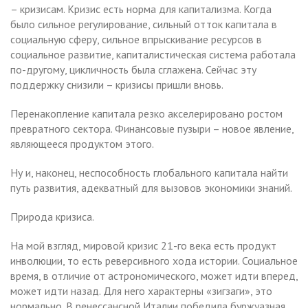
– кризисам. Кризис есть норма для капитализма. Когда
было сильное регулирование, сильный отток капитала в
социальную сферу, сильное впрыскивание ресурсов в
социальное развитие, капиталистическая система работала
по-другому, цикличность была сглажена. Сейчас эту
поддержку снизили – кризисы пришли вновь.
Перенакопление капитала резко акселерировано ростом
превратного сектора. Финансовые пузыри – новое явление,
являющееся продуктом этого.
Ну и, наконец, неспособность глобального капитала найти
путь развития, адекватный для вызовов экономики знаний.
Природа кризиса.
На мой взгляд, мировой кризис 21-го века есть продукт
инволюции, то есть реверсивного хода истории. Социальное
время, в отличие от астрономического, может идти вперед,
может идти назад. Для него характерны «зигзаги», это
нормально. В ренессансной Италии победила буржуазная