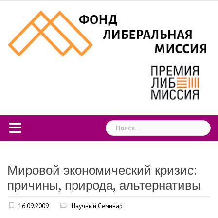
Skip
to
content
Найти:
Мировой экономический кризис:
причины, природа, альтернативы
16.09.2009
Научный Семинар