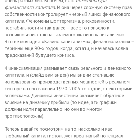
очень разных лиц. Впрочем, есть
номенклатура
финансового капитала
. И она через сложную систему прав
собственности контролирует «черный ящик» финансового
капитала. Феномены шоттермизма, рискованности,
нестабильности и так далее – все это привело к
возникновению так называемого «казино капитализма».
Это не моя идея. «Казино капитализма», финансиализация –
термины еще 90-х годов, когда, кстати, и началась волна
предсказаний будущего кризиса.
Финансиализация размывает связь реального и денежного
капитала, и (слайд вам виден) мы видим стагнацию
использования производственных мощностей в реальном
секторе на протяжении 1970-2005-го годов, с некоторыми
всплесками. Динамика инвестиций оказывает обратное
влияние на динамику прибыли (по идее, эти графики
должны идти параллельно, но они во многом
противоположны).
Теперь давайте посмотрим на то, насколько и как
глобальный капитал использует креативный потенциал