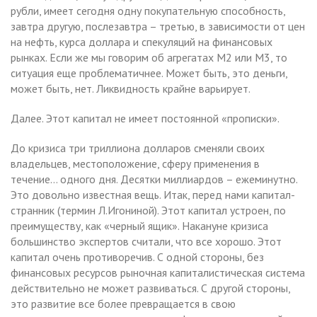
рубли, имеет сегодня одну покупательную способность,
завтра другую, послезавтра – третью, в зависимости от цен
на нефть, курса доллара и спекуляций на финансовых
рынках. Если же мы говорим об агрегатах М2 или М3, то
ситуация еще проблематичнее. Может быть, это деньги,
может быть, нет. Ликвидность крайне варьирует.
Далее. Этот капитал не имеет постоянной «прописки».
До кризиса три триллиона долларов сменяли своих
владельцев, местоположение, сферу применения в
течение… одного дня. Десятки миллиардов – ежеминутно.
Это довольно известная вещь. Итак, перед нами капитал-
странник (термин Л.Игониной). Этот капитал устроен, по
преимуществу, как «черный ящик». Накануне кризиса
большинство экспертов считали, что все хорошо. Этот
капитал очень противоречив. С одной стороны, без
финансовых ресурсов рыночная капиталистическая система
действительно не может развиваться. С другой стороны,
это развитие все более превращается в свою