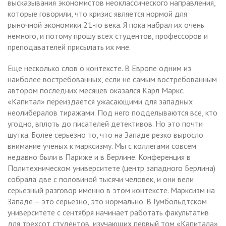
высказывания экономистов неоклассического направления,
которые говорили, что кризис является нормой для
рыночной экономики 21-го века. Я пока набрал их очень
немного, и потому прошу всех студентов, профессоров и
преподавателей присылать их мне.
Еще несколько слов о контексте. В Европе одним из
наиболее востребованных, если не самым востребованным
автором последних месяцев оказался Карл Маркс.
«Капитал» переиздается ужасающими для западных
неолибералов тиражами. Под него подделываются все, кто
угодно, вплоть до писателей детективов. Но это почти
шутка. Более серьезно то, что на Западе резко выросло
внимание ученых к марксизму. Мы с коллегами совсем
недавно были в Париже и в Берлине. Конференция в
Политехническом университете (центр западного Берлина)
собрала две с половиной тысячи человек, и они вели
серьезный разговор именно в этом контексте. Марксизм на
Западе – это серьезно, это нормально. В Гумбольдтском
университете с сентября начинает работать факультатив
для трехсот студентов, изучающих первый том «Капитала»