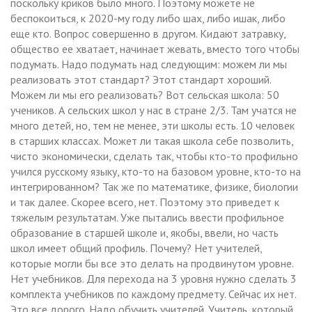
поскольку криков было много. Поэтому можете не
беспокоиться, к 2020-му году либо шах, либо ишак, либо
еще кто. Вопрос совершенно в другом. Кидают затравку,
общество ее хватает, начинает жевать, вместо того чтобы
подумать. Надо подумать над следующим: можем ли мы
реализовать этот стандарт? Этот стандарт хороший.
Можем ли мы его реализовать? Вот сельская школа: 50
учеников. А сельских школ у нас в стране 2/3. Там учатся не
много детей, но, тем не менее, эти школы есть. 10 человек
в старших классах. Может ли такая школа себе позволить,
чисто экономически, сделать так, чтобы кто-то профильно
учился русскому языку, кто-то на базовом уровне, кто-то на
интегрированном? Так же по математике, физике, биологии
и так далее. Скорее всего, нет. Поэтому это приведет к
тяжелым результатам. Уже пытались ввести профильное
образование в старшей школе и, якобы, ввели, но часть
школ имеет общий профиль. Почему? Нет учителей,
которые могли бы все это делать на продвинутом уровне.
Нет учебников. Для перехода на 3 уровня нужно сделать 3
комплекта учебников по каждому предмету. Сейчас их нет.
Это все дорого. Надо обучить учителей. Учитель, который