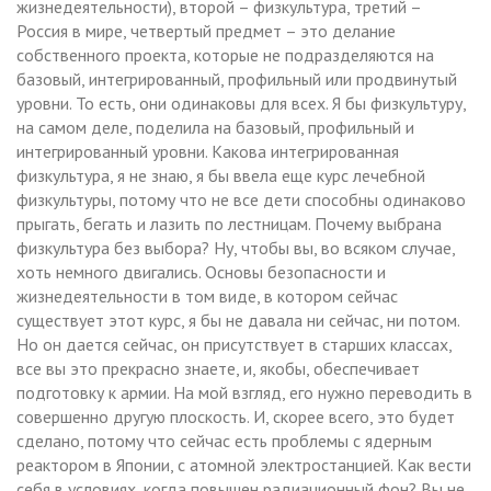
жизнедеятельности), второй – физкультура, третий –
Россия в мире, четвертый предмет – это делание
собственного проекта, которые не подразделяются на
базовый, интегрированный, профильный или продвинутый
уровни. То есть, они одинаковы для всех. Я бы физкультуру,
на самом деле, поделила на базовый, профильный и
интегрированный уровни. Какова интегрированная
физкультура, я не знаю, я бы ввела еще курс лечебной
физкультуры, потому что не все дети способны одинаково
прыгать, бегать и лазить по лестницам. Почему выбрана
физкультура без выбора? Ну, чтобы вы, во всяком случае,
хоть немного двигались. Основы безопасности и
жизнедеятельности в том виде, в котором сейчас
существует этот курс, я бы не давала ни сейчас, ни потом.
Но он дается сейчас, он присутствует в старших классах,
все вы это прекрасно знаете, и, якобы, обеспечивает
подготовку к армии. На мой взгляд, его нужно переводить в
совершенно другую плоскость. И, скорее всего, это будет
сделано, потому что сейчас есть проблемы с ядерным
реактором в Японии, с атомной электростанцией. Как вести
себя в условиях, когда повышен радиационный фон? Вы не