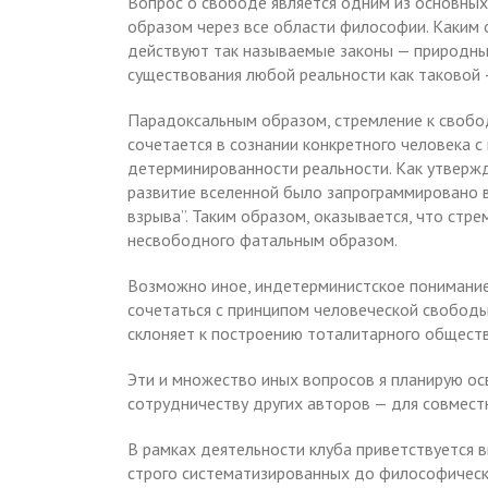
Вопрос о свободе является одним из основны
образом через все области философии. Каким 
действуют так называемые законы — природны
существования любой реальности как таковой 
Парадоксальным образом, стремление к свобо
сочетается в сознании конкретного человека 
детерминированности реальности. Как утвержд
развитие вселенной было запрограммировано 
взрыва”. Таким образом, оказывается, что стр
несвободного фатальным образом.
Возможно иное, индетерминистское понимани
сочетаться с принципом человеческой свободы
склоняет к построению тоталитарного общест
Эти и множество иных вопросов я планирую ос
сотрудничеству других авторов — для совместн
В рамках деятельности клуба приветствуется 
строго систематизированных до философическо