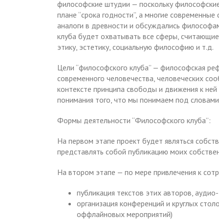
философские штудии — поскольку философские 
плане “срока годности”, а многие современны
аналоги в древности и обсуждались философам
клуба будет охватывать все сферы, считающи
этику, эстетику, социальную философию и т.д.
Цели “философского клуба” — философская ре
современного человечества, человеческих соо
контексте принципа свободы и движения к ней
понимания того, что мы понимаем под словами
Формы деятельности “Философского клуба”:
На первом этапе проект будет являться собст
представлять собой публикацию моих собстве
На втором этапе — по мере привлечения к сот
публикация текстов этих авторов, аудио-
организация конференций и круглых столо
оффлайновых мероприятий)