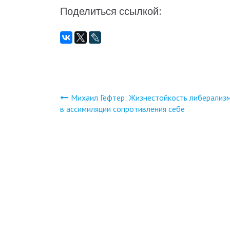
Поделиться ссылкой:
Михаил Гефтер: Жизнестойкость либерализ
Навигация
в ассимиляции сопротивления себе
по
записям