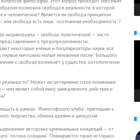
х вопросов философии. Этот вопрос проходит сквозным
образом возможна свобода в реальности, в которой
е и человеческие? Является ли свобода принципом
— или свобода есть лишь “осознанная необходимость”?
де индивидуума — свободе политической — часто
с представлением о предопределенности,
Ви
ают некоторые ученые и популяризаторы науки, все
в первые ничтожно малые мгновения после “Большого
емление к свободе возникает у существа, онтологически
е реальности? Может ли детерминистское понимание
 — или являет собой мину замедленного действия и
ва?
вещать в рамках “Философского клуба”, приглашаю к
ого творчества, обмена идеями и дискуссий.
выдвижение авторских оригинальных концепций — от
го “потока сознания”. Планируются также историко-