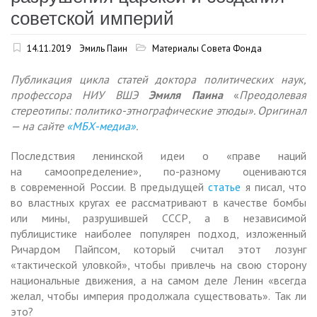
советской империй
14.11.2019
Эмиль Паин
Материалы Совета Фонда
Публикация цикла статей доктора политических наук,
профессора НИУ ВШЭ
Эмиля Паина
«
Преодолевая
стереотипы: политико-этнографические этюды». Оригинал
— на сайте
«МБХ-медиа»
.
Последствия ленинской идеи о «праве наций
на самоопределение», по-разному оцениваются
в современной России. В предыдущей
статье
я писал, что
во властных кругах ее рассматривают в качестве бомбы
или мины, разрушившей СССР, а в независимой
публицистике наиболее популярен подход, изложенный
Ричардом Пайпсом, который считал этот лозунг
«тактической уловкой», чтобы привлечь на свою сторону
национальные движения, а на самом деле Ленин «всегда
желал, чтобы империя продолжала существовать». Так ли
это?