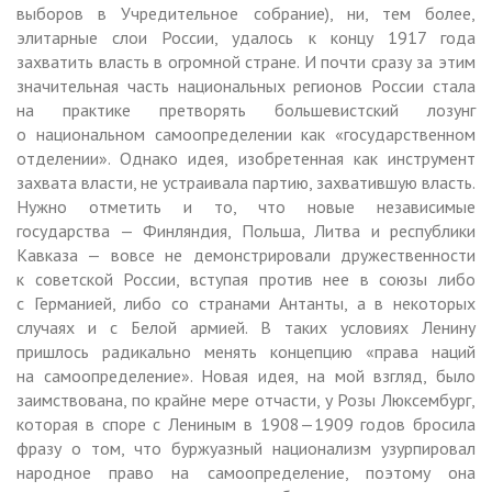
выборов в Учредительное собрание), ни, тем более,
элитарные слои России, удалось к концу 1917 года
захватить власть в огромной стране. И почти сразу за этим
значительная часть национальных регионов России стала
на практике претворять большевистский лозунг
о национальном самоопределении как «государственном
отделении». Однако идея, изобретенная как инструмент
захвата власти, не устраивала партию, захватившую власть.
Нужно отметить и то, что новые независимые
государства — Финляндия, Польша, Литва и республики
Кавказа — вовсе не демонстрировали дружественности
к советской России, вступая против нее в союзы либо
с Германией, либо со странами Антанты, а в некоторых
случаях и с Белой армией. В таких условиях Ленину
пришлось радикально менять концепцию «права наций
на самоопределение». Новая идея, на мой взгляд, было
заимствована, по крайне мере отчасти, у Розы Люксембург,
которая в споре с Лениным в 1908—1909 годов бросила
фразу о том, что буржуазный национализм узурпировал
народное право на самоопределение, поэтому она