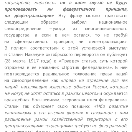
государство, марксисты
ни в коем случае не будут
проповедовать ни федеративного принципа,
ни децентрализации»
. Эту фразу можно трактовать
следующим образом: выбрал национальное
самоопределение —уходи из многонационального
государства, а если в нем остался, то не требуй
ни «федеративного принципа, ни децентрализации».
В полном соответствии с этой установкой выступал
и Сталин. Накануне октябрьского переворота он публикует
(28 марта 1917 года) в «Правде» статью, суть которой
отражена в ее названии: «Против федерализма». В ней
подтверждается радикальное толкование права наций
на самоопределение как
«
право на отделение для тех
наций, населяющих известные области России, которые
не могут, не хотят остаться в рамках целого»
и осуждается
враждебная большевикам, эсеровская идея федерализма.
Сталин так объясняет свою позицию:
«
Ибо развитие
капитализма в его высших формах и связанное с ним
расширение рамок хозяйственной территории с его
централизующими тенденциями требуют не федеральной,
а унитарной формы государственной жизни».
Кто же