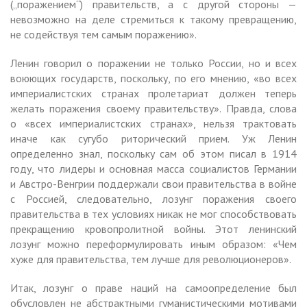
(„поражением“) правительств, а с другой стороны —
невозможно на деле стремиться к такому превращению,
не содействуя тем самым поражению».
Ленин говорил о поражении не только России, но и всех
воюющих государств, поскольку, по его мнению, «во всех
империалистских странах пролетариат должен теперь
желать поражения своему правительству». Правда, слова
о «всех империалистских странах», нельзя трактовать
иначе как сугубо риторический прием. Уж Ленин
определенно знал, поскольку сам об этом писал в 1914
году, что лидеры и основная масса социалистов Германии
и Австро-Венгрии поддержали свои правительства в войне
с Россией, следовательно, лозунг поражения своего
правительства в тех условиях никак не мог способствовать
прекращению кровопролитной войны. Этот ленинский
лозунг можно переформулировать иным образом: «Чем
хуже для правительства, тем лучше для революционеров».
Итак, лозунг о праве наций на самоопределение был
обусловлен не абстрактными гуманистическими мотивами