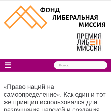
Skip
to
content
Найти:
«Право наций на
самоопределение». Как один и тот
же принцип использовался для
разрушения царской и создания