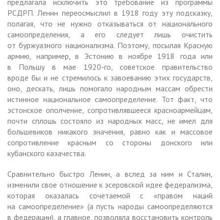
предлагала исключить это требование из программы
РСДРП. Ленин переосмыслил в 1918 году эту подсказку,
полагая, что не нужно отказываться от национального
самоопределения, а его следует лишь очистить
от буржуазного национализма. Поэтому, посылая Красную
армию, например, в Эстонию в ноябре 1918 года или
в Польшу в мае 1920-го, советское правительство
вроде бы и не стремилось к завоеванию этих государств,
оно, дескать, лишь помогало народным массам обрести
истинное национальное самоопределение. Тот факт, что
эстонское ополчение, сопротивлявшееся красноармейцам,
почти сплошь состояло из народных масс, не имел для
большевиков никакого значения, равно как и массовое
сопротивление красным со стороны донского или
кубанского казачества.
Сравнительно быстро Ленин, а вслед за ним и Сталин,
изменили свое отношение к эсеровской идее федерализма,
которая оказалась сочетаемой с «правом наций
на самоопределение» (а пусть народы самоопределяются
в федерации), а главное, позволяла восстановить контроль