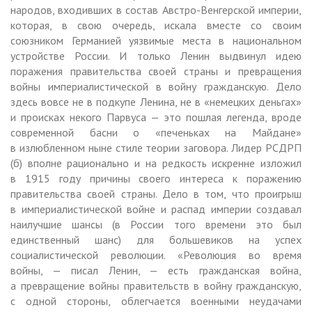
народов, входивших в состав Австро-Венгерской империи,
которая, в свою очередь, искала вместе со своим
союзником Германией уязвимые места в национальном
устройстве России. И только Ленин выдвинул идею
поражения правительства своей страны и превращения
войны империалистической в войну гражданскую. Дело
здесь вовсе не в подкупе Ленина, не в «немецких деньгах»
и происках некого Парвуса — это пошлая легенда, вроде
современной басни о «печеньках на Майдане»
в излюбленном ныне стиле теории заговора. Лидер РСДРП
(б) вполне рационально и на редкость искренне изложил
в 1915 году причины своего интереса к поражению
правительства своей страны. Дело в том, что проигрыш
в империалистической войне и распад империи создавал
наилучшие шансы (в России того времени это был
единственный шанс) для большевиков на успех
социалистической революции. «Революция во время
войны, — писал Ленин, — есть гражданская война,
а превращение войны правительств в войну гражданскую,
с одной стороны, облегчается военными неудачами