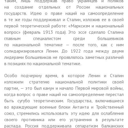
таким, лишь поддержав право украинцев и поляков
на создание отдельных от России национальных
государств. Идею о праве наций на самоопределение
в те же годы поддерживал и Сталин, изложив ее в своей
первой теоретической работе: «Марксизм и национальный
вопрос» (февраль 1913 года). Это эссе сделало Сталина
главным специалистом среди большевиков
по национальной тематике — после того, как с ним
солидаризировался Ленин. До 1922 года между двумя
лидерами большевиков не проявлялось заметных различий
в позициях по национальной тематике.
Особо подчеркну время, в которое Ленин и Сталин
изложили стратегию национальной политики своей
партии, — это был канун и начало Первой мировой войны,
когда вопрос о праве наций на самоопределение перестал
быть сугубо теоретическим. Государства, включившиеся
во враждующие военные блоки Антанта и Тройственный
союз, стремились использовать эту идею для ослабления
своего противника или его устранения в результате
распада. Россия поддерживала сепаратизм балканских