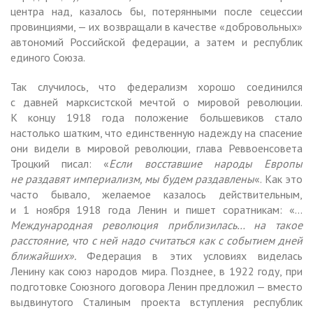
центра над, казалось бы, потерянными после сецессии
провинциями, — их возвращали в качестве «добровольных»
автономий Российской федерации, а затем и республик
единого Союза.
Так случилось, что федерализм хорошо соединился
с давней марксистской мечтой о мировой революции.
К концу 1918 года положение большевиков стало
настолько шатким, что единственную надежду на спасение
они видели в мировой революции, глава Реввоенсовета
Троцкий писал: «
Если восставшие народы Европы
не раздавят империализм, мы будем раздавлены
«. Как это
часто бывало, желаемое казалось действительным,
и 1 ноября 1918 года Ленин и пишет соратникам: «…
Международная революция приблизилась… на такое
расстояние, что с ней надо считаться как с событием дней
ближайших».
Федерация в этих условиях виделась
Ленину как союз народов мира. Позднее, в 1922 году, при
подготовке Союзного договора Ленин предложил — вместо
выдвинутого Сталиным проекта вступления республик