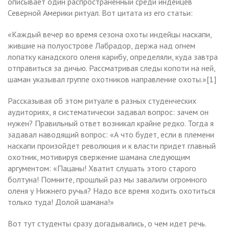
описывает один распространенный среди индейцев
Северной Америки ритуал. Вот цитата из его статьи:
«Каждый вечер во время сезона охоты индейцы наскапи,
жившие на полуострове Лабрадор, держа над огнем
лопатку канадского оленя карибу, определяли, куда завтра
отправиться за дичью. Рассматривая следы копоти на ней,
шаман указывал группе охотников направление охоты.»[1]
Рассказывая об этом ритуале в разных студенческих
аудиториях, я систематически задавал вопрос: зачем он
нужен? Правильный ответ возникал крайне редко. Тогда я
задавал наводящий вопрос: «А что будет, если в племени
наскапи произойдет революция и к власти придет главный
охотник, мотивируя свержение шамана следующим
аргументом: «Пацаны! Хватит слушать этого старого
болтуна! Помните, прошлый раз мы завалили огромного
оленя у Нижнего ручья? Надо все время ходить охотиться
только туда! Долой шамана!»
Вот тут студенты сразу догадывались, о чем идет речь.