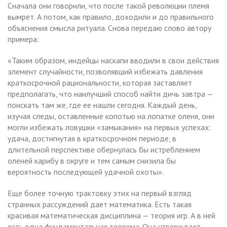
Сначала они говорили, что после такой революции племя
вымрет. А потом, как правило, доходили и до правильного
объяснения смысла ритуала. Снова передаю слово автору
примера:
«Таким образом, индейцы наскапи вводили в свои действия
элемент случайности, позволявший избежать давления
краткосрочной рациональности, которая заставляет
предполагать, что наилучший способ найти дичь завтра —
поискать там же, где ее нашли сегодня. Каждый день,
изучая следы, оставленные копотью на лопатке оленя, они
могли избежать ловушки «замыкания» на первых успехах:
удача, достигнутая в краткосрочном периоде, в
длительной перспективе обернулась бы истреблением
оленей карибу в округе и тем самым снизила бы
вероятность последующей удачной охоты».
Еще более точную трактовку этих на первый взгляд
странных рассуждений дает математика. Есть такая
красивая математическая дисциплина — теория игр. А в ней
есть одна фундаментальная теорема. Она утверждает