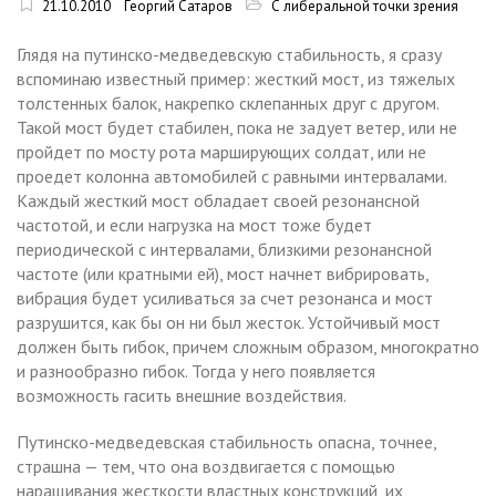
21.10.2010
Георгий Сатаров
С либеральной точки зрения
Глядя на путинско-медведевскую стабильность, я сразу
вспоминаю известный пример: жесткий мост, из тяжелых
толстенных балок, накрепко склепанных друг с другом.
Такой мост будет стабилен, пока не задует ветер, или не
пройдет по мосту рота марширующих солдат, или не
проедет колонна автомобилей с равными интервалами.
Каждый жесткий мост обладает своей резонансной
частотой, и если нагрузка на мост тоже будет
периодической с интервалами, близкими резонансной
частоте (или кратными ей), мост начнет вибрировать,
вибрация будет усиливаться за счет резонанса и мост
разрушится, как бы он ни был жесток. Устойчивый мост
должен быть гибок, причем сложным образом, многократно
и разнообразно гибок. Тогда у него появляется
возможность гасить внешние воздействия.
Путинско-медведевская стабильность опасна, точнее,
страшна — тем, что она воздвигается с помощью
наращивания жесткости властных конструкций, их