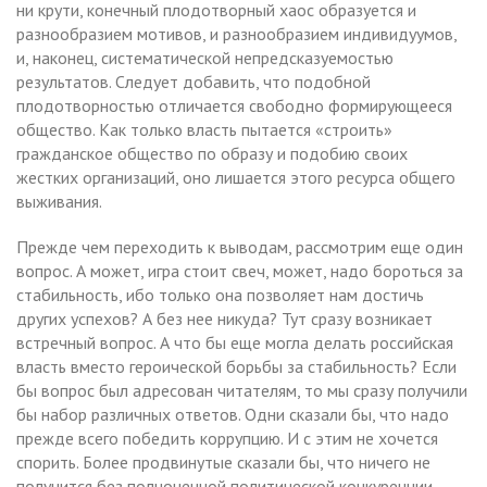
ни крути, конечный плодотворный хаос образуется и
разнообразием мотивов, и разнообразием индивидуумов,
и, наконец, систематической непредсказуемостью
результатов. Следует добавить, что подобной
плодотворностью отличается свободно формирующееся
общество. Как только власть пытается «строить»
гражданское общество по образу и подобию своих
жестких организаций, оно лишается этого ресурса общего
выживания.
Прежде чем переходить к выводам, рассмотрим еще один
вопрос. А может, игра стоит свеч, может, надо бороться за
стабильность, ибо только она позволяет нам достичь
других успехов? А без нее никуда? Тут сразу возникает
встречный вопрос. А что бы еще могла делать российская
власть вместо героической борьбы за стабильность? Если
бы вопрос был адресован читателям, то мы сразу получили
бы набор различных ответов. Одни сказали бы, что надо
прежде всего победить коррупцию. И с этим не хочется
спорить. Более продвинутые сказали бы, что ничего не
получится без полноценной политической конкуренции.