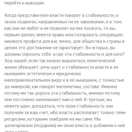
перейти к выводам.
Когда представители власти говорят о стабильности, о
своих подвигах, направленных на ее завоевание, и о том,
как они ее любят и не позволят на нее посягать, то вы,
первым делом, имеете право констатировать следующее:
никакого профита для вас лично, для общества и страны в
целом это достижение не гарантирует. Во-вторых, вы
должны спросить себя: а где эта стабильность и для кого?
Ход нашей, если так можно выразиться, политической
жизни убеждает: речь идет о стабильности власти в ее
нынешнем эстетически и юридически
малопривлекательном виде и в ее нынешнем, с точностью
до инверсий, как говорят математики, составе. Именно
потому им так дорога эта стабильность, именно потому
они постоянно напоминают нам о ней. В-третьих, вы
имеете шанс догадаться, что свою стабильность они
получили за ваш счет, ибо власть располагает только теми
ресурсами, которыми снабдили их мы сами. Мы
делегировали (подарили) им свою власть и добавили к ней
свои налоги.