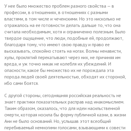
У нее было множество проблем разного свойства — в
профессии, в отношениях, в отношениях с разными
властями, в том числе и чеченскими. Но это нисколько не
отражалось на ее готовности делать дальше то, что она
считала необходимым, хотя и ограниченно полезным. Было
твердое ощущение, что люди, подобные ей, продолжают,
благодаря тому, что имеют свою правду и право ее
высказывать, спокойно стоять на ногах. Волны ненависти,
хулы, проклятий перекатывают через них, не причиняя им
вреда, и уж точно никак не колебля их убеждений. И
опасности, какое бы множество их не порождала эта
порода людей своей деятельностью, обходят их стороной,
ибо сами боятся.
С другой стороны, сегодняшняя российская реальность не
знает практики показательных расправ над инакомыслием.
Таким образом, оказалось, что для идеи насильственной
смерти, которая носила бы форму публичной казни, в жизни
Ани не было оснований. Но, услышав этот всеобщий
перебиваемый немногими голосами, взывающими к совести