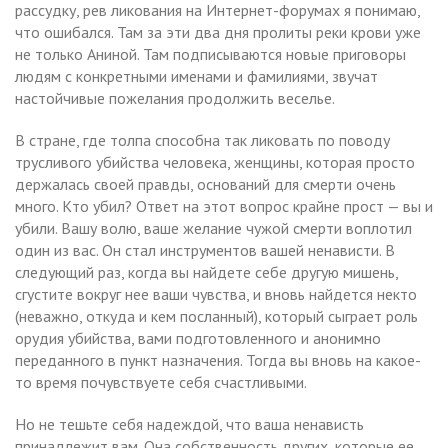
рассудку, рев ликования на Интернет-форумах я понимаю,
что ошибался. Там за эти два дня пролиты реки крови уже
не только Аниной. Там подписываются новые приговоры
людям с конкретными именами и фамилиями, звучат
настойчивые пожелания продолжить веселье.
В стране, где толпа способна так ликовать по поводу
трусливого убийства человека, женщины, которая просто
держалась своей правды, оснований для смерти очень
много. Кто убил? Ответ на этот вопрос крайне прост — вы и
убили. Вашу волю, ваше желание чужой смерти воплотил
один из вас. Он стал инструментов вашей ненависти. В
следующий раз, когда вы найдете себе другую мишень,
сгустите вокруг нее ваши чувства, и вновь найдется некто
(неважно, откуда и кем посланный), который сыграет роль
орудия убийства, вами подготовленного и анонимно
переданного в пункт назначения. Тогда вы вновь на какое-
то время почувствуете себя счастливыми.
Но не тешьте себя надеждой, что ваша ненависть
принадлежит вам. Она собственность других, которые ее