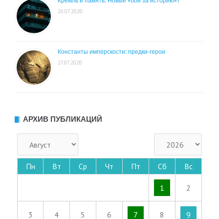
Кремль и память. Новые «бои за историю»?
20.07.2020
Константы имперскости: предки-герои
27.07.2020
АРХИВ ПУБЛИКАЦИЙ
Пн
Вт
Ср
Чт
Пт
Сб
Вс
1
2
3
4
5
6
7
8
9