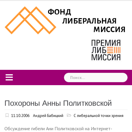
Skip
to
content
Найти:
Похороны Анны Политковской
11.10.2006
Андрей Бабицкий
С либеральной точки зрения
Обсуждение гибели Ани Политковской на Интернет-