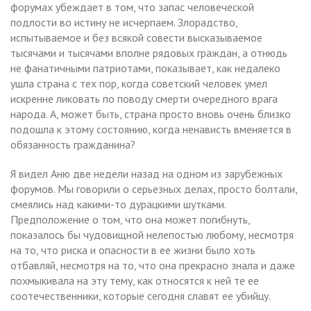
форумах убеждает в том, что запас человеческой
подлости во истину не исчерпаем. Злорадство,
испытываемое и без всякой совести высказываемое
тысячами и тысячами вполне рядовых граждан, а отнюдь
не фанатичными патриотами, показывает, как недалеко
ушла страна с тех пор, когда советский человек умел
искренне ликовать по поводу смерти очередного врага
народа. А, может быть, страна просто вновь очень близко
подошла к этому состоянию, когда ненависть вменяется в
обязанность гражданина?
Я видел Аню две недели назад на одном из зарубежных
форумов. Мы говорили о серьезных делах, просто болтали,
смеялись над какими-то дурацкими шутками.
Предположение о том, что она может погибнуть,
показалось бы чудовищной нелепостью любому, несмотря
на то, что риска и опасности в ее жизни было хоть
отбавляй, несмотря на то, что она прекрасно знала и даже
похмыкивала на эту тему, как относятся к ней те ее
соотечественники, которые сегодня славят ее убийцу.