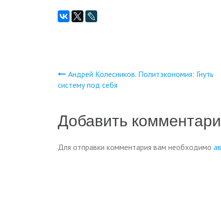
Андрей Колесников. Политэкономия: Гнуть
Навигация
систему под себя
по
Добавить комментар
записям
Для отправки комментария вам необходимо
а