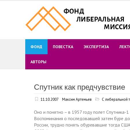
Skip
to
content
ФОНД
ПОВЕСТКА
ЭКСПЕРТИЗА
ЛЕКТ
АВТОРЫ
Спутник как предчувствие
11.10.2007
Максим Артемьев
С либеральной 
Оно и понятно – в 1957 году полет Спутника-
Воспоминания о последовавшей затем буре до с
России, трудно понять обуревавшие тогда США 