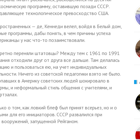
осмическую программу, оставившую позади СССР.
подавляющее технологическое превосходство США.
пространенных — де, Кеннеди велел, войдя в Белый дом,
ые программы, дабы понять, в чем причины успеха
риканцы у нас что-то позаимствовали.
нкретно переняли штатовцы? Между тем с 1961 по 1991
ания отходили друг от друга все дальше. Там делалась
ацию и пользоваться ею, на учет индивидуальных
ности. Ничего из советской педагогики взято не было.
опавших в Америку советских людей шокировало в
рмы, и неформальный стиль общения с учителями, и
ортзалах.
ко о том, как ловкий блеф был принят всерьез, но и о
ыми для его инициаторов. СССР развалился при
и вооружений, запущенной Рейганом.