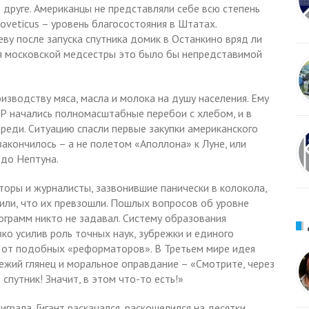
о друге. Американцы не представляли себе всю степень
oveticus – уровень благосостояния в Штатах.
у после запуска спутника домик в Останкино вряд ли
ля московской медсестры это было бы непредставимой
изводству мяса, масла и молока на душу населения. Ему
СР начались полномасштабные перебои с хлебом, и в
реди. Ситуацию спасли первые закупки американского
закончилось – а не полетом «Аполлона» к Луне, или
 до Нептуна.
торы и журналисты, зазвонившие панически в колокола,
или, что их превзошли. Пошлых вопросов об уровне
рограмм никто не задавал. Систему образования
зко усилив роль точных наук, зубрежки и единого
ся от подобных «реформаторов». В Третьем мире идея
ежий глянец и моральное оправдание – «Смотрите, через
спутник! Значит, в этом что-то есть!»
играла. Гигант раскачался, раскошелился на десятки