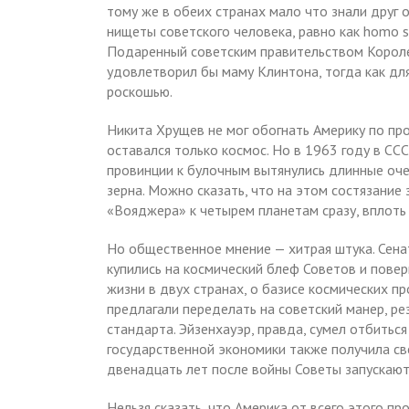
тому же в обеих странах мало что знали друг 
нищеты советского человека, равно как homo s
Подаренный советским правительством Королев
удовлетворил бы маму Клинтона, тогда как д
роскошью.
Никита Хрущев не мог обогнать Америку по про
оставался только космос. Но в 1963 году в СС
провинции к булочным вытянулись длинные оче
зерна. Можно сказать, что на этом состязание 
«Вояджера» к четырем планетам сразу, вплоть
Но общественное мнение — хитрая штука. Сена
купились на космический блеф Советов и повер
жизни в двух странах, о базисе космических п
предлагали переделать на советский манер, ре
стандарта. Эйзенхауэр, правда, сумел отбить
государственной экономики также получила св
двенадцать лет после войны Советы запускают 
Нельзя сказать, что Америка от всего этого про