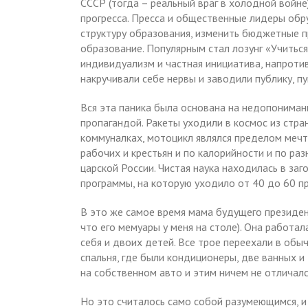
СССР (тогда – реальный враг в холодной войне
прогресса. Пресса и общественные лидеры обр
структуру образования, изменить бюджетные п
образование. Популярным стал лозунг «Учитьс
индивидуализм и частная инициатива, напротив
накручивали себе нервы и заводили публику, пу
Вся эта паника была основана на недопониман
пропагандой. Ракеты уходили в космос из стра
коммуналках, мотоцикл являлся пределом мечт
рабочих и крестьян и по калорийности и по ра
царской России. Чистая наука находилась в заг
программы, на которую уходило от 40 до 60 п
В это же самое время мама будущего президент
что его мемуары у меня на столе). Она работа
себя и двоих детей. Все трое переехали в обы
спальня, где были кондиционеры, две ванных и
на собственном авто и этим ничем не отличалс
Но это считалось само собой разумеющимся, и