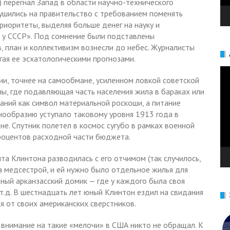
) перегнал Запад в области научно-технического
ушились на правительство с требованием поменять
риоритеты, выделяя больше денег на науку и
я у СССР». Под сомнение были подставлены
, план и коллективизм вознесли до небес. Журналисты
гая ее эсхатологическими прогнозами.
Ви
ии, точнее на самообмане, усиленном ловкой советской
ны, где подавляющая часть населения жила в бараках или
аний как символ материальной роскоши, а питание
знообразию уступало таковому уровня 1913 года в
оне. Спутник полетел в космос сугубо в рамках военной
роцентов расходной части бюджета.
а Клинтона разводилась с его отчимом (так случилось,
ла медсестрой, и ей нужно было отдельное жилья для
чный арканзасский домик — где у каждого была своя
 т.д. В шестнадцать лет юный Клинтон ездил на свидания
я от своих американских сверстников.
 внимание на такие «мелочи» в США никто не обращал. К