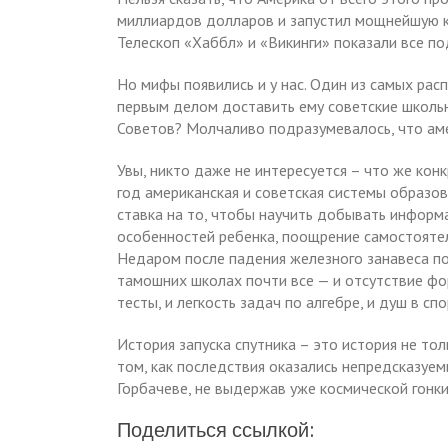
миллиардов долларов и запустил мощнейшую к
Телескоп «Хаббл» и «Викинги» показали все 
Но мифы появились и у нас. Один из самых рас
первым делом доставить ему советские школьн
Советов? Молчаливо подразумевалось, что аме
Увы, никто даже не интересуется – что же ко
год американская и советская системы образов
ставка на то, чтобы научить добывать информ
особенностей ребенка, поощрение самостоятель
Недаром после падения железного занавеса п
тамошних школах почти все — и отсутствие фо
тесты, и легкость задач по алгебре, и душ в сп
История запуска спутника – это история не толь
том, как последствия оказались непредсказуем
Горбачеве, не выдержав уже космической гонк
Поделиться ссылкой: