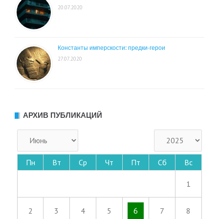
20.07.2020
Константы имперскости: предки-герои
27.07.2020
АРХИВ ПУБЛИКАЦИЙ
Пн
Вт
Ср
Чт
Пт
Сб
Вс
1
2
3
4
5
6
7
8