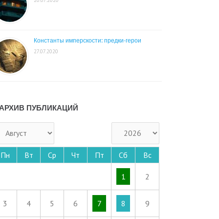
Константы имперскости: предки-герои
27.07.2020
АРХИВ ПУБЛИКАЦИЙ
Пн
Вт
Ср
Чт
Пт
Сб
Вс
1
2
3
4
5
6
7
8
9