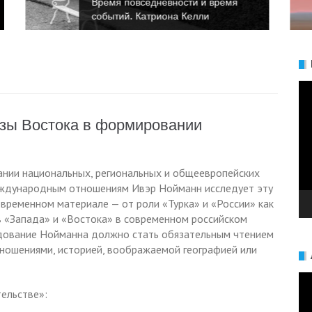
Время повседневности и время
событий. Анна Булгакова
Ви
азы Востока в формировании
ании национальных, региональных и общеевропейских
еждународным отношениям Ивэр Нойманн исследует эту
временном материале — от роли «Турка» и «России» как
в «Запада» и «Востока» в современном российском
дование Нойманна должно стать обязательным чтением
ношениями, историей, воображаемой географией или
Ви
тельстве»: