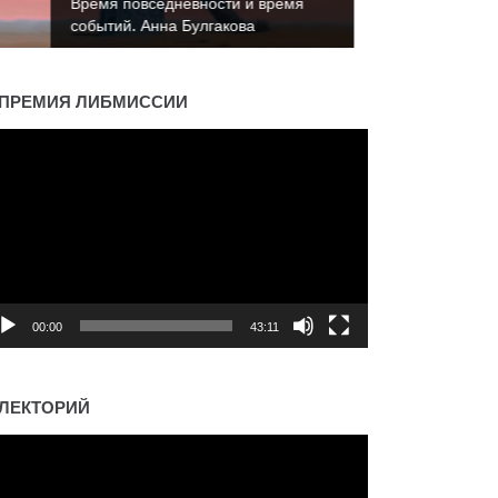
Время повседневности и время
событий. Константин Пахалюк
ПРЕМИЯ ЛИБМИССИИ
деоплеер
00:00
43:11
ЛЕКТОРИЙ
деоплеер