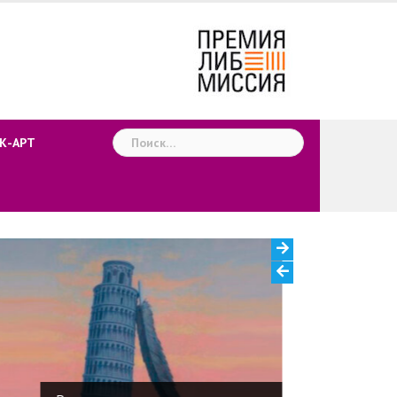
Найти:
К-АРТ