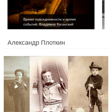
ремя
Время повседневности и время
ий
событий. Катриона Келли
Александр Плоткин