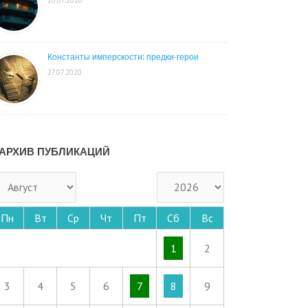
Константы имперскости: предки-герои
27.07.2020
АРХИВ ПУБЛИКАЦИЙ
Пн
Вт
Ср
Чт
Пт
Сб
Вс
1
2
3
4
5
6
7
8
9