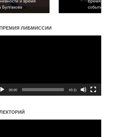
Время повседневности и время
событий. Константин Пахалюк
ПРЕМИЯ ЛИБМИССИИ
деоплеер
00:00
43:11
ЛЕКТОРИЙ
деоплеер