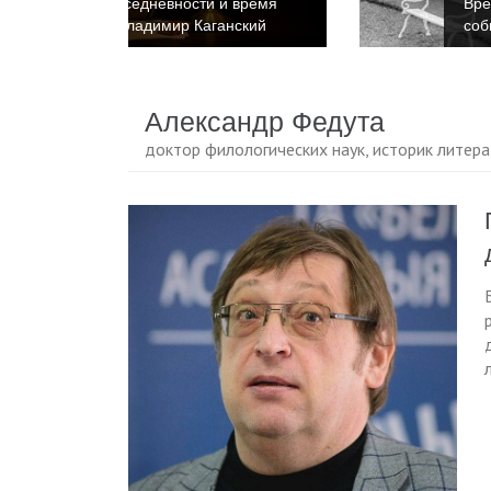
 время
Время повседневности и время
нский
событий. Катриона Келли
Александр Федута
доктор филологических наук, историк литера