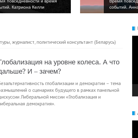
Время повседневности и время
событий. Анна Булгакова
Ви
туры, журналист, политический консультант (Беларусь)
Глобализация на уровне колеса. А что
дальше? И – зачем?
Безальтернативность глобализации и демократии – тема
размышлений о сценариях будущего в рамках панельной
дискуссии Либеральной миссии «Глобализация и
либеральная демократия».
Ви