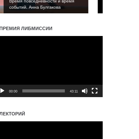
Время повседневности и время
событий. Константин Пахалюк
ПРЕМИЯ ЛИБМИССИИ
деоплеер
00:00
43:11
ЛЕКТОРИЙ
деоплеер