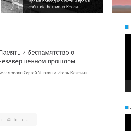
Время повседневности и время
событий. Анна Булгакова
Ви
Память и беспамятство о
незавершенном прошлом
Беседовали Сергей Ушакин и Игорь Клямкин.
Ви
н
Повестка