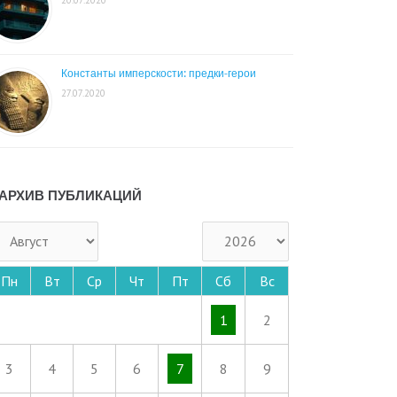
Константы имперскости: предки-герои
27.07.2020
АРХИВ ПУБЛИКАЦИЙ
Пн
Вт
Ср
Чт
Пт
Сб
Вс
1
2
3
4
5
6
7
8
9