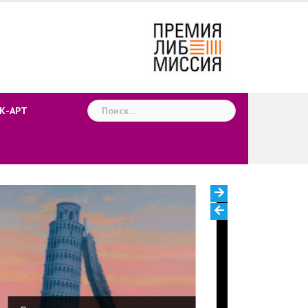
Найти:
К-АРТ